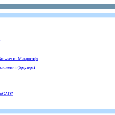
"
Browser от Микрософт
иложения (браузера)
utoCAD?