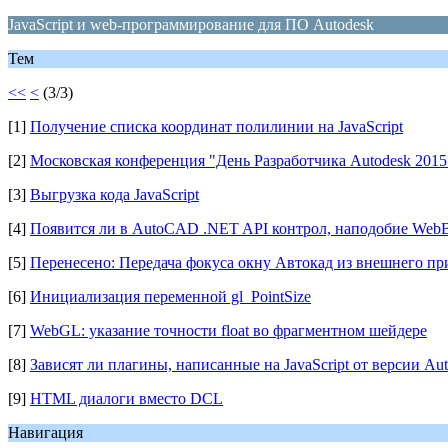
JavaScript и web-программирование для ПО Autodesk
Тем
<<
<
(3/3)
[1]
Получение списка координат полилинии на JavaScript
[2]
Московская конференция "День Разработчика Autodesk 2015
[3]
Выгрузка кода JavaScript
[4]
Появится ли в AutoCAD .NET API контрол, наподобие Web
[5]
Перенесено: Передача фокуса окну Автокад из внешнего пр
[6]
Инициализация переменной gl_PointSize
[7]
WebGL: указание точности float во фрагментном шейдере
[8]
Зависят ли плагины, написанные на JavaScript от версии A
[9]
HTML диалоги вместо DCL
Навигация