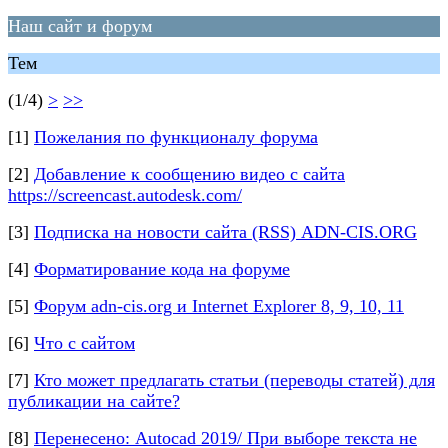
Наш сайт и форум
Тем
(1/4)
>
>>
[1]
Пожелания по функционалу форума
[2]
Добавление к сообщению видео с сайта
https://screencast.autodesk.com/
[3]
Подписка на новости сайта (RSS) ADN-CIS.ORG
[4]
Форматирование кода на форуме
[5]
Форум adn-cis.org и Internet Explorer 8, 9, 10, 11
[6]
Что с сайтом
[7]
Кто может предлагать статьи (переводы статей) для
публикации на сайте?
[8]
Перенесено: Autocad 2019/ При выборе текста не