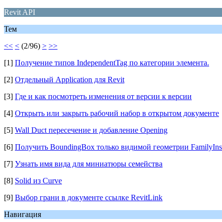
Revit API
Тем
<<
<
(2/96)
>
>>
[1]
Получение типов IndependentTag по категории элемента.
[2]
Отдельный Application для Revit
[3]
Где и как посмотреть изменения от версии к версии
[4]
Открыть или закрыть рабочий набор в открытом документе
[5]
Wall Duct пересечение и добавление Opening
[6]
Получить BoundingBox только видимой геометрии FamilyIns
[7]
Узнать имя вида для миниатюры семейства
[8]
Solid из Curve
[9]
Выбор грани в документе ссылке RevitLink
Навигация