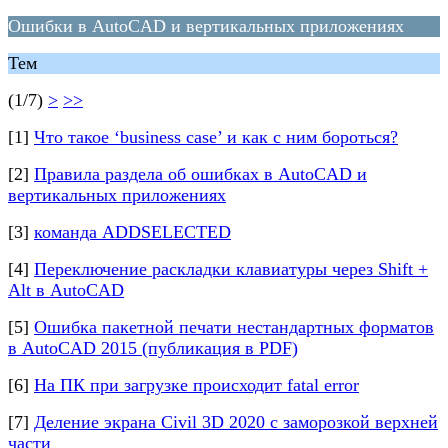
Ошибки в AutoCAD и вертикальных приложениях
Тем
(1/7)
>
>>
[1]
Что такое ‘business case’ и как с ним бороться?
[2]
Правила раздела об ошибках в AutoCAD и
вертикальных приложениях
[3]
команда ADDSELECTED
[4]
Переключение раскладки клавиатуры через Shift +
Alt в AutoCAD
[5]
Ошибка пакетной печати нестандартных форматов
в AutoCAD 2015 (публикация в PDF)
[6]
На ПК при загрузке происходит fatal error
[7]
Деление экрана Civil 3D 2020 с заморозкой верхней
части