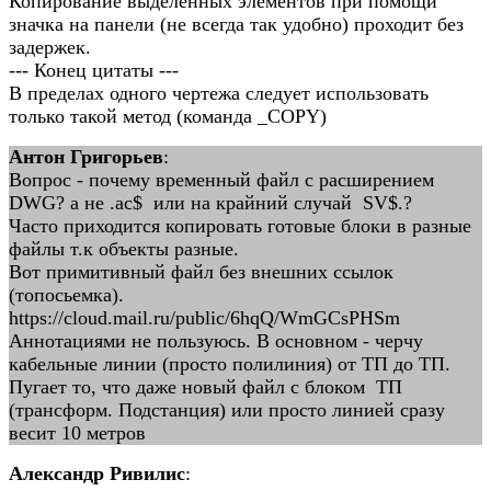
Копирование выделенных элементов при помощи
значка на панели (не всегда так удобно) проходит без
задержек.
--- Конец цитаты ---
В пределах одного чертежа следует использовать
только такой метод (команда _COPY)
Антон Григорьев
:
Вопрос - почему временный файл с расширением
DWG? а не .ac$ или на крайний случай SV$.?
Часто приходится копировать готовые блоки в разные
файлы т.к объекты разные.
Вот примитивный файл без внешних ссылок
(топосьемка).
https://cloud.mail.ru/public/6hqQ/WmGCsPHSm
Аннотациями не пользуюсь. В основном - черчу
кабельные линии (просто полилиния) от ТП до ТП.
Пугает то, что даже новый файл с блоком ТП
(трансформ. Подстанция) или просто линией сразу
весит 10 метров
Александр Ривилис
: