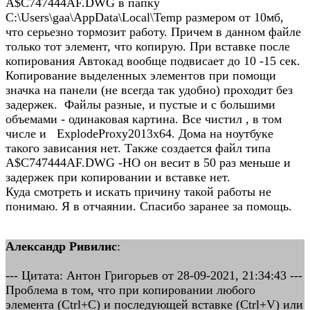
A$C747444AF.DWG в папку
C:\Users\gaa\AppData\Local\Temp размером от 10мб,
что серьезно тормозит работу. Причем в данном файле
только тот элемент, что копирую. При вставке после
копирования Автокад вообще подвисает до 10 -15 сек.
Копирование выделенных элементов при помощи
значка на панели (не всегда так удобно) проходит без
задержек. Файлы разные, и пустые и с большими
объемами - одинаковая картина. Все чистил , в том
числе и ExplodeProxy2013x64. Дома на ноутбуке
такого зависания нет. Также создается файл типа
A$C747444AF.DWG -НО он весит в 50 раз меньше и
задержек при копировании и вставке нет.
Куда смотреть и искать причину такой работы не
понимаю. Я в отчаянии. Спасибо заранее за помощь.
Александр Ривилис
:
--- Цитата: Антон Григорьев от 28-09-2021, 21:34:43 ---
Проблема в том, что при копировании любого
элемента (Ctrl+C) и последующей вставке (Ctrl+V) или