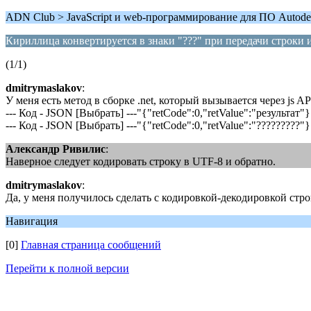
ADN Club > JavaScript и web-программирование для ПО Autode
Кириллица конвертируется в знаки "???" при передачи строки из 
(1/1)
dmitrymaslakov
:
У меня есть метод в сборке .net, который вызывается через js A
--- Код - JSON [Выбрать] ---"{"retCode":0,"retValue":"результат"
--- Код - JSON [Выбрать] ---"{"retCode":0,"retValue":"?????????
Александр Ривилис
:
Наверное следует кодировать строку в UTF-8 и обратно.
dmitrymaslakov
:
Да, у меня получилось сделать с кодировкой-декодировкой стр
Навигация
[0]
Главная страница сообщений
Перейти к полной версии