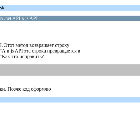
sk
.net API в js API
PI. Этот метод возвращает строку
}"А в js API эта строка превращается в
"}"Как это исправить?
оки. Позже код оформлю