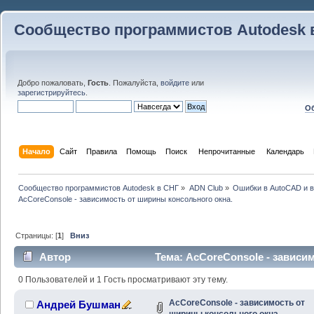
Сообщество программистов Autodesk 
Добро пожаловать,
Гость
. Пожалуйста,
войдите
или
зарегистрируйтесь
.
Об
Начало
Сайт
Правила
Помощь
Поиск
 Непрочитанные 
Календарь
Сообщество программистов Autodesk в СНГ
»
ADN Club
»
Ошибки в AutoCAD и 
AcCoreConsole - зависимость от ширины консольного окна.
Страницы: [
1
]
Вниз
Автор
Тема: AcCoreConsole - зависи
(Прочитано 18792 раз)
0 Пользователей и 1 Гость просматривают эту тему.
AcCoreConsole - зависимость от
Андрей Бушман
ширины консольного окна.