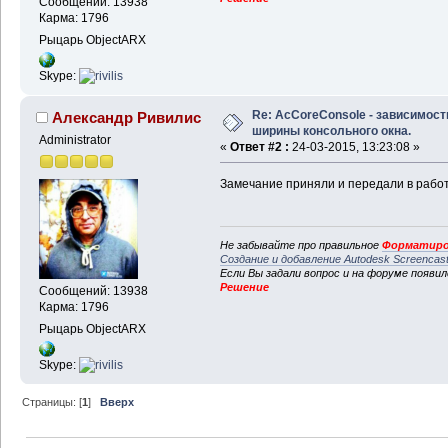
Сообщений: 13938
Карма: 1796
Рыцарь ObjectARX
Skype:
Re: AcCoreConsole - зависимост
Александр Ривилис
ширины консольного окна.
Administrator
«
Ответ #2 :
24-03-2015, 13:23:08 »
Замечание приняли и передали в работ
Не забывайте про правильное
Форматиро
Создание и добавление Autodesk Screencas
Если Вы задали вопрос и на форуме появи
Решение
Сообщений: 13938
Карма: 1796
Рыцарь ObjectARX
Skype:
Страницы: [
1
]
Вверх