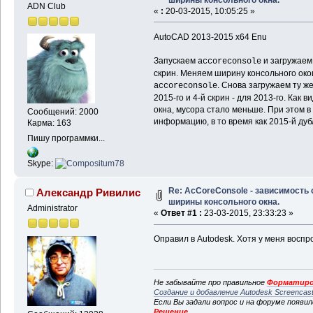
ADN Club
«
:
20-03-2015, 10:05:25 »
AutoCAD 2013-2015 x64 Enu
Запускаем
и загружаем
accoreconsole
скрин. Меняем ширину консольного око
. Снова загружаем ту ж
accoreconsole
2015-го и 4-й скрин - для 2013-го. Как
окна, мусора стало меньше. При этом в
Сообщений: 2000
информацию, в то время как 2015-й дуб
Карма: 163
Пишу программки...
Skype:
Re: AcCoreConsole - зависимость 
Александр Ривилис
ширины консольного окна.
Administrator
«
Ответ #1 :
23-03-2015, 23:33:23 »
Оправил в Autodesk. Хотя у меня воспр
Не забывайте про правильное
Форматиро
Создание и добавление Autodesk Screencas
Если Вы задали вопрос и на форуме появи
Решение