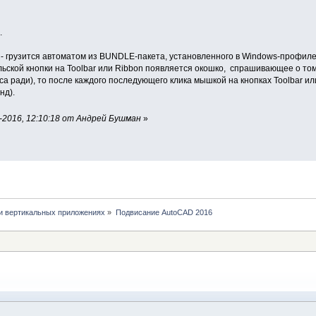
.
- грузится автоматом из BUNDLE-пакета, установленного в Windows-профиле
льской кнопки на Toolbar или Ribbon появляется окошко, спрашивающее о то
са ради), то после каждого последующего клика мышкой на кнопках Toolbar и
нд).
-2016, 12:10:18 от Андрей Бушман
»
и вертикальных приложениях
»
Подвисание AutoCAD 2016