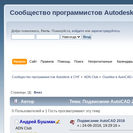
Сообщество программистов Autodesk
Добро пожаловать,
Гость
. Пожалуйста,
войдите
или
зарегистрируйтесь
.
Начало
Сайт
Правила
Помощь
Поиск
 Непрочитанные 
Календарь
Сообщество программистов Autodesk в СНГ
»
ADN Club
»
Ошибки в AutoCAD 
Страницы: [
1
]
Вниз
Автор
Тема: Подвисание AutoCAD 2
0 Пользователей и 1 Гость просматривают эту тему.
Подвисание AutoCAD 2016
Андрей Бушман
«
:
24-06-2016, 19:29:16 »
ADN Club