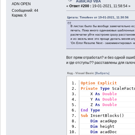
AutoCAD VBA
ADN OPEN
«
Ответ #200 :
19-01-2021, 11:58:54 »
Сообщений: 44
Карма: 6
Цитата: Timofeev от 19-01-2021, 11:30:56
В листах было бы вообще замечательно есл
печать. Пока много одинаковых шаблонных
распечатки уйти настроив сразу расстановк
и из эксель мне это проще делать меняя а
'On Error Resume Next - закомментировал- 
Вот прям отработал? и без одной оши
и где отступы?? расставлены для галоч
Код - Visual Basic
[Выбрать]
Option
Explicit
Private
Type
 ScaleFact
    X 
As
Double
    Y 
As
Double
    Z 
As
Double
End
Type
Sub
 InsertBlocks()
Dim
 acadApp       
Dim
 height        
Dim
 acadDoc       