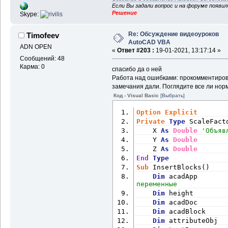
.Range(
"O"
 & i).value 
Если Вы задали вопрос и на форуме появи
                varAttributes(4).TextString = 
Решение
Skype:
.Range(
"P"
 & i).value 
                varAttributes(5).TextString = 
.Range(
"Q"
 & i).value 
Re: Обсуждение видеоуроков
Timofeev
AutoCAD VBA
'varAt
ADN OPEN
.Range("L" & i).value
«
Ответ #203 :
19-01-2021, 13:17:14 »
Сообщений: 48
'varAt
Карма: 0
.Range("M" & i).value
спасибо да о ней
                acadBl
Работа над ошибками: прокомментирова
замечания дали. Поглядите все ли нор
If
 aca
Код - Visual Basic
[Выбрать]
                varBloc
acadBlock.GetDynamicBl
Option
Explicit
For
 In
Private
Type
 ScaleFact
To
UBound
(varBlockProp
    X 
As
Double
'Объяв
Set
 pr
    Y 
As
Double
If
 pro
    Z 
As
Double
Then
' ошибка №6
End
Type
                    pr
Sub
 InsertBlocks()
ElseIf
Dim
 acadApp       
"Длина"
Then
' ошиб
переменные
                    pr
Dim
 height        
i).value
Dim
 acadDoc       
End
If
Dim
 acadBlock     
                acadBl
Dim
 attributeObj  
' это нафига в цикл