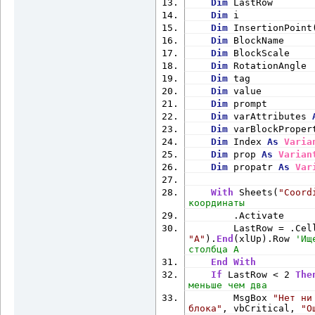
Dim
 LastRow       
Next
Dim
 i             
End
If
Dim
 InsertionPoint
'varBl
Dim
 BlockName     
Next
 i
Dim
 BlockScale    
End
With
Dim
 RotationAngle 
'Zoom in to the dr
Dim
 tag           
    acadApp.ZoomExtent
Dim
 value         
'Release the objec
Dim
 prompt        
Set
 acadBlock = 
No
Dim
 varAttributes 
Set
 acadDoc = 
Noth
Dim
 varBlockProper
Set
 acadApp = 
Noth
Dim
 Index 
As
Varia
End
Sub
Dim
 prop 
As
Varian
Dim
 propatr 
As
Var
With
 Sheets(
"Coord
координаты
        .Activate
"A"
).
End
(xlUp).Row 
'Ищ
столбца A
End
With
If
 LastRow < 2 
The
меньше чем два
        MsgBox 
"Нет ни
блока"
, vbCritical, 
"О