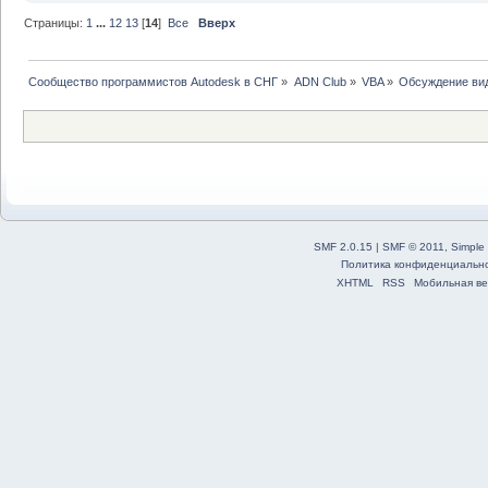
Страницы:
1
...
12
13
[
14
]
Все
Вверх
                BlockS
'Задаем масштаб по X в
                BlockS
'Задаем масштаб по Y в
Сообщество программистов Autodesk в СНГ
»
ADN Club
»
VBA
»
Обсуждение ви
                BlockS
'Задаем масштаб по Z в
                Rotati
блока равным нулю
Set
 ac
acadDoc.ModelSpace.Ins
BlockName, BlockScale.
SMF 2.0.15
|
SMF © 2011
,
Simple
RotationAngle * 0.0174
Политика конфиденциальн
                acadBl
XHTML
RSS
Мобильная ве
'Устанавливаем нулево
End
If
'Получаем атрибуты бло
For
Ea
'Циклом проходим по вс
Se
'Открываем портфель ат
                      