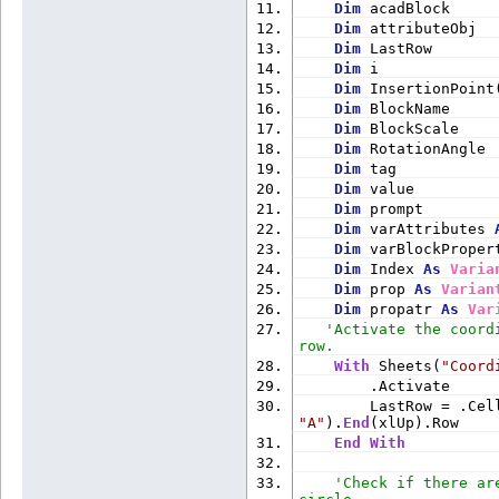
Dim
 acadBlock     
Dim
 attributeObj  
Dim
 LastRow       
Dim
 i             
Dim
 InsertionPoint
Dim
 BlockName     
Dim
 BlockScale    
Dim
 RotationAngle 
Dim
 tag           
Dim
 value         
Dim
 prompt        
Dim
 varAttributes 
Dim
 varBlockProper
Dim
 Index 
As
Varia
Dim
 prop 
As
Varian
Dim
 propatr 
As
Var
'Activate the coord
row.
With
 Sheets(
"Coord
        .Activate
"A"
).
End
(xlUp).Row
End
With
'Check if there ar