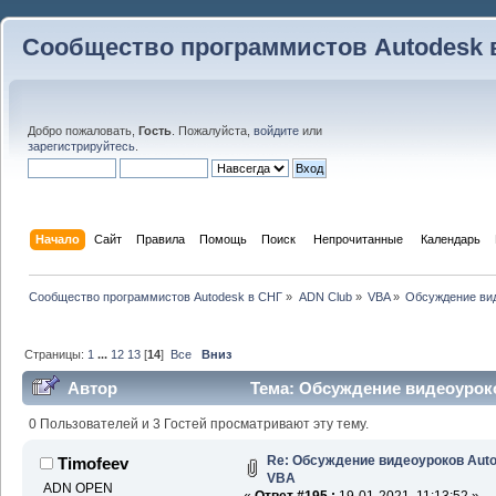
Сообщество программистов Autodesk 
Добро пожаловать,
Гость
. Пожалуйста,
войдите
или
зарегистрируйтесь
.
Начало
Сайт
Правила
Помощь
Поиск
 Непрочитанные 
Календарь
Сообщество программистов Autodesk в СНГ
»
ADN Club
»
VBA
»
Обсуждение ви
Страницы:
1
...
12
13
[
14
]
Все
Вниз
Автор
Тема: Обсуждение видеоурок
раз)
0 Пользователей и 3 Гостей просматривают эту тему.
Re: Обсуждение видеоуроков Au
Timofeev
VBA
ADN OPEN
«
Ответ #195 :
19-01-2021, 11:13:52 »