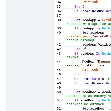
Exit
Sub
End
If
On
Error
Resume
Ne
Set
 acadApp = 
GetO
'Проверяем открыт ли а
If
 acadApp 
Is
Noth
Set
 acadApp = 
CreateObject
(
"AutoCAD.
сессию автокад
        acadApp.Visibl
End
If
If
 acadApp 
Is
Noth
открыт
        MsgBox 
"Извини
автокад"
, vbCritical, 
Exit
Sub
End
If
On
Error
GoTo
 0 
'Е
On
Error
Resume
Ne
Set
 acadDoc = acad
переменную активному ч
If
 acadDoc 
Is
Noth
автокада не активен
Set
 acadDoc = 