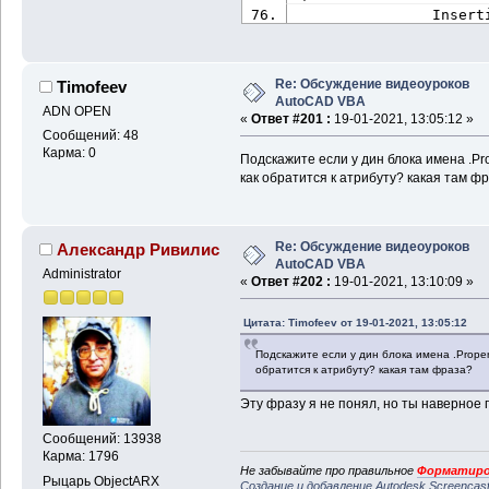
                Insert
i).value
                Insert
i).value
Re: Обсуждение видеоуроков
Timofeev
'Задае
AutoCAD VBA
                BlockS
ADN OPEN
«
Ответ #201 :
19-01-2021, 13:05:12 »
                BlockS
Сообщений: 48
                BlockS
Карма: 0
Подскажите если у дин блока имена .P
'Задае
как обратится к атрибуту? какая там ф
                Rotati
Set
 at
acadBlock.AddAttribute
tag, value) 
' ошибка №
Re: Обсуждение видеоуроков
Александр Ривилис
Set
 ac
AutoCAD VBA
acadDoc.ModelSpace.Ins
Administrator
«
Ответ #202 :
19-01-2021, 13:10:09 »
BlockName, BlockScale.
RotationAngle * 0.0174
Цитата: Timofeev от 19-01-2021, 13:05:12
End
If
                varAtt
Подскажите если у дин блока имена .Prope
                varAtt
обратится к атрибуту? какая там фраза?
.Range(
"L"
 & i).value
                varAtt
Эту фразу я не понял, но ты наверное г
.Range(
"M"
 & i).value
                varAtt
Сообщений: 13938
.Range(
"N"
 & i).value 
Карма: 1796
Не забывайте про правильное
Форматиро
                varAttributes(3).TextString = 
Рыцарь ObjectARX
Создание и добавление Autodesk Screencas