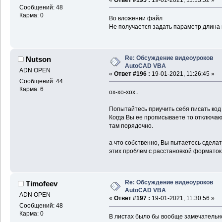
Сообщений: 48
Карма: 0
Во вложении файл
Не получается задать параметр длина 
Re: Обсуждение видеоуроков
Nutson
AutoCAD VBA
ADN OPEN
«
Ответ #196 :
19-01-2021, 11:26:45 »
Сообщений: 44
Карма: 6
ох-хо-хох..
Попытайтесь приучить себя писать код 
Когда Вы ее прописываете то отключают
там порядочно.
а что собственно, Вы пытаетесь сделат
этих проблем с расстановкой форматок
Re: Обсуждение видеоуроков
Timofeev
AutoCAD VBA
ADN OPEN
«
Ответ #197 :
19-01-2021, 11:30:56 »
Сообщений: 48
Карма: 0
В листах было бы вообще замечательно