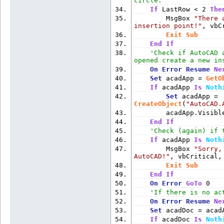
circle.
If
 LastRow < 2 
The
        MsgBox 
"There 
insertion point!"
, vbC
Exit
Sub
End
If
'Check if AutoCAD 
opened create a new in
On
Error
Resume
Ne
Set
 acadApp = 
GetO
If
 acadApp 
Is
Noth
Set
 acadApp = 
CreateObject
(
"AutoCAD.
        acadApp.Visibl
End
If
'Check (again) if 
If
 acadApp 
Is
Noth
        MsgBox 
"Sorry,
AutoCAD!"
, vbCritical,
Exit
Sub
End
If
On
Error
GoTo
 0
'If there is no ac
On
Error
Resume
Ne
Set
 acadDoc = acad
If
 acadDoc 
Is
Noth