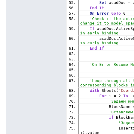
Set
 acadDoc = 
End
If
On
Error
GoTo
 0
'Check if the acti
change it to model spa
If
 acadDoc.ActiveS
in early binding
        acadDoc.Active
in early binding
End
If
'On Error Resume N
'Loop through all 
corresponding blocks i
With
 Sheets(
"Coord
For
 i = 2 
To
 L
'Задаем им
            BlockName 
'Вставляем
If
 BlockNa
'Задае
                Inser
i).value