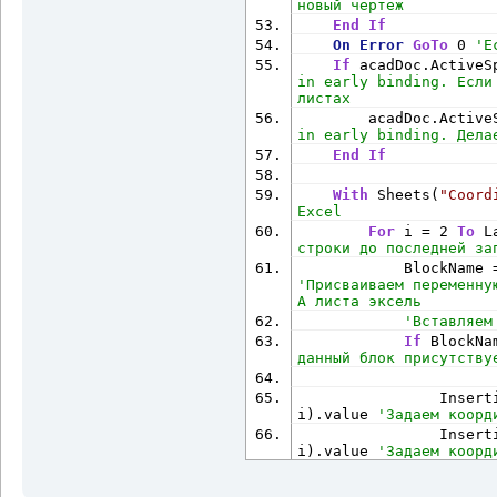
новый чертеж
End
If
On
Error
GoTo
 0 
'Е
If
 acadDoc.ActiveS
in early binding. Если
листах
        acadDoc.Active
in early binding. Дела
End
If
With
 Sheets(
"Coord
Excel
For
 i = 2 
To
 L
строки до последней за
            BlockName 
'Присваиваем переменну
А листа эксель
'Вставляем
If
 BlockNa
данный блок присутству
                Insert
i).value 
'Задаем коорд
                Inser
i).value 
'Задаем коорд
                Inser
i).value 
'Задаем коорд