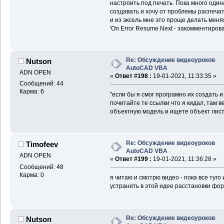
настроить под печать. Пока много од
создавать и хочу от проблемы распечат
и из эксель мне это проще делать мен
'On Error Resume Next - закомментиров
Re: Обсуждение видеоуроков
Nutson
AutoCAD VBA
ADN OPEN
«
Ответ #198 :
19-01-2021, 11:33:35 »
Сообщений: 44
Карма: 6
"если бы я смог програмно их создать и
почитайте те ссылки что я кидал, там 
объектную модель и ищете объект лист,
Re: Обсуждение видеоуроков
Timofeev
AutoCAD VBA
ADN OPEN
«
Ответ #199 :
19-01-2021, 11:36:28 »
Сообщений: 48
Карма: 0
я читаю и смотрю видео - пока все туго
устранить в этой идее расстановки фо
Re: Обсуждение видеоуроков
Nutson