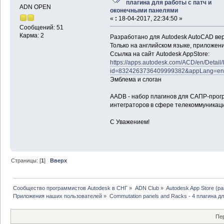
плагина для работы с патч и
ADN OPEN
оконечными панелями
«
:
18-04-2017, 22:34:50 »
Сообщений: 51
Карма: 2
Разработано для Autodesk AutoCAD верси
Только на английском языке, приложен
Ссылка на сайт Autodesk AppStore:
https://apps.autodesk.com/ACD/en/Detail/
id=8324263736409999382&appLang=en&
Эмблема и слоган
AADB - набор плагинов для САПР-прог
интеграторов в сфере телекоммуникаци
С Уважением!
Страницы: [
1
]
Вверх
Сообщество программистов Autodesk в СНГ
»
ADN Club
»
Autodesk App Store (р
Приложения наших пользователей
»
Commutation panels and Racks - 4 плагина 
Пер