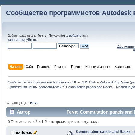
Сообщество программистов Autodesk 
Добро пожаловать,
Гость
. Пожалуйста,
войдите
или
зарегистрируйтесь
.
Доступны 
A
Начало
Сайт
Правила
Помощь
Поиск
 Непрочитанные 
Календарь
Сообщество программистов Autodesk в СНГ
»
ADN Club
»
Autodesk App Store (р
Приложения наших пользователей
»
Commutation panels and Racks - 4 плагина 
Страницы: [
1
]
Вниз
Автор
Тема: Commutation panels and R
оконечными панелями (Прочитано 30757 раз)
0 Пользователей и 1 Гость просматривают эту тему.
Commutation panels and Racks - 
exilerus