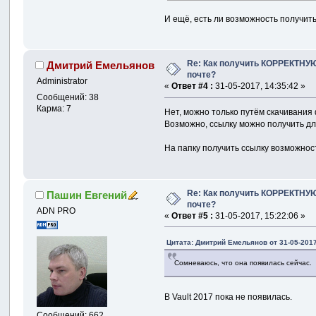
И ещё, есть ли возможность получить 
}
Re: Как получить КОРРЕКТНУЮ
Дмитрий Емельянов
else
почте?
{
Administrator
«
Ответ #4 :
31-05-2017, 14:35:42 »
                    
Сообщений: 38
}
Карма: 7
Нет, можно только путём скачивания
}
Возможно, ссылку можно получить для 
}
На папку получить ссылку возможност
private
void
{
            ComboBox
Re: Как получить КОРРЕКТНУЮ
            SetDescr
Пашин Евгений
почте?
}
ADN PRO
«
Ответ #5 :
31-05-2017, 15:22:06 »
}
}
Цитата: Дмитрий Емельянов от 31-05-2017
Сомневаюсь, что она появилась сейчас.
В Vault 2017 пока не появилась.
Сообщений: 662