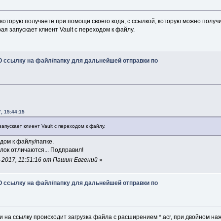
 m_siteListButton_Click
(
object
 sender, EventArgs e
)
 которую получаете при помощи своего кода, с ссылкой, которую можно получ
рая запускает клиент Vault с переходом к файлу.
rUtil
.
IsAdmin
(
GlobalManager
.
WebServices
)
)
ageBox
.
Show
(
"This command can only be run by administrat
 ссылку на файл/папку для дальнейшей отправки по
rn
;
 sitelist 
=
 SiteList
.
Load
(
)
;
teListDialog dialog 
=
new
 ConfigSiteListDialog
(
sitelist
)
, 15:44:15
sult result 
=
 dialog
.
ShowDialog
(
)
;
запускает клиент Vault с переходом к файлу.
lt 
!=
 DialogResult
.
OK
)
дом к файлу/папке.
rn
;
лок отличаются... Подправил!
 
=
 dialog
.
SiteList
;
2017, 11:51:16 от Пашин Евгений
»
.
Save
(
)
;
 ссылку на файл/папку для дальнейшей отправки по
 m_ComboBox_SelectedIndexChanged
(
object
 sender, EventArg
 combo 
=
 sender 
as
 ComboBox
;
тии на ссылку происходит загрузка файла с расширением *.acr, при двойном 