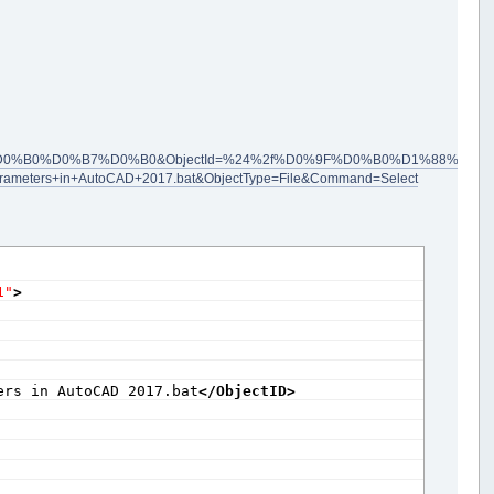
0%B0%D0%B7%D0%B0&ObjectId=%24%2f%D0%9F%D0%B0%D1%88%D0
rs+in+AutoCAD+2017.bat&ObjectType=File&Command=Select
ng the "
+
 to the "
+
1"
>
ers in AutoCAD 2017.bat
</ObjectID
>
k."
;