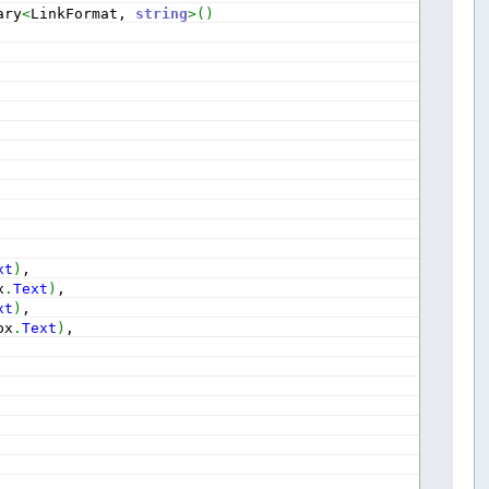
ary
<
LinkFormat, 
string
>
(
)
xt
)
,
x
.
Text
)
,
xt
)
,
ox
.
Text
)
,