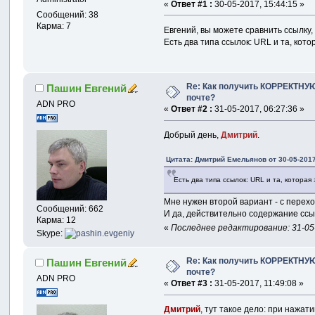
}
«
Ответ #1 :
30-05-2017, 15:44:15 »
Сообщений: 38
private
void
Карма: 7
Евгений, вы можете сравнить ссылку,
{
Есть два типа ссылок: URL и та, кото
if
(
!
Use
{
                Mess
Re: Как получить КОРРЕКТНУЮ
Пашин Евгений
retu
почте?
}
ADN PRO
«
Ответ #2 :
31-05-2017, 06:27:36 »
            SiteList
Добрый день,
Дмитрий
.
            ConfigSi
Цитата: Дмитрий Емельянов от 30-05-2017
            DialogRe
Есть два типа ссылок: URL и та, которая 
if
(
resu
Мне нужен второй вариант - с перехо
retu
Сообщений: 662
И да, действительно содержание ссы
Карма: 12
            sitelist
«
Последнее редактирование: 31-05-
Skype:
            sitelist
}
Re: Как получить КОРРЕКТНУЮ
Пашин Евгений
почте?
private
void
ADN PRO
«
Ответ #3 :
31-05-2017, 11:49:08 »
{
            ComboBox
Дмитрий
, тут такое дело: при нажа