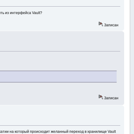
ить из интерфейса Vault?
Записан
ors"
)
;
;
Записан
s e
)
нажатии на который происходит желанный переход в хранилище Vault