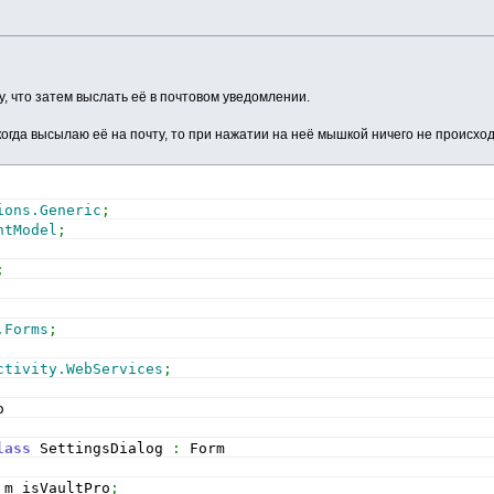
, что затем выслать её в почтовом уведомлении.
огда высылаю её на почту, то при нажатии на неё мышкой ничего не происход
ions.Generic
;
ntModel
;
;
.Forms
;
ctivity.WebServices
;
o
lass
 SettingsDialog 
:
 Form
 m_isVaultPro
;