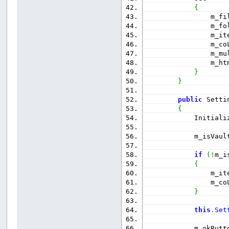
{
                m_fi
                m_fo
                m_it
                m_co
                m_mu
                m_ht
}
}
public
 Setti
{
            Initiali
            m_isVaul
if
(
!
m_i
{
                m_it
                m_co
}
this
.
Set
            m_okButt