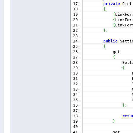
private
 Dict
{
{
LinkFor
{
LinkFor
{
LinkFor
}
;
public
 Setti
{
            get
{
                Sett
{
                    
                    
                    
                    
                    
                    
}
;
retu
}
            set