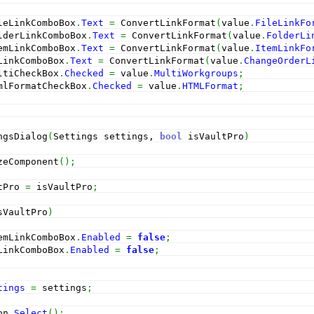
leLinkComboBox
.
Text
=
 ConvertLinkFormat
(
value
.
FileLinkFo
lderLinkComboBox
.
Text
=
 ConvertLinkFormat
(
value
.
FolderLi
emLinkComboBox
.
Text
=
 ConvertLinkFormat
(
value
.
ItemLinkFo
LinkComboBox
.
Text
=
 ConvertLinkFormat
(
value
.
ChangeOrderL
ltiCheckBox
.
Checked
=
 value
.
MultiWorkgroups
;
mlFormatCheckBox
.
Checked
=
 value
.
HTMLFormat
;
ngsDialog
(
Settings settings, 
bool
 isVaultPro
)
zeComponent
(
)
;
tPro 
=
 isVaultPro
;
sVaultPro
)
emLinkComboBox
.
Enabled
=
false
;
LinkComboBox
.
Enabled
=
false
;
tings
=
 settings
;
on
.
Select
(
)
;