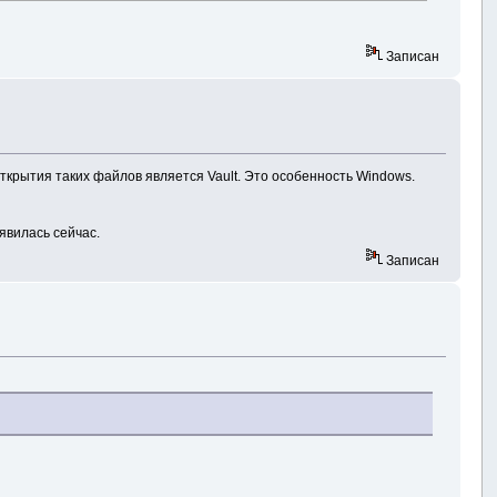
owing "
+
gate to "
+
ne
+
Записан
link may go out of date over time."
;
ткрытия таких файлов является Vault. Это особенность Windows.
явилась сейчас.
Записан