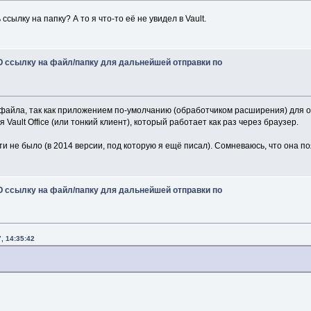
"A link to a page inside the Vault web client.  Foll
"the link will cause the default web browser to navi
ссылку на папку? А то я что-то её не увидел в Vault.
"the object in the web browser."
+
 Environment
.
NewLi
"NOTE: This will link to a specific version, so the 
 ссылку на файл/папку для дальнейшей отправки по
m_descriptionLabel
.
Text
=
 String
.
Empty
;
 файла, так как приложением по-умолчанию (обработчиком расширения) для о
Vault Office (или тонкий клиент), который работает как раз через браузер.
и не было (в 2014 версии, под которую я ещё писал). Сомневаюсь, что она по
 m_ComboBox_Enter
(
object
 sender, EventArgs e
)
 combo 
=
 sender 
as
 ComboBox
;
 ссылку на файл/папку для дальнейшей отправки по
iptionText
(
combo
)
;
, 14:35:42