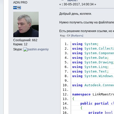
почте?
ADN PRO
«
:
30-05-2017, 14:00:34 »
Добрый день, коллеги.
Нужно получить ссылку на файл/папку
Есть решение получения ссылки, но к
Код - C#
[Выбрать]
Сообщений: 662
using
System
;
Карма: 12
using
System.Collect
Skype:
using
System.Compone
using
System.Data
;
using
System.Drawing
using
System.Linq
;
using
System.Text
;
using
System.Windows
using
Autodesk.Conne
namespace
 LinkMaestr
{
public
partial
c
{
private
bool