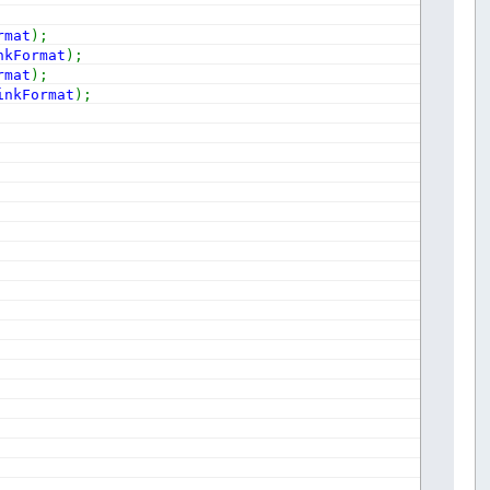
rmat
)
;
nkFormat
)
;
rmat
)
;
inkFormat
)
;