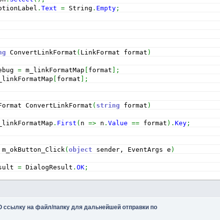
ptionLabel
.
Text
=
 String
.
Empty
;
ng
 ConvertLinkFormat
(
LinkFormat format
)
ebug 
=
 m_linkFormatMap
[
format
]
;
_linkFormatMap
[
format
]
;
Format ConvertLinkFormat
(
string
 format
)
_linkFormatMap
.
First
(
n 
=>
 n
.
Value
==
 format
)
.
Key
;
 m_okButton_Click
(
object
 sender, EventArgs e
)
sult 
=
 DialogResult
.
OK
;
 m_cancelButton_Click
(
object
 sender, EventArgs e
)
 ссылку на файл/папку для дальнейшей отправки по
sult 
=
 DialogResult
.
Cancel
;