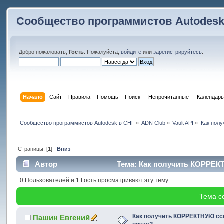
Сообщество программистов Autodesk
Добро пожаловать,
Гость
. Пожалуйста,
войдите
или
зарегистрируйтесь
.
Начало
Сайт
Правила
Помощь
Поиск
 Непрочитанные 
Календарь
Сообщество программистов Autodesk в СНГ
»
ADN Club
»
Vault API
»
Как полу
Страницы: [
1
]
Вниз
Автор
Тема: Как получить КОРРЕКТ
0 Пользователей и 1 Гость просматривают эту тему.
Тема с
Как получить КОРРЕКТНУЮ ссы
Пашин Евгений