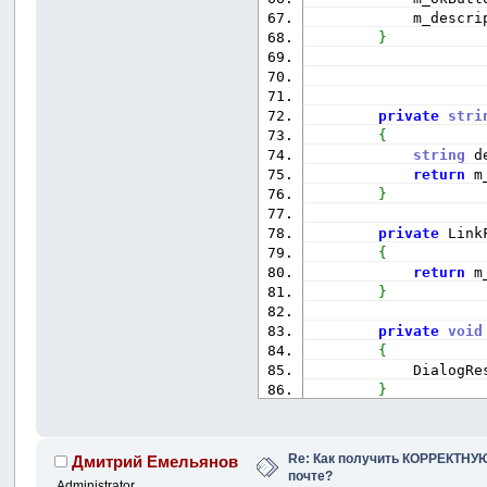
            m_descri
}
private
stri
{
string
 d
return
 m
}
private
 Link
{
return
 m
}
private
void
{
            DialogRe
}
private
void
{
Re: Как получить КОРРЕКТНУЮ
Дмитрий Емельянов
            DialogRe
почте?
Administrator