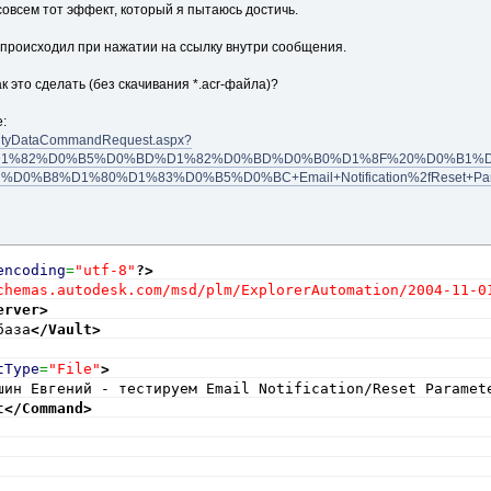
iptionText
(
combo
)
;
совсем тот эффект, который я пытаюсь достичь.
 происходил при нажатии на ссылку внутри сообщения.
 SetDescriptionText
(
ComboBox combo
)
к это сделать (без скачивания *.acr-файла)?
o 
!=
null
)
:
ng
 value 
=
 combo
.
Text
;
EntityDataCommandRequest.aspx?
D1%82%D0%B5%D0%BD%D1%82%D0%BD%D0%B0%D1%8F%20%D0%B1%D
Format linkFormat 
=
 ConvertLinkFormat
(
value
)
;
B8%D1%80%D1%83%D0%B5%D0%BC+Email+Notification%2fReset+Paramete
linkFormat 
==
 LinkFormat
.
VaultExplorer
)
m_descriptionLabel
.
Text
=
"A link to an object inside Vault Explorer.  Followi
encoding
=
"utf-8"
?>
"link will cause Vault Explorer to open and navigate
chemas.autodesk.com/msd/plm/ExplorerAutomation/2004-11-0
"object."
;
erver
>
база
</Vault
>
if
(
linkFormat 
==
 LinkFormat
.
VaultPath
)
tType
=
"File"
>
m_descriptionLabel
.
Text
=
шин Евгений - тестируем Email Notification/Reset Paramet
"The full Vault path.  Technically this is not a lin
t
</Command
>
if
(
linkFormat 
==
 LinkFormat
.
WebClient
)
m_descriptionLabel
.
Text
=