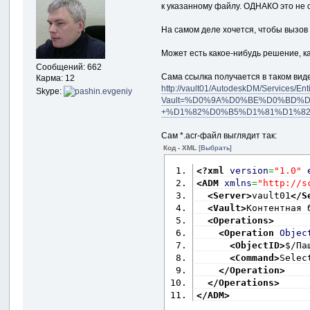
            SetDescr
к указанному файлу. ОДНАКО это не 
}
На самом деле хочется, чтобы вызов
private
void
{
Может есть какое-нибудь решение, ка
if
(
comb
Сообщений: 662
{
Сама ссылка получается в таком виде
Карма: 12
stri
http://vault01/AutodeskDM/Services/
Skype:
Vault=%D0%9A%D0%BE%D0%BD%
                Link
+%D1%82%D0%B5%D1%81%D1%82%D0%
if
(
Сам *.acr-файл выглядит так:
{
Код - XML
[Выбрать]
                    
<?xml
version
=
"1.0"
<ADM
xmlns
=
"http://s
<Server
>
vault01
</S
}
<Vault
>
Контентная 
else
<Operations
>
{
<Operation
Objec
                    
<ObjectID
>
$/Па
<Command
>
Selec
}
</Operation
>
else
</Operations
>
{
</ADM
>
                    