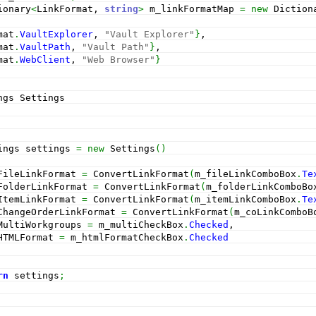
ionary
<
LinkFormat, 
string
>
 m_linkFormatMap 
=
new
 Diction
mat
.
VaultExplorer
, 
"Vault Explorer"
}
,
mat
.
VaultPath
, 
"Vault Path"
}
,
mat
.
WebClient
, 
"Web Browser"
}
ngs Settings
ings settings 
=
new
 Settings
(
)
FileLinkFormat 
=
 ConvertLinkFormat
(
m_fileLinkComboBox
.
Te
FolderLinkFormat 
=
 ConvertLinkFormat
(
m_folderLinkComboBo
ItemLinkFormat 
=
 ConvertLinkFormat
(
m_itemLinkComboBox
.
Te
ChangeOrderLinkFormat 
=
 ConvertLinkFormat
(
m_coLinkComboB
MultiWorkgroups 
=
 m_multiCheckBox
.
Checked
,
HTMLFormat 
=
 m_htmlFormatCheckBox
.
Checked
rn
 settings
;