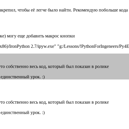
 закрепил, чтобы её легче было найти. Рекомендую побольше кода 
ике) могу еще добавить макрос кнопки
les (x86)/IronPython 2.7/ipyw.exe" "g:/Lessons/!PythonForIngeneers
 Это собственно весь код, который был показан в ролике
 единственный урок. :)
 Это собственно весь код, который был показан в ролике
 единственный урок. :)