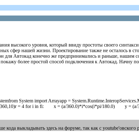
ования высокого уровня, который ввиду простоты своего синтак
чных сфер нашей жизни. Проектирование также не осталось в сто
тон для Автокад конечно же предпринимались и раньше, нашим
но я покажу более простой способ подключения к Автокад. Начну по
 Systemfrom System import Arrayapp = System.Runtime.InteropService
60,10)r = 4 for i in fi: x = (a/360.0)*i*cos(i*pi/180.0) y = (a
е кода выкладывать здесь на форуме, так как с youtube'овского