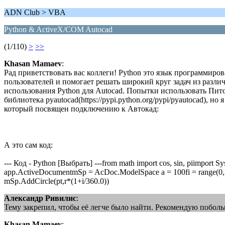
ADN Club > VBA
Python & ActiveX/COM Autocad
(1/110)
>
>>
Khasan Mamaev
:
Рад приветствовать вас коллеги! Python это язык программир
пользователей и помогает решать широкий круг задач из разли
использования Python для Autocad. Попытки использовать Пи
библиотека pyautocad(https://pypi.python.org/pypi/pyautocad), 
который посвящен подключению к Автокад:
А это сам код:
--- Код - Python [Выбрать] ---from math import cos, sin, piimport
app.ActiveDocumentmSp = AcDoc.ModelSpace a = 100fi = range(0,3
mSp.AddCircle(pt,r*(1+i/360.0))
Александр Ривилис
:
Тему закрепил, чтобы её легче было найти. Рекомендую побольш
Khasan Mamaev
: