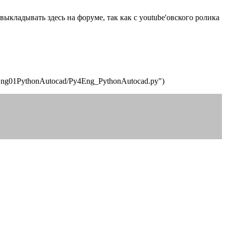
выкладывать здесь на форуме, так как с youtube'овского ролика
/Py4Eng01PythonAutocad/Py4Eng_PythonAutocad.py")