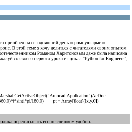
сиса приобрел на сегодняшний день огромную армию
роне. В этой теме я хочу делиться с читателями своим опытом
 соотечественником Романом Харитоновым даже была написана
жалуй со своего первого урока из цикла "Python for Engineers",
s.Marshal.GetActiveObject("Autocad.Application")AcDoc =
/360.0)*i*sin(i*pi/180.0) pt = Array[float]([x,y,0])
 ролика переписывать его не слишком удобно.