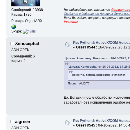
Не забывайте про правильное
Форматиро
Сообщений: 13938
Создание и добавление Autodesk Screencas
Карма: 1796
Если Вы задали вопрос и на форуме появи
Рыцарь ObjectARX
Решение
Skype:
Re: Python & ActiveX/COM Autoc
Xenocephal
«
Ответ #544 :
16-09-2022, 23:12:
ADN OPEN
Сообщений: 6
Цитата: Александр Ривилис от 16-09-2022, 2
Карма: 2
Цитата: Xenocephal от 16-09-2022, 14:29:
Помогло, теперь корректно считается.
После _AUDIT?
Да. Вставил после обработки исключе
заработал (без исправления ошибок не
Re: Python & ActiveX/COM Autoc
a.green
«
Ответ #545 :
04-10-2022, 14:56:
ADN OPEN