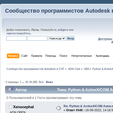
Сообщество программистов Autodesk 
Добро пожаловать,
Гость
. Пожалуйста,
войдите
или
зарегистрируйтесь
.
Доступны 
A
Начало
Сайт
Правила
Помощь
Поиск
 Непрочитанные 
Календарь
Сообщество программистов Autodesk в СНГ
»
ADN Club
»
VBA
»
Python & Activ
Страницы:
1
...
35
36
[
37
]
Все
Вниз
Автор
Тема: Python & ActiveX/COM A
0 Пользователей и 1 Гость просматривают эту тему.
Re: Python & ActiveX/COM Autoc
Xenocephal
«
Ответ #540 :
16-09-2022, 14:16:
ADN OPEN