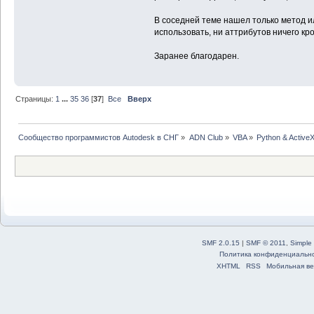
В соседней теме нашел только метод ил
использовать, ни аттрибутов ничего кр
Заранее благодарен.
Страницы:
1
...
35
36
[
37
]
Все
Вверх
Сообщество программистов Autodesk в СНГ
»
ADN Club
»
VBA
»
Python & Activ
SMF 2.0.15
|
SMF © 2011
,
Simple
Политика конфиденциальн
XHTML
RSS
Мобильная ве