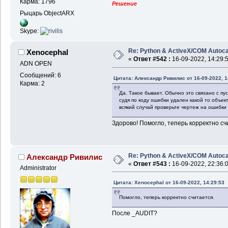
Карма: 1796
Решение
Рыцарь ObjectARX
Skype:
Re: Python & ActiveX/COM Autoc
Xenocephal
«
Ответ #542 :
16-09-2022, 14:29:
ADN OPEN
Сообщений: 6
Цитата: Александр Ривилис от 16-09-2022, 1
Карма: 2
Да. Такое бывает. Обычно это связано с пу
судя по коду ошибки удален какой то объект
всякий случай проверьте чертеж на ошибки
Здорово! Помогло, теперь корректно сч
Re: Python & ActiveX/COM Autoc
Александр Ривилис
«
Ответ #543 :
16-09-2022, 22:36:
Administrator
Цитата: Xenocephal от 16-09-2022, 14:29:53
Помогло, теперь корректно считается.
После _AUDIT?