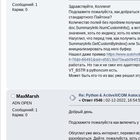
Сообщений: 1
Здравствуйте, Коллеги!
Карма: 0
Подскажите пожалуйста, как добраться
стандартного Пайтона?
Количество полей без проблем получа
doc.SummaryInfo.NumCustomInfo(), а во
значения, хоть по индексу, хоть по ключ
Нагуглил, что перед тем, как получить
SummaryInfo.GetCustomByIndex() или S
инициализировать под него буфер.
Нашел даже пример
https://www.autoho
f=76&t=66491&sid=d5613bd70eab094f3
работать. Но так и не смог его адапти
VT_BSTR в pythoncom есть.
Может быть кто-то из вас уже решал эт
Re: Python & ActiveX/COM Autoc
MaxMarsh
«
Ответ #546 :
02-12-2022, 16:54:
ADN OPEN
Сообщений: 1
Добрый день.
Карма: 0
Подскажите пожалуйста как включить у 
Обгуглил уже весь интернет, перевел в
разобраться. Дайте, пожалуйста, хоть 