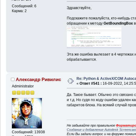
Сообщений: 6
Здравствуйте,
Карма: 2
Подскажите пожалуйста, кто-нибудь ст
обращении к методу
GetBoundingBox
в
Эта же ошибка вылезает в 4 чертежах и
обрабатывается.
Re: Python & ActiveX/COM Autoc
Александр Ривилис
«
Ответ #541 :
16-09-2022, 14:25:
Administrator
Да. Такое бывает. Обычно это связано 
и т.д. Но судя по коду ошибки удален к
габаритов блока. На всякий случай про
Не забывайте про правильное
Форматиро
Создание и добавление Autodesk Screencas
Сообщений: 13938
Если Вы задали вопрос и на форуме появи