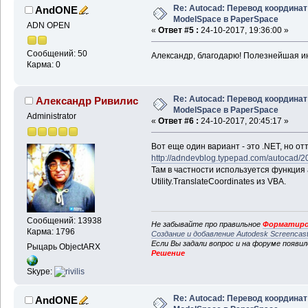
Re: Autocad: Перевод координат
AndONE
ModelSpace в PaperSpace
ADN OPEN
«
Ответ #5 :
24-10-2017, 19:36:00 »
Сообщений: 50
Александр, благодарю! Полезнейшая 
Карма: 0
Re: Autocad: Перевод координат
Александр Ривилис
ModelSpace в PaperSpace
Administrator
«
Ответ #6 :
24-10-2017, 20:45:17 »
Вот еще один вариант - это .NET, но от
http://adndevblog.typepad.com/autocad/2
Там в частности используется функция 
Utility.TranslateCoordinates из VBA.
Сообщений: 13938
Не забывайте про правильное
Форматиро
Карма: 1796
Создание и добавление Autodesk Screencas
Если Вы задали вопрос и на форуме появи
Рыцарь ObjectARX
Решение
Skype:
Re: Autocad: Перевод координат
AndONE