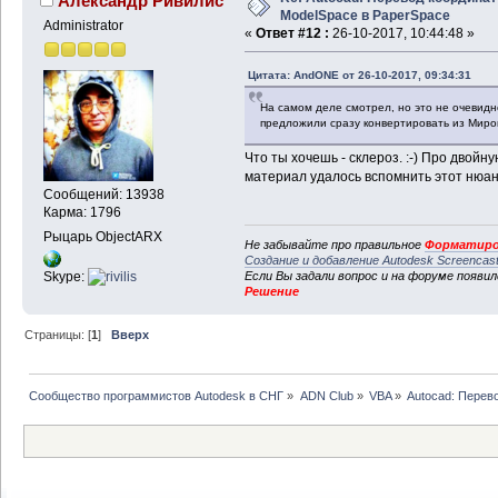
Александр Ривилис
ModelSpace в PaperSpace
Administrator
«
Ответ #12 :
26-10-2017, 10:44:48 »
Цитата: AndONE от 26-10-2017, 09:34:31
На самом деле смотрел, но это не очевидно
предложили сразу конвертировать из Миро
Что ты хочешь - склероз. :-) Про двойн
материал удалось вспомнить этот нюан
Сообщений: 13938
Карма: 1796
Рыцарь ObjectARX
Не забывайте про правильное
Форматиро
Создание и добавление Autodesk Screencas
Skype:
Если Вы задали вопрос и на форуме появи
Решение
Страницы: [
1
]
Вверх
Сообщество программистов Autodesk в СНГ
»
ADN Club
»
VBA
»
Autocad: Перев