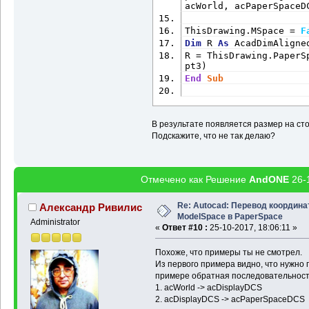
acWorld, acPaperSpaceD
ThisDrawing.MSpace = 
F
Dim
 R 
As
 AcadDimAligne
R = ThisDrawing.PaperS
pt3)
End
Sub
В результате появляется размер на сто
Подскажите, что не так делаю?
Отмечено как Решение
AndONE
26-1
Re: Autocad: Перевод координа
Александр Ривилис
ModelSpace в PaperSpace
Administrator
«
Ответ #10 :
25-10-2017, 18:06:11 »
Похоже, что примеры ты не смотрел.
Из первого примера видно, что нужно 
примере обратная последовательност
1. acWorld -> acDisplayDCS
2. acDisplayDCS -> acPaperSpaceDCS