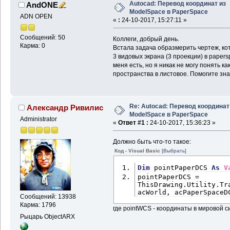
Autocad: Перевод координат из
AndONE
ModelSpace в PaperSpace
ADN OPEN
«
:
24-10-2017, 15:27:11 »
Сообщений: 50
Коллеги, добрый день.
Карма: 0
Встала задача образмерить чертеж, ко
3 видовых экрана (3 проекции) в paper
меня есть, но я никак не могу понять к
пространства в листовое. Помогите зн
Re: Autocad: Перевод координат
Александр Ривилис
ModelSpace в PaperSpace
Administrator
«
Ответ #1 :
24-10-2017, 15:36:23 »
Должно быть что-то такое:
Код - Visual Basic
[Выбрать]
Dim
 pointPaperDCS 
As
V
pointPaperDCS = 
ThisDrawing.Utility.Tr
acWorld, acPaperSpaceD
Сообщений: 13938
Карма: 1796
где pointWCS - координаты в мировой с
Рыцарь ObjectARX