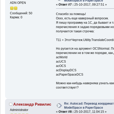
ModelSpace в PaperSpace
ADN OPEN
«
Ответ #7 :
25-10-2017, 09:27:51 »
Сообщений: 50
Спасибо за помощь!
Карма: 0
Оххх, есть еще каверзный вопросик.
Я пишу программу на 1С, да бывает и та
перечисления я задаю порядковыми ном
получается такая строчка:
Т11 = ЭтотЧертеж.Utility.TranslateCoordin
Но ругается на аргумент OCSNormal. П
перечислении не в том же порядке, как
acWorld
acUCS
acOCS
acDisplayDCS
acPaperSpaceDCS
Можно как-нибудь наверняка узнать ка
соответствует?
Re: Autocad: Перевод координат
Александр Ривилис
ModelSpace в PaperSpace
Administrator
«
Ответ #8 :
25-10-2017, 11:04:15 »