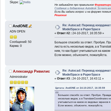
Skype:
Не забывайте про правильное
Форматиро
Создание и добавление Autodesk Screencas
Если Вы задали вопрос и на форуме появи
Решение
Re: Autocad: Перевод координат
AndONE
ModelSpace в PaperSpace
ADN OPEN
«
Ответ #2 :
24-10-2017, 16:35:59 »
Сообщений: 50
Большое спасибо за ответ. Пробую. Пр
Карма: 0
листа есть несколько видов, а в Transla
ним, то как будет учитываться на каком
Если можно, объясните, пожалуйста.
Re: Autocad: Перевод координат
Александр Ривилис
ModelSpace в PaperSpace
Administrator
«
Ответ #3 :
24-10-2017, 16:43:11 »
Цитата: AndONE от 24-10-2017, 16:35:59
Большое спасибо за ответ. Пробую. Правда
несколько видов, а в TranslateCoordinates н
учитываться на каком из видовых экранов я
Если можно, объясните, пожалуйста.