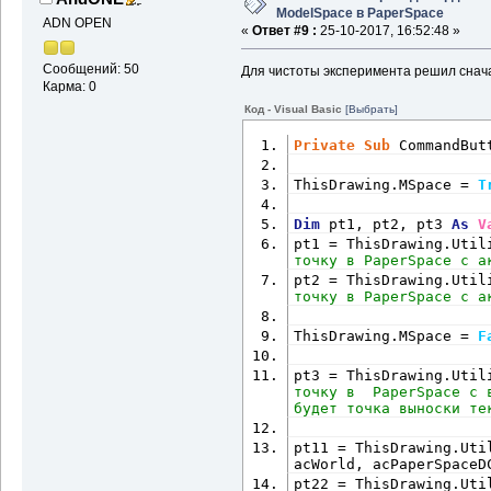
ModelSpace в PaperSpace
ADN OPEN
«
Ответ #9 :
25-10-2017, 16:52:48 »
Сообщений: 50
Для чистоты эксперимента решил снача
Карма: 0
Код - Visual Basic
[Выбрать]
Private
Sub
 CommandBut
ThisDrawing.MSpace = 
T
Dim
 pt1, pt2, pt3 
As
V
pt1 = ThisDrawing.Util
точку в PaperSpace с а
pt2 = ThisDrawing.Util
точку в PaperSpace с а
ThisDrawing.MSpace = 
F
pt3 = ThisDrawing.Util
точку в  PaperSpace с 
будет точка выноски те
pt11 = ThisDrawing.Uti
acWorld, acPaperSpaceD
pt22 = ThisDrawing.Uti