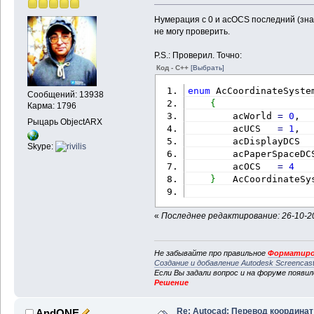
Нумерация с 0 и acOCS последний (зна
не могу проверить.
P.S.: Проверил. Точно:
Код - C++
[Выбрать]
enum
 AcCoordinateSyste
Сообщений: 13938
{
Карма: 1796
        acWorld 
=
0
,
Рыцарь ObjectARX
        acUCS   
=
1
,
        acDisplayDCS  
Skype:
        acPaperSpaceDC
        acOCS   
=
4
}
   AcCoordinateSy
«
Последнее редактирование: 26-10-20
Не забывайте про правильное
Форматиро
Создание и добавление Autodesk Screencas
Если Вы задали вопрос и на форуме появи
Решение
Re: Autocad: Перевод координат
AndONE