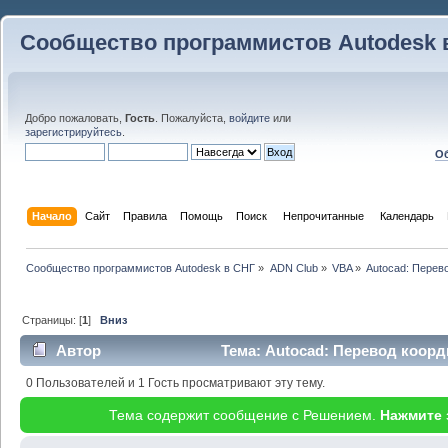
Сообщество программистов Autodesk 
Добро пожаловать,
Гость
. Пожалуйста,
войдите
или
зарегистрируйтесь
.
Об
Начало
Сайт
Правила
Помощь
Поиск
 Непрочитанные 
Календарь
Сообщество программистов Autodesk в СНГ
»
ADN Club
»
VBA
»
Autocad: Перев
Страницы: [
1
]
Вниз
Автор
Тема: Autocad: Перевод коорд
(Прочитано 19992 раз)
0 Пользователей и 1 Гость просматривают эту тему.
Тема содержит сообщение с Решением.
Нажмите 