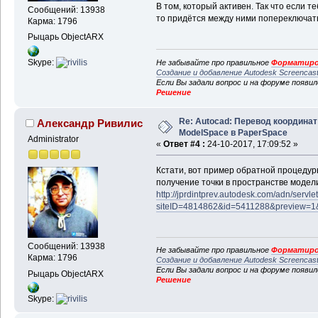
В том, который активен. Так что если т
Сообщений: 13938
то придётся между ними попереключат
Карма: 1796
Рыцарь ObjectARX
Skype:
Не забывайте про правильное
Форматиро
Создание и добавление Autodesk Screencas
Если Вы задали вопрос и на форуме появи
Решение
Re: Autocad: Перевод координат
Александр Ривилис
ModelSpace в PaperSpace
Administrator
«
Ответ #4 :
24-10-2017, 17:09:52 »
Кстати, вот пример обратной процедуры,
получение точки в пространстве модел
http://jprdintprev.autodesk.com/adn/servle
siteID=4814862&id=5411288&preview=1
Сообщений: 13938
Не забывайте про правильное
Форматиро
Карма: 1796
Создание и добавление Autodesk Screencas
Если Вы задали вопрос и на форуме появи
Рыцарь ObjectARX
Решение
Skype: