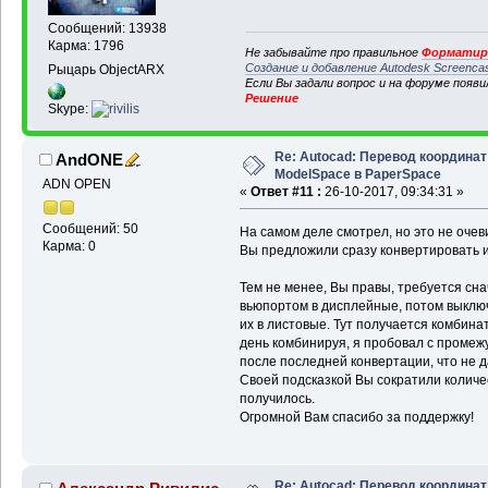
Сообщений: 13938
Карма: 1796
Не забывайте про правильное
Форматиро
Создание и добавление Autodesk Screenca
Рыцарь ObjectARX
Если Вы задали вопрос и на форуме появ
Решение
Skype:
Re: Autocad: Перевод координат
AndONE
ModelSpace в PaperSpace
ADN OPEN
«
Ответ #11 :
26-10-2017, 09:34:31 »
Сообщений: 50
На самом деле смотрел, но это не очеви
Карма: 0
Вы предложили сразу конвертировать 
Тем не менее, Вы правы, требуется сн
вьюпортом в дисплейные, потом выключ
их в листовые. Тут получается комбина
день комбинируя, я пробовал с проме
после последней конвертации, что не д
Своей подсказкой Вы сократили количе
получилось.
Огромной Вам спасибо за поддержку!
Re: Autocad: Перевод координат