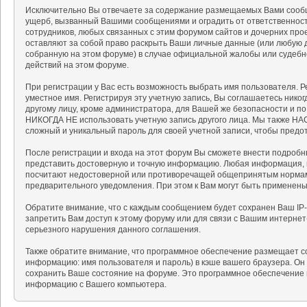
Исключительно Вы отвечаете за содержание размещаемых Вами сообщ
ущерб, вызванный Вашими сообщениями и оградить от ответственности
сотрудников, любых связанных с этим форумом сайтов и дочерних про
оставляют за собой право раскрыть Ваши личные данные (или любую 
собранную на этом форуме) в случае официальной жалобы или судебн
действий на этом форуме.
При регистрации у Вас есть возможность выбрать имя пользователя. 
уместное имя. Регистрируя эту учетную запись, Вы соглашаетесь нико
другому лицу, кроме администратора, для Вашей же безопасности и п
НИКОГДА НЕ использовать учетную запись другого лица. Мы также 
сложный и уникальный пароль для своей учетной записи, чтобы предот
После регистрации и входа на этот форум Вы сможете внести подробн
представить достоверную и точную информацию. Любая информация, 
посчитают недостоверной или противоречащей общепринятым нормам 
предварительного уведомления. При этом к Вам могут быть применен
Обратите внимание, что с каждым сообщением будет сохранен Ваш IP-
запретить Вам доступ к этому форуму или для связи с Вашим интерне
серьезного нарушения данного соглашения.
Также обратите внимание, что программное обеспечение размещает c
информацию: имя пользователя и пароль) в кэше вашего браузера. Он
сохранить Ваше состояние на форуме. Это программное обеспечение н
информацию с Вашего компьютера.