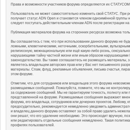
Права и возможности участников форума определяются их СТАТУСОМ
Пользователь не может самостоятельно изменить свой СТАТУС. При р
получает статус ADN Open и становится членом одноимённой группы на
следует поступать действительным членам ADN после регистрации на
Публикация материалов форума на сторонних ресурсах возможна тольк
Вы соглашаетесь с тем, что при использовании данного форума не б
ложными, клеветническими, неточными, оскорбительными, вульгарным
религиозную, межнациональную или ещё какую-либо рознь, сексуальн
нарушающими тайну частной жизни или иным образом нарушающими 
законодательство. Вы также соглашаетесь не размещать материалы, 
являетесь владельцем авторских прав или у Вас нет письменного разр
материалы. Спам, флуд, рекламные объявления, письма счастья, пир
этом форуме.
Отметим, что для сотрудников или владельцев этого форума невозмож
размещаемых сообщений. Пожалуйста, помните, что мы не контролируе
за содержание сообщений. Мы не гарантируем точность, полноту или 
представленной на форуме. Размещаемые сообщения выражают мнение
форума, его владельца, сотрудников или дочерних проектов. Любому, 
предосудительно, рекомендуется немедленно уведомить администрат
и владелец данного форума оставляют за собой право удалить нежела
они решат, что его удаление необходимо. Это происходит вручную, поэ
или редактировать отдельные сообщения немедленно. Такая политика
профилях пользователей.