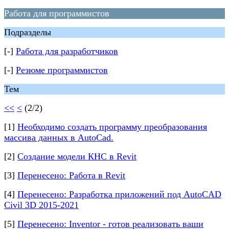
Работа для программистов
Подразделы
[-]
Работа для разработчиков
[-]
Резюме программистов
Тем
<<
<
(2/2)
[1]
Необходимо создать программу преобразования
массива данных в AutoCad.
[2]
Создание модели КНС в Revit
[3]
Перенесено: Работа в Revit
[4]
Перенесено: Разработка приложений под AutoCAD
Civil 3D 2015-2021
[5]
Перенесено: Inventor - готов реализовать ваши