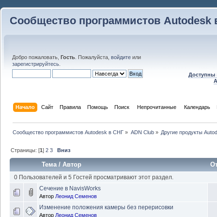
Сообщество программистов Autodesk 
Добро пожаловать,
Гость
. Пожалуйста,
войдите
или
зарегистрируйтесь
.
Доступны 
A
Начало
Сайт
Правила
Помощь
Поиск
 Непрочитанные 
Календарь
Сообщество программистов Autodesk в СНГ
»
ADN Club
»
Другие продукты Auto
Страницы: [
1
]
2
3
Вниз
Тема
/
Автор
О
0 Пользователей и 5 Гостей просматривают этот раздел.
Сечение в NavisWorks
Автор
Леонид Семенов
Изменение положения камеры без перерисовки
Автор
Леонид Семенов