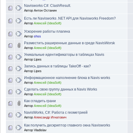
Navisworks C#: ClashResult.
Автор
Антон Останин
Есть ли Navisworks .NET API для Navisworks Freedom?
Автор
Алексей (IdeaSoft)
Ускорение работы плагина
Автор
shss
Разместить раширенные данные в среде NavisWorsk
Автор
Алексей (IdeaSoft)
Уникальные идентификаторы в таблицах Navis
Автор
Lipes
Запись данных в таблицы TakeOff - как?
Автор
Lipes
Информационное наполнение блока в Navis works
Автор
Алексей (IdeaSoft)
Сделать свою группу данных в Navis Works
Автор
Алексей (IdeaSoft)
Как сгладить грани
Автор
Алексей (IdeaSoft)
NavisWorks, C#: Работа с геометрией
Автор
Александр Игнатович
Как получить дескриптор главного окна Navisworks
Автор
Vladislav