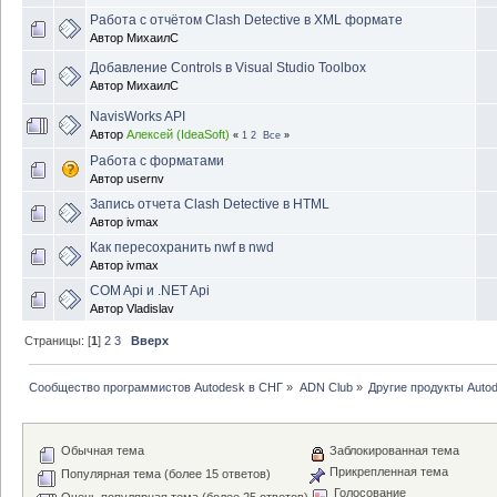
Работа с отчётом Clash Detective в XML формате
Автор
МихаилC
Добавление Controls в Visual Studio Toolbox
Автор
МихаилC
NavisWorks API
Автор
Алексей (IdeaSoft)
«
1
2
Все
»
Работа с форматами
Автор
usernv
Запись отчета Clash Detective в HTML
Автор
ivmax
Как пересохранить nwf в nwd
Автор
ivmax
COM Api и .NET Api
Автор
Vladislav
Страницы: [
1
]
2
3
Вверх
Сообщество программистов Autodesk в СНГ
»
ADN Club
»
Другие продукты Auto
Обычная тема
Заблокированная тема
Прикрепленная тема
Популярная тема (более 15 ответов)
Голосование
Очень популярная тема (более 25 ответов)