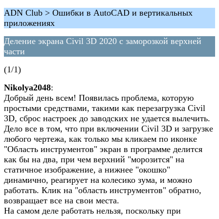
ADN Club > Ошибки в AutoCAD и вертикальных
приложениях
Деление экрана Civil 3D 2020 с заморозкой верхней
части
(1/1)
Nikolya2048
:
Добрый день всем! Появилась проблема, которую
простыми средствами, такими как перезагрузка Civil
3D, сброс настроек до заводских не удается вылечить.
Дело все в том, что при включении Civil 3D и загрузке
любого чертежа, как только мы кликаем по иконке
"Область инструментов" экран в программе делится
как бы на два, при чем верхний "морозится" на
статичное изображение, а нижнее "окошко"
динамично, реагирует на колесико зума, и можно
работать. Клик на "область инструментов" обратно,
возвращает все на свои места.
На самом деле работать нельзя, поскольку при