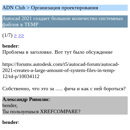
ADN Club > Организация проектирования
Autocad 2021 создает большое количество системных
файлов в TEMP
(1/7)
>
>>
bender
:
Проблема в заголовке. Вот тут было обсуждение
https://forums.autodesk.com/t5/autocad-forum/autocad-
2021-creates-a-large-amount-of-system-files-in-temp-
12/td-p/10034112
Собственно, что это за ..... фича и как с ней бороться?
Александр Ривилис
:
bender,
Ты пользуешься XREFCOMPARE?
bender
: