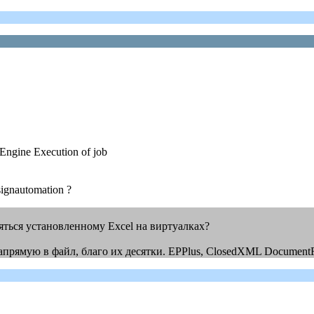
Engine Execution of job
ignautomation ?
зяться установленному Excel на виртуалках?
напрямую в файл, благо их десятки. EPPlus, ClosedXML Documen