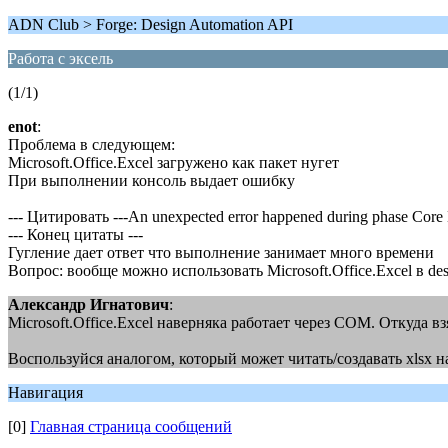
ADN Club > Forge: Design Automation API
Работа с эксель
(1/1)
enot
:
Проблема в следующем:
Microsoft.Office.Excel загружено как пакет нугет
При выполнении консоль выдает ошибку
--- Цитировать ---An unexpected error happened during phase Core 
--- Конец цитаты ---
Гугление дает ответ что выполнение занимает много времени
Вопрос: вообще можно использовать Microsoft.Office.Excel в des
Александр Игнатович
:
Microsoft.Office.Excel наверняка работает через COM. Откуда в
Воспользуйся аналогом, который может читать/создавать xlsx 
Навигация
[0]
Главная страница сообщений