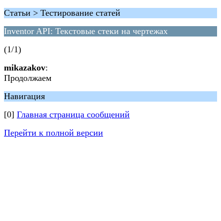
Статьи > Тестирование статей
Inventor API: Текстовые стеки на чертежах
(1/1)
mikazakov
:
Продолжаем
Навигация
[0]
Главная страница сообщений
Перейти к полной версии