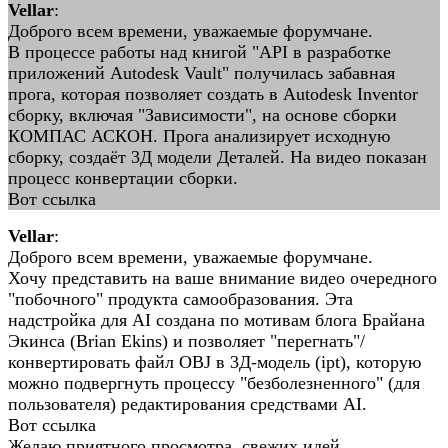
Vellar
:
Доброго всем времени, уважаемые форумчане.
В процессе работы над книгой "API в разработке
приложений Autodesk Vault" получилась забавная
прога, которая позволяет создать в Autodesk Inventor
сборку, включая "Зависимости", на основе сборки
КОМПАС АСКОН. Прога анализирует исходную
сборку, создаёт 3Д модели Деталей. На видео показан
процесс конвертации сборки.
Вот ссылка
Vellar
:
Доброго всем времени, уважаемые форумчане.
Хочу представить на ваше внимание видео очередного
"побочного" продукта самообразования. Эта
надстройка для AI создана по мотивам блога Брайана
Экинса (Brian Ekins) и позволяет "перегнать"/
конвертировать файл OBJ в 3Д-модель (ipt), которую
можно подвергнуть процессу "безболезненного" (для
пользователя) редактирования средствами AI.
Вот ссылка
Желаю приятного просмотра, свежих идей.