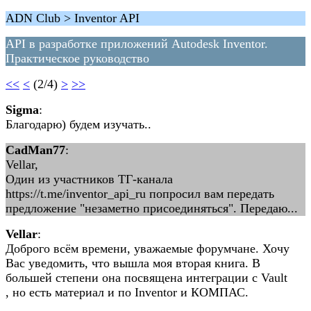
ADN Club > Inventor API
API в разработке приложений Autodesk Inventor.
Практическое руководство
<<
<
(2/4)
>
>>
Sigma
:
Благодарю) будем изучать..
CadMan77
:
Vellar,
Один из участников ТГ-канала
https://t.me/inventor_api_ru попросил вам передать
предложение "незаметно присоединяться". Передаю...
Vellar
:
Доброго всём времени, уважаемые форумчане. Хочу
Вас уведомить, что вышла моя вторая книга. В
большей степени она посвящена интеграции с Vault
, но есть материал и по Inventor и КОМПАС.