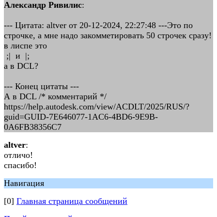
Александр Ривилис
:
--- Цитата: altver от 20-12-2024, 22:27:48 ---Это по
строчке, а мне надо закомметировать 50 строчек сразу!
в лиспе это
;| и |;
а в DCL?
--- Конец цитаты ---
А в DCL /* комментарий */
https://help.autodesk.com/view/ACDLT/2025/RUS/?
guid=GUID-7E646077-1AC6-4BD6-9E9B-
0A6FB38356C7
altver
:
отличо!
спасибо!
Навигация
[0]
Главная страница сообщений