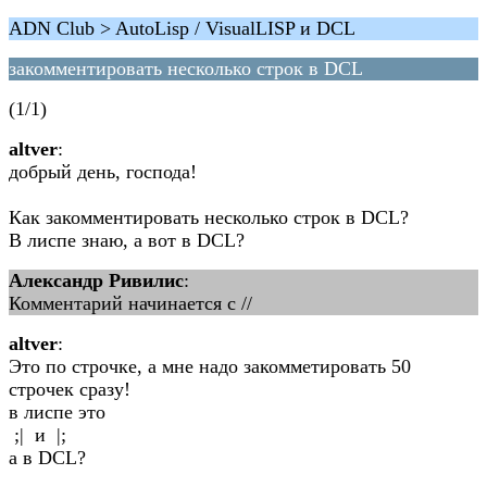
ADN Club > AutoLisp / VisualLISP и DCL
закомментировать несколько строк в DCL
(1/1)
altver
:
добрый день, господа!
Как закомментировать несколько строк в DCL?
В лиспе знаю, а вот в DCL?
Александр Ривилис
:
Комментарий начинается с //
altver
:
Это по строчке, а мне надо закомметировать 50
строчек сразу!
в лиспе это
;| и |;
а в DCL?