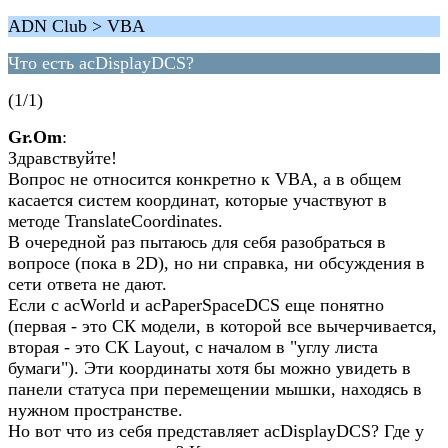
ADN Club > VBA
Что есть acDisplayDCS?
(1/1)
Gr.Om
:
Здравствуйте!
Вопрос не относится конкретно к VBA, а в общем
касается систем координат, которые участвуют в
методе TranslateCoordinates.
В очередной раз пытаюсь для себя разобраться в
вопросе (пока в 2D), но ни справка, ни обсуждения в
сети ответа не дают.
Если с acWorld и acPaperSpaceDCS еще понятно
(первая - это СК модели, в которой все вычерчивается,
вторая - это СК Layout, с началом в "углу листа
бумаги"). Эти координаты хотя бы можно увидеть в
панели статуса при перемещении мышки, находясь в
нужном пространстве.
Но вот что из себя представляет acDisplayDCS? Где у