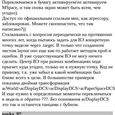
Переключаемся в бумагу активируем/не активируем
MSpace, и там снова экран может быть всем, чем
угодно).
Доступ по официальным ссылкам мне, как агрессору,
заблокирован. Можете скопипастить, что там
написано?))
Сталкиваюсь с вопросом периодически на протяжении
многих лет, когда пытаюсь задать для ВЭ конкретную
точку модели через .target. В только что созданном
чистом layout оно еще как-то работает методом проб и
ошибок. В уже существующем ВЭ не могу ничего
сделать. Центр ВЭ при разных комбинациях кода
прыгает куда угодно, только не в нужную точку. Код не
привожу, т.к. уже забыл в какой комбинации был
ближе всего к цели. В большинстве примеров
показана двойная трансформация
acWorld>acDisplayDCS>acDisplayDCS>acPaperSpaceDCS
И еще нужно в определенные моменты переключаться
в модель и обратно ???. Без понимания acDisplayDCS
это так и останется танцами с бубном.
pavka_97
: