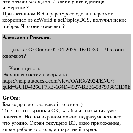
нее начало координат? Какие у нее единицы
измерения?
При активном ВЭ в paperSpace сделал пересчет
координат из acWorld в acDisplayDCS, получил некие
цифры. Что они означают?
Александр Ривилис
:
--- Цитата: Gr.Om от 02-04-2025, 16:10:39 ---Что они
означают?
--- Конец цитаты ---
Экранная система координат.
https://help.autodesk.com/view/OARX/2024/ENU/?
guid=GUID-426CF7FB-664D-4927-BB36-5879938C1D0E
Gr.Om
:
Благодарю хоть за какой-то ответ!)
То, что это экранная СК, как бы из названия уже
понятно. Но под экраном можно подразумевать все,
что угодно. Экран текущего ВЭ, окно приложения,
экран рабочего стола, аппаратный экран.