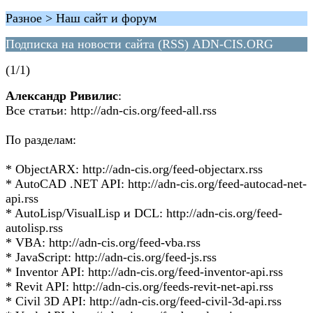
Разное > Наш сайт и форум
Подписка на новости сайта (RSS) ADN-CIS.ORG
(1/1)
Александр Ривилис
:
Все статьи: http://adn-cis.org/feed-all.rss
По разделам:
* ObjectARX: http://adn-cis.org/feed-objectarx.rss
* AutoCAD .NET API: http://adn-cis.org/feed-autocad-net-
api.rss
* AutoLisp/VisualLisp и DCL: http://adn-cis.org/feed-
autolisp.rss
* VBA: http://adn-cis.org/feed-vba.rss
* JavaScript: http://adn-cis.org/feed-js.rss
* Inventor API: http://adn-cis.org/feed-inventor-api.rss
* Revit API: http://adn-cis.org/feeds-revit-net-api.rss
* Civil 3D API: http://adn-cis.org/feed-civil-3d-api.rss