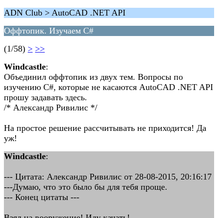
ADN Club > AutoCAD .NET API
Оффтопик. Изучаем C#
(1/58)
>
>>
Windcastle
:
Объединил оффтопик из двух тем. Вопросы по
изучению C#, которые не касаются AutoCAD .NET API
прошу задавать здесь.
/* Александр Ривилис */
На простое решение рассчитывать не приходится! Да
уж!
Windcastle
:
--- Цитата: Александр Ривилис от 28-08-2015, 20:16:17
---Думаю, что это было бы для тебя проще.
--- Конец цитаты ---
Взял на вооружение! Иду качать!