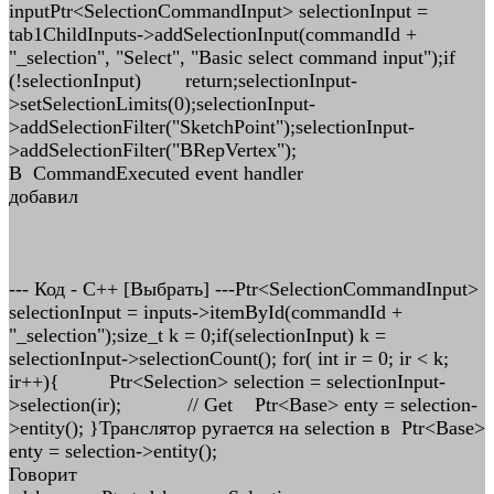
inputPtr<SelectionCommandInput> selectionInput =
tab1ChildInputs->addSelectionInput(commandId +
"_selection", "Select", "Basic select command input");if
(!selectionInput) return;selectionInput-
>setSelectionLimits(0);selectionInput-
>addSelectionFilter("SketchPoint");selectionInput-
>addSelectionFilter("BRepVertex");
В CommandExecuted event handler
добавил
--- Код - C++ [Выбрать] ---Ptr<SelectionCommandInput>
selectionInput = inputs->itemById(commandId +
"_selection");size_t k = 0;if(selectionInput) k =
selectionInput->selectionCount(); for( int ir = 0; ir < k;
ir++){ Ptr<Selection> selection = selectionInput-
>selection(ir); // Get Ptr<Base> enty = selection-
>entity(); }Транслятор ругается на selection в Ptr<Base>
enty = selection->entity();
Говорит