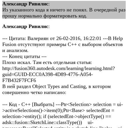
Александр Ривилис
:
Из указанного кода я ничего не понял. В очередной раз
прошу нормально форматировать код.
Александр Ривилис
:
--- Цитата: Валериян от 26-02-2016, 16:22:01 ---В Help
Fusion отсутствуют примеры С++ с выбором объектов
и анализом.
--- Конец цитаты ---
Плохо искал. Там есть отдельная статья:
http://fusion360.autodesk.com/learning/learning.html?
guid=GUID-ECC0A398-4D89-4776-A054-
F7B432F7FCF6
В ней раздел Object Types and Casting, в котором
совершенно четко написано:
--- Код - C++ [Выбрать] ---Ptr<Selection> selection = ui-
>activeSelections()->item(0);Ptr<Base> selectedEnt =
selection->entity(); if (selectedEnt->objectType() ==
adsk::fusion::SketchLine::classType()) ui-