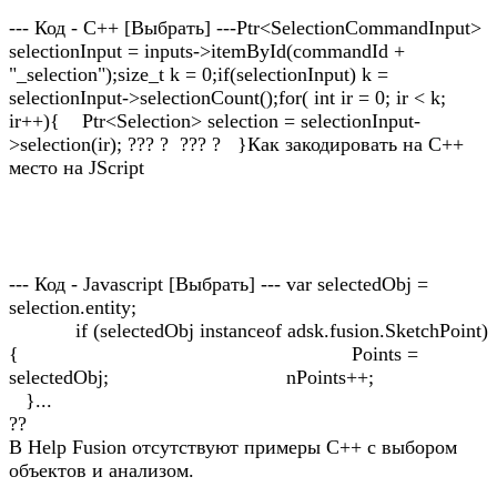
--- Код - C++ [Выбрать] ---Ptr<SelectionCommandInput>
selectionInput = inputs->itemById(commandId +
"_selection");size_t k = 0;if(selectionInput) k =
selectionInput->selectionCount();for( int ir = 0; ir < k;
ir++){ Ptr<Selection> selection = selectionInput-
>selection(ir); ??? ? ??? ? }Как закодировать на С++
место на JScript
--- Код - Javascript [Выбрать] --- var selectedObj =
selection.entity;
if (selectedObj instanceof adsk.fusion.SketchPoint)
{ Points =
selectedObj; nPoints++;
}...
??
В Help Fusion отсутствуют примеры С++ с выбором
объектов и анализом.