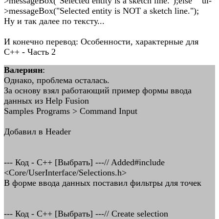
>messageBox("Selected entity is a sketch line.");else ui-
>messageBox("Selected entity is NOT a sketch line.");
Ну и так далее по тексту...
И конечно перевод: Особенности, характерные для
C++ - Часть 2
Валериян
:
Однако, проблема осталась.
За основу взял работающий пример формы ввода
данных из Help Fusion
Samples Programs > Command Input
Добавил в Header
--- Код - C++ [Выбрать] ---// Added#include
<Core/UserInterface/Selections.h>
В форме ввода данных поставил фильтры для точек
--- Код - C++ [Выбрать] ---// Create selection