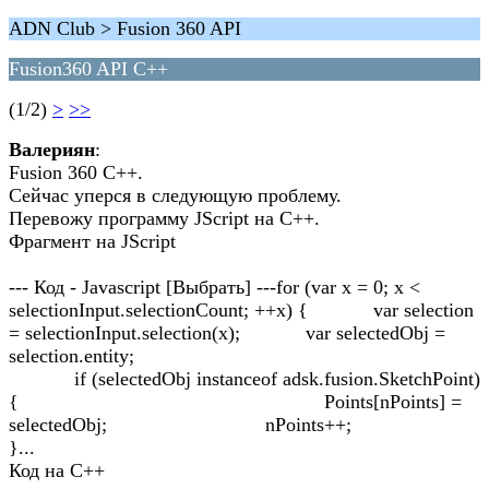
ADN Club > Fusion 360 API
Fusion360 API C++
(1/2)
>
>>
Валериян
:
Fusion 360 C++.
Сейчас уперся в следующую проблему.
Перевожу программу JScript на С++.
Фрагмент на JScript
--- Код - Javascript [Выбрать] ---for (var x = 0; x <
selectionInput.selectionCount; ++x) { var selection
= selectionInput.selection(x); var selectedObj =
selection.entity;
if (selectedObj instanceof adsk.fusion.SketchPoint)
{ Points[nPoints] =
selectedObj; nPoints++;
}...
Код на С++