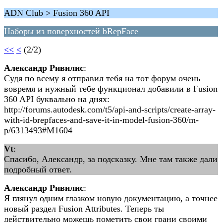
ADN Club > Fusion 360 API
Наборы из поверхностей bRepFace
<<
<
(2/2)
Александр Ривилис
:
Судя по всему я отправил тебя на тот форум очень
вовремя и нужный тебе функционал добавили в Fusion
360 API буквально на днях:
http://forums.autodesk.com/t5/api-and-scripts/create-array-
with-id-brepfaces-and-save-it-in-model-fusion-360/m-
p/6313493#M1604
Vt
:
Спасибо, Александр, за подсказку. Мне там также дали
подробный ответ.
Александр Ривилис
:
Я глянул одним глазком новую документацию, а точнее
новый раздел Fusion Attributes. Теперь ты
действительно можешь пометить свои грани своими