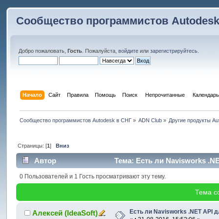
Сообщество программистов Autodesk
Добро пожаловать,
Гость
. Пожалуйста,
войдите
или
зарегистрируйтесь
.
Начало
Сайт
Правила
Помощь
Поиск
 Непрочитанные 
Календарь
Сообщество программистов Autodesk в СНГ
»
ADN Club
»
Другие продукты Au
Страницы: [
1
]
Вниз
Автор
Тема: Есть ли Navisworks .N
0 Пользователей и 1 Гость просматривают эту тему.
Тема с
Есть ли Navisworks .NET API 
Алексей (IdeaSoft)