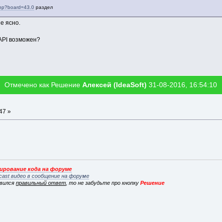
.php?board=43.0
раздел
не ясно.
API возможен?
Отмечено как Решение
Алексей (IdeaSoft)
31-08-2016, 16:54:10
47 »
рование кода на форуме
cast видео в сообщение на форуме
явился
правильный ответ
, то не забудьте про кнопку
Решение