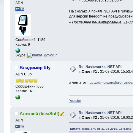
«
:
31-08-2016, 15:52:06 »
ADN
На сколько я понял .NET API в Navisw
для версии freedom не предусмотрен
«
Последнее редактирование: 31-08-
Сообщений: 1189
Карма: 9
Skype:
Re: Navisworks .NET API
Владимир Шу
«
Ответ #1 :
31-08-2016, 15:53:4
ADN Club
а чем этот
http://adn-cis.org/forum/in
Сообщений: 630
Карма: 161
Youtube
Re: Navisworks .NET API
Алексей (IdeaSoft)
«
Ответ #2 :
31-08-2016, 16:03:2
ADN
Цитата: Boxa.Shu от 31-08-2016, 15:53:49