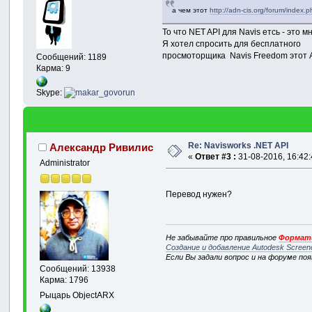
а чем этот
http://adn-cis.org/forum/index
То что NET API для Navis етсь - это м
Я хотел спросить для бесплатного
просмоторщика Navis Freedom этот 
Сообщений: 1189
Карма: 9
Skype:
Re: Navisworks .NET API
Александр Ривилис
«
Ответ #3 :
31-08-2016, 16:42:
Administrator
Перевод нужен?
Не забывайте про правильное
Формати
Создание и добавление Autodesk Screen
Если Вы задали вопрос и на форуме по
Сообщений: 13938
Карма: 1796
Рыцарь ObjectARX