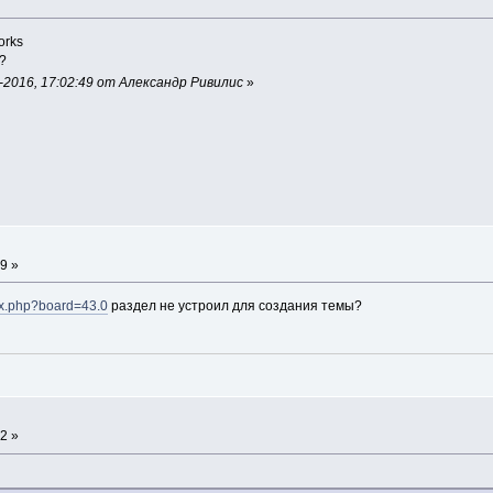
orks
?
2016, 17:02:49 от Александр Ривилис
»
9 »
dex.php?board=43.0
раздел не устроил для создания темы?
2 »