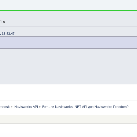
1 »
, 16:42:47
todesk
»
Navisworks API
»
Есть ли Navisworks .NET API для Navisworks Freedom?