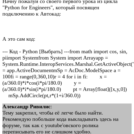
Начну пожалуй со своего первого урока из цикла
"Python for Engineers", который посвящен
подключению к Автокад:
А это сам код:
--- Код - Python [Выбрать] ---from math import cos, sin,
piimport Systemfrom System import Arrayapp =
System.Runtime.InteropServices.Marshal.GetActiveObject
= app.ActiveDocumentmSp = AcDoc.ModelSpace a =
100fi = range(0,360,10)r = 4 for i in fi: x =
(a/360.0)*i*cos(i*pi/180.0) y =
(a/360.0)*i*sin(i*pi/180.0) pt = Array[float]([x,y,0])
mSp.AddCircle(pt,r*(1+i/360.0))
Александр Ривилис
:
Тему закрепил, чтобы её легче было найти.
Рекомендую побольше кода выкладывать здесь на
форуме, так как с youtube'овского ролика
переписывать его не слишком удобно.