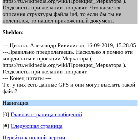
https://ru.wikipedia.org/wiki/Проекция_Меркатора ).
Геодезисты при желании поправят. Что касается
описания структуры файла in4, то если бы ты не
поленился, то нашел приложенный документ.
Sheldon
:
--- Цитата: Александр Ривилис от 16-09-2019, 15:28:05
---Правильно предполагаешь. Насколько я помню эти
координаты в проекции Меркатора (
https://ru.wikipedia.org/wiki/Проекция_Меркатора ).
Геодезисты при желании поправят.
--- Конец цитаты ---
Т.е. у них есть данные GPS и они могут выслать такой
файл?
Навигация
[0]
Главная страница сообщений
[#]
Следующая страница
Перейти к полной версии