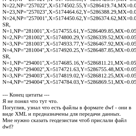
N=22,NP="257022",X=5174502.55,Y=5286419.74,MX=0.
N=23,NP="257023",X=5174464.62,Y=5286388.29,MX=0.
N=24,NP="257001",X=5174450.62,Y=5286374.62,MX=0.
SR,
N=1,NP="281001",X=5174755.61,Y=5286409.85,MX=0.0
N=2,NP="281002",X=5174800.29,Y=5286339.52,MX=0.0
N=3,NP="281003",X=5174933.77,Y=5286467.92,MX=0.0
N=4,NP="281004",X=5174920.25,Y=5286487.85,MX=0.0
SR,
N=1,NP="294001",X=5174685.16,Y=5286811.21,MX=0.0
N=2,NP="294002",X=5174721.63,Y=5286755.48,MX=0.0
N=3,NP="294003",X=5174819.02,Y=5286812.25,MX=0.0
N=4,NP="294004",X=5174784.03,Y=5286869.51,MX=0.0
--- Конец цитаты ---
Я не понял что тут что.
Погуглив, узнал что есть файлы в формате dwf - они в
виде XML и предназначены для передачи данных.
Мне нужно сказать геодезистам чтоб прислали файл
dwf?