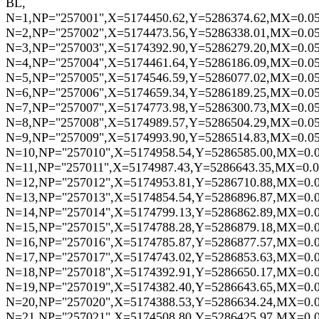
BL,
N=1,NP="257001",X=5174450.62,Y=5286374.62,MX=0.0
N=2,NP="257002",X=5174473.56,Y=5286338.01,MX=0.0
N=3,NP="257003",X=5174392.90,Y=5286279.20,MX=0.0
N=4,NP="257004",X=5174461.64,Y=5286186.09,MX=0.0
N=5,NP="257005",X=5174546.59,Y=5286077.02,MX=0.0
N=6,NP="257006",X=5174659.34,Y=5286189.25,MX=0.0
N=7,NP="257007",X=5174773.98,Y=5286300.73,MX=0.0
N=8,NP="257008",X=5174989.57,Y=5286504.29,MX=0.0
N=9,NP="257009",X=5174993.90,Y=5286514.83,MX=0.0
N=10,NP="257010",X=5174958.54,Y=5286585.00,MX=0.
N=11,NP="257011",X=5174987.43,Y=5286643.35,MX=0.
N=12,NP="257012",X=5174953.81,Y=5286710.88,MX=0.
N=13,NP="257013",X=5174854.54,Y=5286896.87,MX=0.
N=14,NP="257014",X=5174799.13,Y=5286862.89,MX=0.
N=15,NP="257015",X=5174788.28,Y=5286879.18,MX=0.
N=16,NP="257016",X=5174785.87,Y=5286877.57,MX=0.
N=17,NP="257017",X=5174743.02,Y=5286853.63,MX=0.
N=18,NP="257018",X=5174392.91,Y=5286650.17,MX=0.
N=19,NP="257019",X=5174382.40,Y=5286643.65,MX=0.
N=20,NP="257020",X=5174388.53,Y=5286634.24,MX=0.
N=21,NP="257021",X=5174508.80,Y=5286425.97,MX=0.