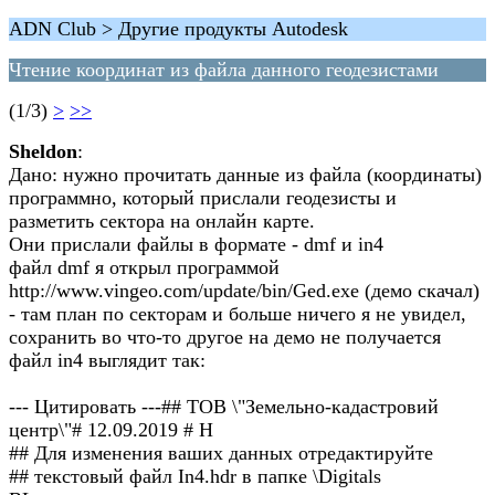
ADN Club > Другие продукты Autodesk
Чтение координат из файла данного геодезистами
(1/3)
>
>>
Sheldon
:
Дано: нужно прочитать данные из файла (координаты)
программно, который прислали геодезисты и
разметить сектора на онлайн карте.
Они прислали файлы в формате - dmf и in4
файл dmf я открыл программой
http://www.vingeo.com/update/bin/Ged.exe (демо скачал)
- там план по секторам и больше ничего я не увидел,
сохранить во что-то другое на демо не получается
файл in4 выглядит так:
--- Цитировать ---## ТОВ \"Земельно-кадастровий
центр\"# 12.09.2019 # Н
## Для изменения ваших данных отредактируйте
## текстовый файл In4.hdr в папке \Digitals