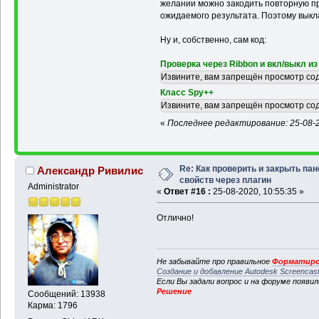
желании можно закодить повторную про
ожидаемого результата. Поэтому выкла
Ну и, собственно, сам код:
Проверка через Ribbon и вкл/выкл из
Извините, вам запрещён просмотр со
Класс Spy++
Извините, вам запрещён просмотр со
«
Последнее редактирование: 25-08-20
Re: Как проверить и закрыть па
Александр Ривилис
свойств через плагин
Administrator
«
Ответ #16 :
25-08-2020, 10:55:35 »
Отлично!
Не забывайте про правильное
Форматиро
Создание и добавление Autodesk Screencas
Если Вы задали вопрос и на форуме появи
Решение
Сообщений: 13938
Карма: 1796