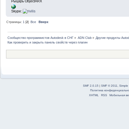
Рыцарь ObjectARX
Skype:
Страницы:
1
[
2
]
Все
Вверх
Сообщество программистов Autodesk в СНГ
»
ADN Club
»
Другие продукты Auto
Как проверить и закрыть панель свойств через плагин
SMF 2.0.15
|
SMF © 2011
,
Simple
Политика конфиденциальн
XHTML
RSS
Мобильная ве