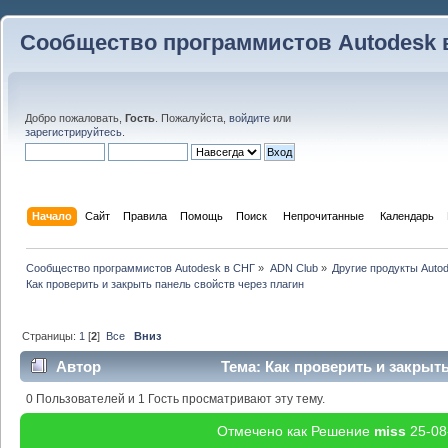
Сообщество программистов Autodesk 
Добро пожаловать,
Гость
. Пожалуйста,
войдите
или
зарегистрируйтесь
.
Начало
Сайт
Правила
Помощь
Поиск
 Непрочитанные 
Календарь
Сообщество программистов Autodesk в СНГ
»
ADN Club
»
Другие продукты Auto
Как проверить и закрыть панель свойств через плагин
Страницы:
1
[
2
]
Все
Вниз
Автор
Тема: Как проверить и закрыть
(Прочитано 63867 раз)
0 Пользователей и 1 Гость просматривают эту тему.
Отмечено как Решение
miss
25-08