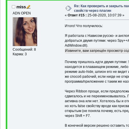
Re: Как проверить и закрыть па
miss
свойств через плагин
ADN OPEN
«
Ответ #15 :
25-08-2020, 10:07:39 »
Итого! Что получилось:
Я работала с Нависом русско- и англо
добраться двумя путями: через Spy++/u
AdWindow.dll).
Сообщений: 8
Извините, вам запрещён просмотр со
Карма: 3
Почему пришлось идти двумя путями: 
находится в плавающем режиме, либо з
режиме auto-hide, шпион его не видит
же способ рабочий, если нигде не отк
программа/приложение с таким же наз
Через Ribbon проще, если предположит
сдвигалось и не переименовывалось. 
активна она или нет. Хотелось бы и отк
но хоть false свойству вроде как присв
открытым (не поняла почему, есть пр
через Shift + F7.
В конечной версии решено оставить то