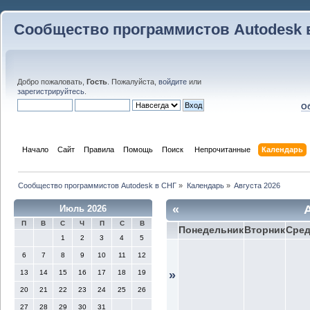
Сообщество программистов Autodesk 
Добро пожаловать,
Гость
. Пожалуйста,
войдите
или
зарегистрируйтесь
.
Об
Начало
Сайт
Правила
Помощь
Поиск
 Непрочитанные 
Календарь
Сообщество программистов Autodesk в СНГ
»
Календарь
»
Августа 2026
«
Июль 2026
П
В
С
Ч
П
С
В
Понедельник
Вторник
Сре
1
2
3
4
5
6
7
8
9
10
11
12
13
14
15
16
17
18
19
»
20
21
22
23
24
25
26
27
28
29
30
31