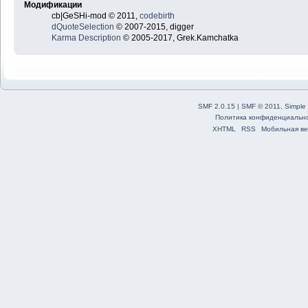
Модификации
cb|GeSHi-mod © 2011,
codebirth
dQuoteSelection
© 2007-2015, digger
Karma Description
© 2005-2017, Grek.Kamchatka
SMF 2.0.15
|
SMF © 2011
,
Simple
Политика конфиденциальн
XHTML
RSS
Мобильная ве