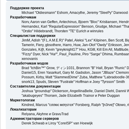
Поддержке проекта
Michael "Oldiesmann" Eshom, Amacythe, Jeremy "SleePy" Darwood и
Разработчикам
Norv, Aaron van Geffen, Antechinus, Bjoern "Bloc" Kristiansen, Hend
Hernandez, Karl "RegularExpression" Benson, Grudge, Michael "Than
"Orstio" Hildebrandt, Thorsten "TE" Eurich и winrules
Специалистам поддержки
JimM, Adish "(F.L.A.M.E.R)" Patel, Aleksi "Lex" Kilpinen, Ben Scott,
Tamerin, Fiery, gbsothere, Harro, Huw, Jan-Olof "Owdy" Eriksson, Jer
Gonzales, K@, Kevin "greyknight17" Hou, KGIII, Kill Em All, Mattitude,
"Fizzy" Dyer, Nick "Ha²", Paul_Pauline, Piro "Sarge" Dhima, Rumbaa
xenovanis
Разработчикам модов
Brad "IchBin™" Grow, ディン1031, Brannon "B" Hall, Bryan "Runic" De
Daniel15, Eren Yasarkurt, Gary M. Gadsdon, Jason "JBlaze" Clemons,
Possum, Kirby, Matt "SlammedDime" Zuba, Matthew "Labradoodle-360"
snork13, Spuds, Steven "Fustrate" Hoffman и Joey "Tyrsson" Smith
Составителям документации
Joshua "groundup" Dickerson, AngellinaBelle, Daniel Diehl, Dannii 
"akabugeyes" Thorsen, Jade Elizabeth Trainor и Peter Duggan
Маркетологам
Kindred, Marcus "cσσкιє мσηѕтєя" Forsberg, Ralph "[n3rve]" Otowo, 
Локализаторам
Relyana, Akyhne и GravuTrad
Администраторам серверов
Derek Schwab и Liroy "CoreISP" van Hoewijk