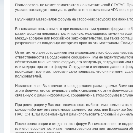
Пользователь не может самостоятельно изменить свой СТАТУС. При
указано как следует поступать действительным членам ADN после р
Публикация материалов форума на сторонних ресурсах возможна тол
Вы соглашаетесь с тем, что при использовании данного форума не
разжигающими ненависть, религиозную, межнациональную или ещё
Международное или Российское законодательство. Вы также соглаш
разрешения от владельца авторских прав на эти материалы. Спам, 
Отметим, что для сотрудников или владельцев этого форума невозм
ответственности за содержание сообщений. Мы не гарантируем точ
обязательно мнение этого форума, его владельца, сотрудников или
или модератора этого форума. Сотрудники и владелец данного фору
происходит вручную, поэтому нужно понимать, что они не могут уд
пользователей.
Исключительно Вы отвечаете за содержание размещаемых Вами сооб
этого форума, его сотрудников, любых связанных с этим форумом с
связанную с Вами информацию, собранную на этом форуме) в случа
При регистрации у Вас есть возможность выбрать имя пользователя
какому-либо другому лицу, кроме администратора, для Вашей же бе
НАСТОЯТЕЛЬНО рекомендуем Вам использовать сложный и уникальный
После регистрации и входа на этот форум Вы сможете внести подр
или его персонал посчитают недостоверной или противоречащей об