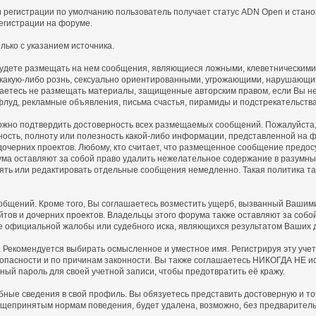
 регистрации по умолчанию пользователь получает статус ADN Open и стано
егистрации на форуме.
ько с указанием источника.
 будете размещать на нем сообщения, являющиеся ложными, клеветническими
 какую-либо рознь, сексуально ориентированными, угрожающими, нарушающ
аетесь не размещать материалы, защищенные авторским правом, если Вы не 
флуд, рекламные объявления, письма счастья, пирамиды и подстрекательств
ожно подтвердить достоверность всех размещаемых сообщений. Пожалуйста, п
ность, полноту или полезность какой-либо информации, представленной н
 дочерних проектов. Любому, кто считает, что размещенное сообщение пред
ма оставляют за собой право удалить нежелательное содержание в разумные 
алять или редактировать отдельные сообщения немедленно. Такая политика 
щений. Кроме того, Вы соглашаетесь возместить ущерб, вызванный Вашими 
айтов и дочерних проектов. Владельцы этого форума также оставляют за соб
е официальной жалобы или судебного иска, являющихся результатом Ваших 
. Рекомендуется выбирать осмысленное и уместное имя. Регистрируя эту уче
зопасности и по причинам законности. Вы также соглашаетесь НИКОГДА НЕ ис
 пароль для своей учетной записи, чтобы предотвратить её кражу.
обные сведения в свой профиль. Вы обязуетесь представить достоверную и
щепринятым нормам поведения, будет удалена, возможно, без предваритель