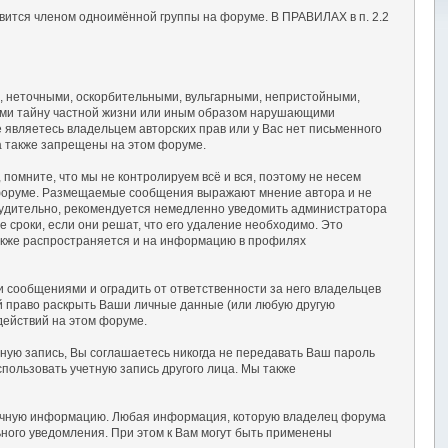
вится членом одноимённой группы на форуме. В ПРАВИЛАХ в п. 2.2
, неточными, оскорбительными, вульгарными, непристойными,
ими тайну частной жизни или иным образом нарушающими
являетесь владельцем авторских прав или у Вас нет письменного
а также запрещены на этом форуме.
омните, что мы не контролируем всё и вся, поэтому не несем
а форуме. Размещаемые сообщения выражают мнение автора и не
осудительно, рекомендуется немедленно уведомить администратора
сроки, если они решат, что его удаление необходимо. Это
также распространяется и на информацию в профилях
сообщениями и оградить от ответственности за него владельцев
ой право раскрыть Ваши личные данные (или любую другую
действий на этом форуме.
тную запись, Вы соглашаетесь никогда не передавать Ваш пароль
пользовать учетную запись другого лица. Мы также
 точную информацию. Любая информация, которую владелец форума
ного уведомления. При этом к Вам могут быть применены