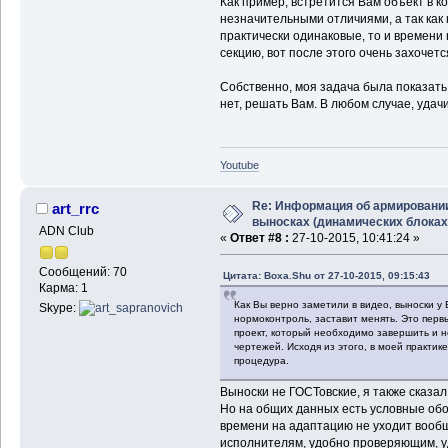
Как пример, встретится Вам объект в к
незначительными отличиями, а так как 
практически одинаковые, то и времени 
секцию, вот после этого очень захочетс
Собственно, моя задача была показать В
нет, решать Вам. В любом случае, удачи
Youtube
Re: Информация об армировани
art_rrc
выносках (динамических блоках
ADN Club
«
Ответ #8 :
27-10-2015, 10:41:24 »
Сообщений: 70
Цитата: Boxa.Shu от 27-10-2015, 09:15:43
Карма: 1
Как Вы верно заметили в видео, выноски у
Skype:
нормоконтроль, заставит менять. Это первы
проект, который необходимо завершить и 
чертежей. Исходя из этого, в моей практи
процедура.
Выноски не ГОСТовские, я также сказал
Но на общих данных есть условные обо
времени на адаптацию не уходит вообще
исполнителям, удобно проверяющим, у