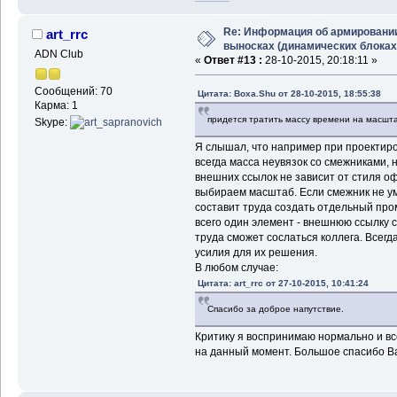
Re: Информация об армировани
art_rrc
выносках (динамических блоках
ADN Club
«
Ответ #13 :
28-10-2015, 20:18:11 »
Сообщений: 70
Цитата: Boxa.Shu от 28-10-2015, 18:55:38
Карма: 1
придется тратить массу времени на масшт
Skype:
Я слышал, что например при проектиро
всегда масса неувязок со смежниками,
внешних ссылок не зависит от стиля о
выбираем масштаб. Если смежник не ум
составит труда создать отдельный пр
всего один элемент - внешнюю ссылку 
труда сможет сослаться коллега. Всегда
усилия для их решения.
В любом случае:
Цитата: art_rrc от 27-10-2015, 10:41:24
Спасибо за доброе напутствие.
Критику я воспринимаю нормально и вс
на данный момент. Большое спасибо Ва