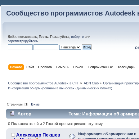
Сообщество программистов Autodesk 
Добро пожаловать,
Гость
. Пожалуйста,
войдите
или
зарегистрируйтесь
.
Об
Начало
Сайт
Правила
Помощь
Поиск
 Непрочитанные 
Календарь
Сообщество программистов Autodesk в СНГ
»
ADN Club
»
Организация проекти
Информация об армировании в выносках (динамических блоках)
Страницы: [
1
]
Вниз
Автор
Тема: Информация об армиров
блоках) (Прочитано 31188 раз)
0 Пользователей и 2 Гостей просматривают эту тему.
Информация об армировании в
Александр Пекшев
выносках (динамических блоках