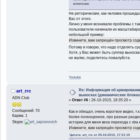
screencast.
Не риторические, как человек прошедш
Вас от этого.
Лично у меня возникали проблемы с так
пользователи начинали их масштабирова
небольшой пример:
Извините, вам запрещён просмотр сод
Потому и говорю, что надо отделять с
Хотя, у Вас может быть суппер выноск
не жалко, поделитесь пожалуйста.
Youtube
Re: Информация об армировани
art_rrc
выносках (динамических блоках
ADN Club
«
Ответ #6 :
26-10-2015, 18:35:20 »
Сообщений: 70
Как и обещал, очень короткое видео, т
Карма: 1
более полноценное, про разные раздел
Skype:
истории для меня веха перехода с vba н
Извините, вам запрещён просмотр сод
Цитата: art_rrc от 25-10-2015, 17:21:15