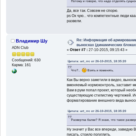
Потому и говорю, что надо отделять сущно
Да, все так. Совсем не спорю.
ps Ох чую... что компетентные люди ка
развели.
Re: Информация об армировани
Владимир Шу
выносках (динамических блоках
ADN Club
«
Ответ #7 :
27-10-2015, 09:15:43 »
Сообщений: 630
Цитата: art_rrc от 26-10-2015, 18:35:20
Карма: 161
Что?..
Взять и поменять.
Как Вы верно заметили в видео, выноск
вменяемый нормоконтроль, заставит мен
Вам в руки попал проект, который нео
существующую стилистику чертежей. Исх
форматирование внешнего вида выносо
Цитата: art_rrc от 26-10-2015, 18:35:20
Развертка балки? Я знаю, что такое развер
Ну значит у Вас все впереди, завидую 
писать, стоило погуглить.