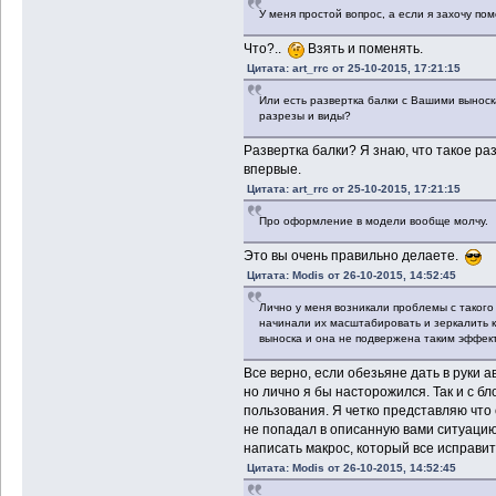
У меня простой вопрос, а если я захочу п
Что?..
Взять и поменять.
Цитата: art_rrc от 25-10-2015, 17:21:15
Или есть развертка балки с Вашими выноск
разрезы и виды?
Развертка балки? Я знаю, что такое ра
впервые.
Цитата: art_rrc от 25-10-2015, 17:21:15
Про оформление в модели вообще молчу.
Это вы очень правильно делаете.
Цитата: Modis от 26-10-2015, 14:52:45
Лично у меня возникали проблемы с такого
начинали их масштабировать и зеркалить ка
выноска и она не подвержена таким эффект
Все верно, если обезьяне дать в руки а
но лично я бы насторожился. Так и с б
пользования. Я четко представляю что 
не попадал в описанную вами ситуацию
написать макрос, который все исправи
Цитата: Modis от 26-10-2015, 14:52:45