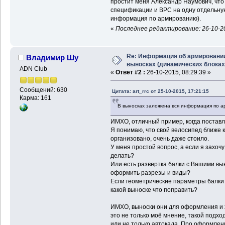
простит меня Александр Наумович, что
спецификации и ВРС на одну отдельную
информация по армированию).
«
Последнее редактирование: 26-10-20
Re: Информация об армировани
Владимир Шу
выносках (динамических блоках
ADN Club
«
Ответ #2 :
26-10-2015, 08:29:39 »
Сообщений: 630
Цитата: art_rrc от 25-10-2015, 17:21:15
Карма: 161
В выносках заложена вся информация по 
ИМХО, отличный пример, когда поставле
Я понимаю, что свой велосипед ближе к 
организовано, очень даже стоило.
У меня простой вопрос, а если я захоч
делать?
Или есть развертка балки с Вашими вын
оформить разрезы и виды?
Если геометрические параметры балки 
какой выноске что поправить?
ИМХО, выноски они для оформления и х
это не только моё мнение, такой подхо
или не только автокада. Про оформлен