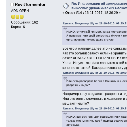
Re: Информация об армировани
RevitTormentor
выносках (динамических блоках
ADN OPEN
«
Ответ #14 :
16-11-2017, 18:36:29 »
Сообщений: 162
Цитата: Владимир Шу от 26-10-2015, 08:29:3
Карма: 6
ИМХО, отличный пример, когда поставлено 
Я понимаю, что свой велосипед ближе к тел
организовано, очень даже стоило.
Всё что я напишу далее это не сарказм
Как это организовано? если не хранит
базе? XDATA? XRECORD? NOD? Из всег
Xdata. И пусть эта data хранится в той 
конечно штатной. Как организовано у д
Цитата: Владимир Шу от 26-10-2015, 08:29:3
Или есть развертка балки с Вашими выноск
разрезы и виды?
Например хочу создавать разрезы и ви
Или это опять сложность в хранении и
мешают чем то?
Цитата: Владимир Шу от 26-10-2015, 08:29:3
ИМХО, выноски они для оформления и хран
только моё мнение, такой подход реализова
автокада.