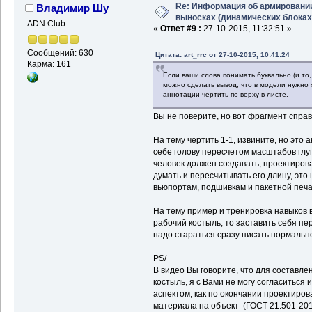
Re: Информация об армировани
Владимир Шу
выносках (динамических блоках
ADN Club
«
Ответ #9 :
27-10-2015, 11:32:51 »
Сообщений: 630
Цитата: art_rrc от 27-10-2015, 10:41:24
Карма: 161
Если ваши слова понимать буквально (и то
можно сделать вывод, что в модели нужно 
аннотации чертить по верху в листе.
Вы не поверите, но вот фрагмент справ
На тему чертить 1-1, извините, но это 
себе голову пересчетом масштабов глуп
человек должен создавать, проектирова
думать и пересчитывать его длину, это
вьюпортам, подшивкам и пакетной печа
На тему пример и тренировка навыков в
рабочий костыль, то заставить себя пе
надо стараться сразу писать нормальн
PS/
В видео Вы говорите, что для составл
костыль, я с Вами не могу согласиться 
аспектом, как по окончании проектиро
материала на объект (ГОСТ 21.501-2011