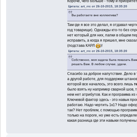
Короче, чего больше - тому и приоритет
Цитата: art_rrc от 26-10-2015, 18:35:20
Вы работаете вне коллектива?
Там где я все это делал, я отдавал чер
год товарищи). Однажды кто-то без спр
нет который для них, папки в общем пе
исправить, а когда я пришел, мне сказ
(подстава КАРЛ
)!
Цитата: art_rrc от 26-10-2015, 18:35:20
Собственно, моя задача была показать Вам 
решать Вам. В любом случае, удачи.
Спасибо за доброе напутствие. Дело в 
а другой работе, для поддержки штанов
которой все началось, это всего лишь
т
было взять ну например сварной шов, 
нем нет атрибутов. Как и программа из
Ключевой фактор здесь - это навык про
работаю. Надо чертить 1к1? Надо офор
так? Нет проблем, с помощью программ
только на пороге, но уже есть определе
какая разница где эти навыки получены