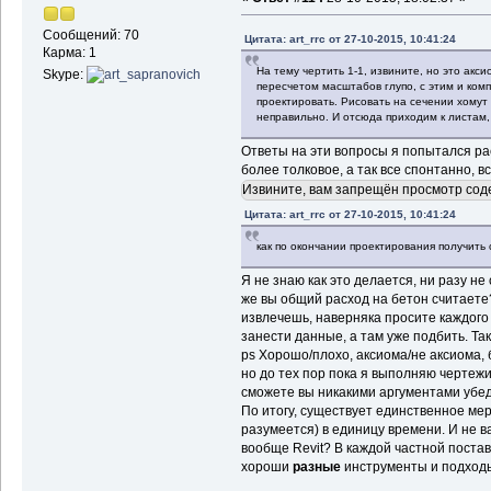
Сообщений: 70
Цитата: art_rrc от 27-10-2015, 10:41:24
Карма: 1
На тему чертить 1-1, извините, но это акс
Skype:
пересчетом масштабов глупо, с этим и комп
проектировать. Рисовать на сечении хомут 
неправильно. И отсюда приходим к листам,
Ответы на эти вопросы я попытался рас
более толковое, а так все спонтанно, в
Извините, вам запрещён просмотр сод
Цитата: art_rrc от 27-10-2015, 10:41:24
как по окончании проектирования получить
Я не знаю как это делается, ни разу не 
же вы общий расход на бетон считаете?
извлечешь, наверняка просите каждого
занести данные, а там уже подбить. Та
ps Хорошо/плохо, аксиома/не аксиома,
но до тех пор пока я выполняю чертежи 
сможете вы никакими аргументами убед
По итогу, существует единственное мер
разумеется) в единицу времени. И не в
вообще Revit? В каждой частной поста
хороши
разные
инструменты и подход