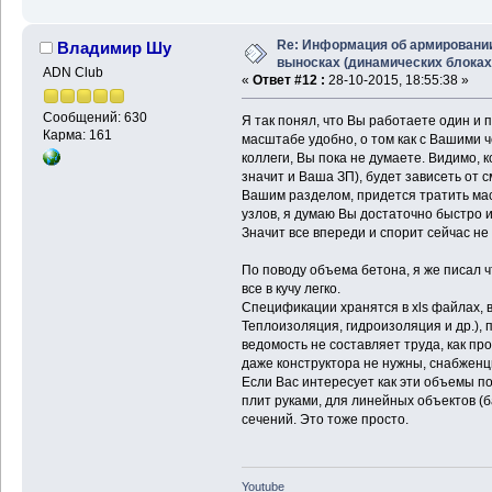
Re: Информация об армировани
Владимир Шу
выносках (динамических блоках
ADN Club
«
Ответ #12 :
28-10-2015, 18:55:38 »
Сообщений: 630
Я так понял, что Вы работаете один и 
Карма: 161
масштабе удобно, о том как с Вашими 
коллеги, Вы пока не думаете. Видимо, к
значит и Ваша ЗП), будет зависеть от 
Вашим разделом, придется тратить ма
узлов, я думаю Вы достаточно быстро
Значит все впереди и спорит сейчас не 
По поводу объема бетона, я же писал 
все в кучу легко.
Спецификации хранятся в xls файлах, в
Теплоизоляция, гидроизоляция и др.), 
ведомость не составляет труда, как про
даже конструктора не нужны, снабженц
Если Вас интересует как эти объемы п
плит руками, для линейных объектов (б
сечений. Это тоже просто.
Youtube