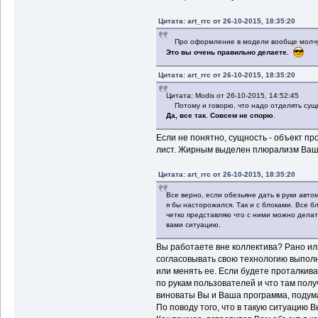
Цитата: art_rrc от 26-10-2015, 18:35:20
Про оформление в модели вообще молчу
Это вы очень правильно делаете.
Цитата: art_rrc от 26-10-2015, 18:35:20
Цитата: Modis от 26-10-2015, 14:52:45
Потому и говорю, что надо отделять сущ
Да, все так. Совсем не спорю
.
Если не понятно, сущность - объект 
лист. Жирным выделен плюрализм Ваши
Цитата: art_rrc от 26-10-2015, 18:35:20
Все верно, если обезьяне дать в руки автом
я бы насторожился. Так и с блоками. Все б
четко представляю что с ними можно делать
вами ситуацию.
Вы работаете вне коллектива? Рано ил
согласовывать свою технологию выполне
или менять ее. Если будете проталкива
по рукам пользователей и что там получ
виноваты Вы и Ваша программа, подума
По поводу того, что в такую ситуацию В