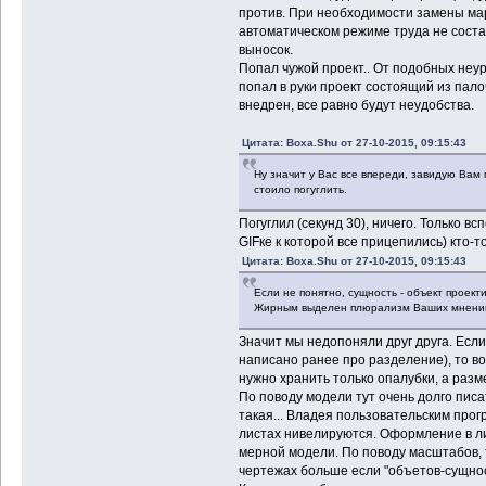
против. При необходимости замены марк
автоматическом режиме труда не состав
выносок.
Попал чужой проект.. От подобных неур
попал в руки проект состоящий из пало
внедрен, все равно будут неудобства.
Цитата: Boxa.Shu от 27-10-2015, 09:15:43
Ну значит у Вас все впереди, завидую Вам 
стоило погуглить.
Погуглил (секунд 30), ничего. Только в
GIFке к которой все прицепились) кто-т
Цитата: Boxa.Shu от 27-10-2015, 09:15:43
Если не понятно, сущность - объект проек
Жирным выделен плюрализм Ваших мнений.
Значит мы недопоняли друг друга. Если
написано ранее про разделение), то в
нужно хранить только опалубки, а разм
По поводу модели тут очень долго писа
такая... Владея пользовательским про
листах нивелируются. Оформление в ли
мерной модели. По поводу масштабов, ту
чертежах больше если "объетов-сущности