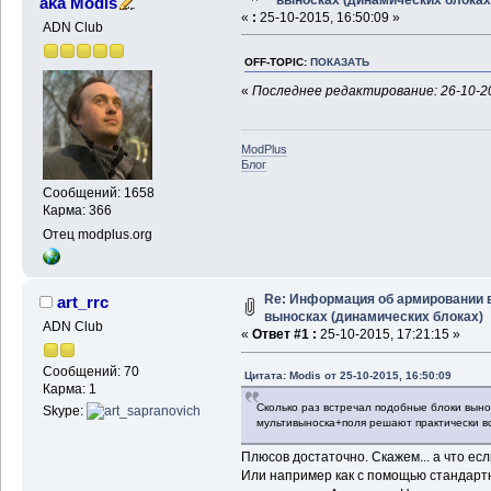
aka Modis
«
:
25-10-2015, 16:50:09 »
ADN Club
OFF-TOPIC:
ПОКАЗАТЬ
«
Последнее редактирование: 26-10-20
ModPlus
Блог
Сообщений: 1658
Карма: 366
Отец modplus.org
Re: Информация об армировании 
art_rrc
выносках (динамических блоках)
ADN Club
«
Ответ #1 :
25-10-2015, 17:21:15 »
Сообщений: 70
Цитата: Modis от 25-10-2015, 16:50:09
Карма: 1
Сколько раз встречал подобные блоки выно
Skype:
мультивыноска+поля решают практически в
Плюсов достаточно. Скажем... а что ес
Или например как с помощью стандартны