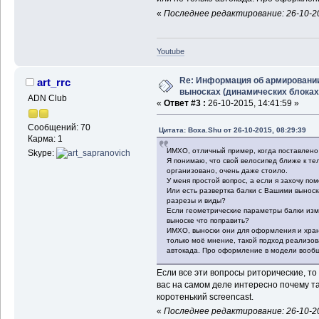
«
Последнее редактирование: 26-10-20
Youtube
Re: Информация об армировани
art_rrc
выносках (динамических блоках
ADN Club
«
Ответ #3 :
26-10-2015, 14:41:59 »
Сообщений: 70
Цитата: Boxa.Shu от 26-10-2015, 08:29:39
Карма: 1
ИМХО, отличный пример, когда поставлено 
Skype:
Я понимаю, что свой велосипед ближе к тел
организовано, очень даже стоило.
У меня простой вопрос, а если я захочу п
Или есть развертка балки с Вашими выноск
разрезы и виды?
Если геометрические параметры балки изм
выноске что поправить?
ИМХО, выноски они для оформления и хран
только моё мнение, такой подход реализова
автокада. Про оформление в модели вообщ
Если все эти вопросы риторические, то
вас на самом деле интересно почему так
коротенький screencast.
«
Последнее редактирование: 26-10-20