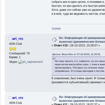
собрать все в одно целое, я понимаю и
быстро, но как сделать это быстро рабо
Хотя, даже это сейчас уже не удовлетв
и в web, туда же ведомость листов, эта
Youtube
Re: Информация об армировани
art_rrc
выносках (динамических блоках
ADN Club
«
Ответ #10 :
28-10-2015, 10:28:07 »
Сообщений: 70
Цитата: Boxa.Shu от 27-10-2015, 11:32:51
Карма: 1
На тему чертить 1-1, извините, но это акс
Skype:
пересчетом масштабов глупо, с этим и комп
проектировать. Рисовать на сечении хомут 
неправильно. И отсюда приходим к листам,
К сожалению, был очень занят. И тольк
(разумеется субъективный) скринкаст 
Re: Информация об армировани
art_rrc
выносках (динамических блоках
ADN Club
«
Ответ #11 :
28-10-2015, 18:02:37 »