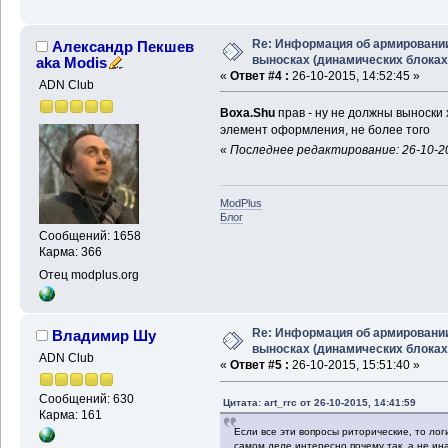
Re: Информация об армировани
Александр Пекшев
выносках (динамических блоках
aka Modis
«
Ответ #4 :
26-10-2015, 14:52:45 »
ADN Club
Boxa.Shu
прав - ну не должны выноски
элемент оформления, не более того
«
Последнее редактирование: 26-10-20
ModPlus
Блог
Сообщений: 1658
Карма: 366
Отец modplus.org
Re: Информация об армировани
Владимир Шу
выносках (динамических блоках
ADN Club
«
Ответ #5 :
26-10-2015, 15:51:40 »
Сообщений: 630
Цитата: art_rrc от 26-10-2015, 14:41:59
Карма: 161
Если все эти вопросы риторические, то лог
самом деле интересно почему так, а не ина