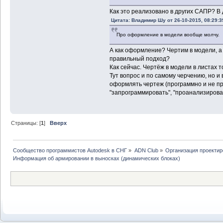
Как это реализовано в других САПР? В дву
Цитата: Владимир Шу от 26-10-2015, 08:29:3
Про оформление в модели вообще молчу.
А как оформление? Чертим в модели, а
правильный подход?
Как сейчас. Чертёж в модели в листах 
Тут вопрос и по самому черчению, но и
оформлять чертеж (программно и не п
"запрограммировать", "проанализироват
Страницы: [
1
]
Вверх
Сообщество программистов Autodesk в СНГ
»
ADN Club
»
Организация проекти
Информация об армировании в выносках (динамических блоках)