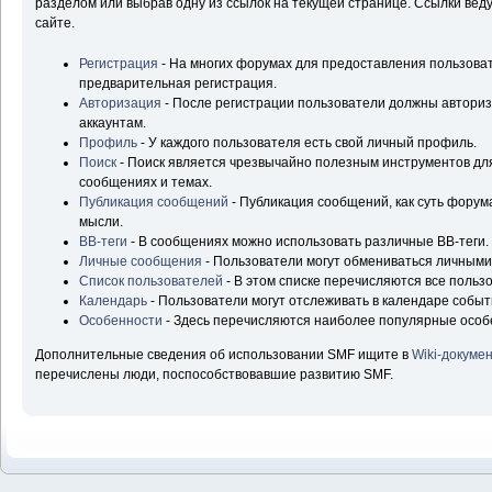
разделом или выбрав одну из ссылок на текущей странице. Ссылки ве
сайте.
Регистрация
- На многих форумах для предоставления пользова
предварительная регистрация.
Авторизация
- После регистрации пользователи должны авторизо
аккаунтам.
Профиль
- У каждого пользователя есть свой личный профиль.
Поиск
- Поиск является чрезвычайно полезным инструментов д
сообщениях и темах.
Публикация сообщений
- Публикация сообщений, как суть форум
мысли.
BB-теги
- В сообщениях можно использовать различные BB-теги.
Личные сообщения
- Пользователи могут обмениваться личным
Список пользователей
- В этом списке перечисляются все польз
Календарь
- Пользователи могут отслеживать в календаре событ
Особенности
- Здесь перечисляются наиболее популярные особ
Дополнительные сведения об использовании SMF ищите в
Wiki-докуме
перечислены люди, поспособствовавшие развитию SMF.