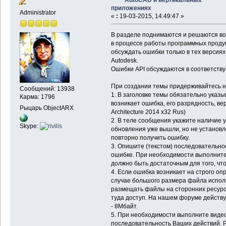
приложениях
Administrator
«
:
19-03-2015, 14:49:47 »
В разделе поднимаются и решаются во
в процессе работы программных продук
обсуждать ошибки только в тех версия
Autodesk.
Ошибки API обсуждаются в соответств
При создании темы придерживайтесь н
Сообщений: 13938
1. В заголовке темы обязательно указы
Карма: 1796
возникает ошибка, его разрядность, в
Рыцарь ObjectARX
Architecture 2014 x32 Rus)
2. В теле сообщения укажите наличие 
Skype:
обновления уже вышли, но не установл
повторно получить ошибку.
3. Опишите (текстом) последовательно
ошибке. При необходимости выполните
должно быть достаточным для того, что
4. Если ошибка возникает на строго о
случае большого размера файла испол
размещать файлы на сторонних ресурс
туда доступ. На нашем форуме действ
- 8Мбайт.
5. При необходимости выполните видео
последовательность Ваших действий. 