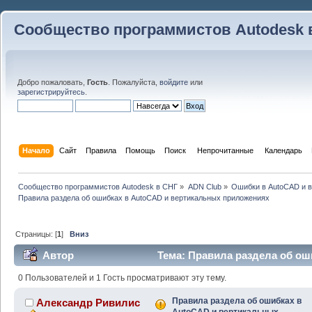
Сообщество программистов Autodesk 
Добро пожаловать,
Гость
. Пожалуйста,
войдите
или
зарегистрируйтесь
.
Начало
Сайт
Правила
Помощь
Поиск
 Непрочитанные 
Календарь
Сообщество программистов Autodesk в СНГ
»
ADN Club
»
Ошибки в AutoCAD и 
Правила раздела об ошибках в AutoCAD и вертикальных приложениях
Страницы: [
1
]
Вниз
Автор
Тема: Правила раздела об ош
приложениях (Прочитано 44517 раз)
0 Пользователей и 1 Гость просматривают эту тему.
Правила раздела об ошибках в
Александр Ривилис
AutoCAD и вертикальных