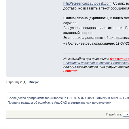
http://screencast.autodesk.com
. Ссылку н
достаточно вставить в текст сообщения
Снимки экрана (скриншоты) и видео мо
случаев.
В случае игнорирования этих правил В
заданный вопрос.
Эти правила дополняют общие правила
«
Последнее редактирование: 11-07-20
Не забывайте про правильное
Форматиро
Создание и добавление Autodesk Screencas
Если Вы задали вопрос и на форуме появи
Решение
Страницы: [
1
]
Вверх
Сообщество программистов Autodesk в СНГ
»
ADN Club
»
Ошибки в AutoCAD и 
Правила раздела об ошибках в AutoCAD и вертикальных приложениях
Перейти в: