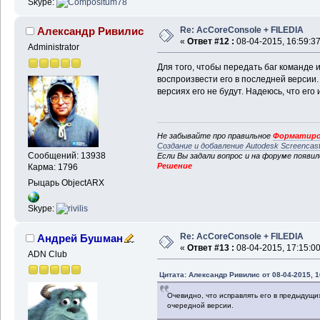
Skype:
Re: AcCoreConsole + FILEDIA
Александр Ривилис
«
Ответ #12 :
08-04-2015, 16:59:37
Administrator
Для того, чтобы передать баг команде
воспроизвести его в последней версии.
версиях его не будут. Надеюсь, что его
Не забывайте про правильное
Форматиро
Создание и добавление Autodesk Screencas
Сообщений: 13938
Если Вы задали вопрос и на форуме появи
Решение
Карма: 1796
Рыцарь ObjectARX
Skype:
Re: AcCoreConsole + FILEDIA
Андрей Бушман
«
Ответ #13 :
08-04-2015, 17:15:00
ADN Club
Цитата: Александр Ривилис от 08-04-2015, 1
Очевидно, что исправлять его в предыдущих
очередной версии.