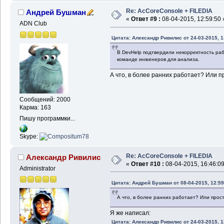
Re: AcCoreConsole + FILEDIA
Андрей Бушман
«
Ответ #9 :
08-04-2015, 12:59:50 
ADN Club
Цитата: Александр Ривилис от 24-03-2015, 1
В DevHelp подтвердили некорректность раб
команде инженеров для анализа.
А что, в более ранних работает? Или 
Сообщений: 2000
Карма: 163
Пишу программки...
Skype:
Re: AcCoreConsole + FILEDIA
Александр Ривилис
«
Ответ #10 :
08-04-2015, 16:46:09
Administrator
Цитата: Андрей Бушман от 08-04-2015, 12:59
А что, в более ранних работает? Или прос
Я же написал:
Цитата: Александр Ривилис от 24-03-2015, 1