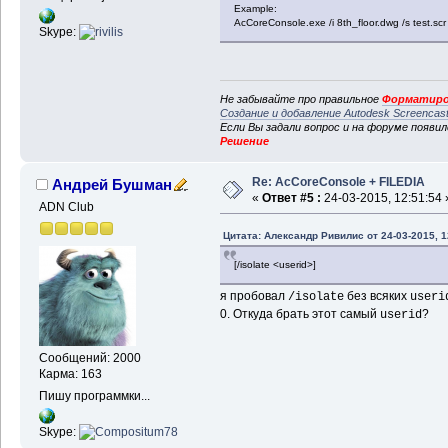
Example:
AcCoreConsole.exe /i 8th_floor.dwg /s test.scr
Skype:
Не забывайте про правильное
Форматиро
Создание и добавление Autodesk Screencas
Если Вы задали вопрос и на форуме появи
Решение
Re: AcCoreConsole + FILEDIA
Андрей Бушман
«
Ответ #5 :
24-03-2015, 12:51:54 
ADN Club
Цитата: Александр Ривилис от 24-03-2015, 1
[/isolate <userid>]
я пробовал
без всяких
/isolate
useri
0. Откуда брать этот самый
?
userid
Сообщений: 2000
Карма: 163
Пишу программки...
Skype: