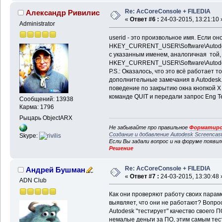
Re: AcCoreConsole + FILEDIA
Александр Ривилис
«
Ответ #6 :
24-03-2015, 13:21:10 
Administrator
userid - это произвольное имя. Если оно
HKEY_CURRENT_USER\Software\Autodes
с указанным именем, аналогичная той, 
HKEY_CURRENT_USER\Software\Autode
P.S.: Оказалось, что это всё работает 
дополнительные замечания в Autodesk.
поведение по закрытию окна кнопкой 
команде QUIT и передали запрос Eng T
Сообщений: 13938
Карма: 1796
Рыцарь ObjectARX
Не забывайте про правильное
Форматиро
Создание и добавление Autodesk Screencas
Skype:
Если Вы задали вопрос и на форуме появи
Решение
Re: AcCoreConsole + FILEDIA
Андрей Бушман
«
Ответ #7 :
24-03-2015, 13:30:48 
ADN Club
Как они проверяют работу своих параме
выявляет, что они не работают? Вопрос
Autodesk "тестирует" качество своего 
немалые деньги за ПО, этим самым тес