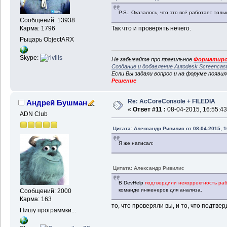
P.S.: Оказалось, что это всё работает толь
Сообщений: 13938
Так что и проверять нечего.
Карма: 1796
Рыцарь ObjectARX
Skype:
Не забывайте про правильное
Форматиро
Создание и добавление Autodesk Screencas
Если Вы задали вопрос и на форуме появи
Решение
Re: AcCoreConsole + FILEDIA
Андрей Бушман
«
Ответ #11 :
08-04-2015, 16:55:43
ADN Club
Цитата: Александр Ривилис от 08-04-2015, 1
Я же написал:
Цитата: Александр Ривилис
В DevHelp
подтвердили некорректность раб
команде инженеров для анализа.
Сообщений: 2000
Карма: 163
то, что проверяли вы, и то, что подтве
Пишу программки...