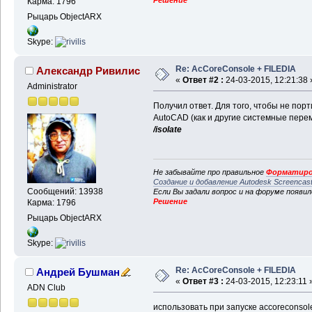
Карма: 1796
Рыцарь ObjectARX
Skype:
Re: AcCoreConsole + FILEDIA
Александр Ривилис
«
Ответ #2 :
24-03-2015, 12:21:38 
Administrator
Получил ответ. Для того, чтобы не пор
AutoCAD (как и другие системные пере
/isolate
Не забывайте про правильное
Форматиро
Создание и добавление Autodesk Screencas
Сообщений: 13938
Если Вы задали вопрос и на форуме появи
Решение
Карма: 1796
Рыцарь ObjectARX
Skype:
Re: AcCoreConsole + FILEDIA
Андрей Бушман
«
Ответ #3 :
24-03-2015, 12:23:11 
ADN Club
использовать при запуске accoreconsol