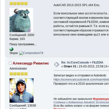
AutoCAD 2013-2015 SP1 x64 Enu.
Если консольное окно
accoreconsole.
соответствующей кнопки в верхнем пра
системной переменной FILEDIA, изменё
работы, остаётся равным 0. Т.е. если 
соответствующим образом отражается н
консольное окно командами
или
quit
e
Сообщений: 2000
Карма: 163
Пишу программки...
Skype:
Re: AcCoreConsole + FILEDIA
Александр Ривилис
«
Ответ #1 :
23-03-2015, 23:58:14 
Administrator
Записал видео и отправил в Autodesk:
https://screencast.autodesk.com/main/d
Проверил что и в 2016 аналогичная сит
Не забывайте про правильное
Форматиро
Создание и добавление Autodesk Screencas
Сообщений: 13938
Если Вы задали вопрос и на форуме появи
Решение