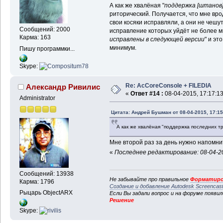
А как же хвалёная "
поддержка [штанов]
риторический. Получается, что мне вро
свои косяки исправляли, а они не чеш
Сообщений: 2000
исправление которых уйдёт не более м
Карма: 163
исправлены в следующей версии
" и эт
минимум.
Пишу программки...
Skype:
Re: AcCoreConsole + FILEDIA
Александр Ривилис
«
Ответ #14 :
08-04-2015, 17:17:13
Administrator
Цитата: Андрей Бушман от 08-04-2015, 17:15
А как же хвалёная "поддержка последних т
Мне второй раз за день нужно напомн
«
Последнее редактирование: 08-04-20
Сообщений: 13938
Не забывайте про правильное
Форматиро
Карма: 1796
Создание и добавление Autodesk Screencas
Рыцарь ObjectARX
Если Вы задали вопрос и на форуме появи
Решение
Skype: