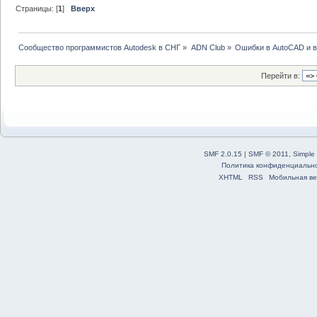
Страницы: [
1
]
Вверх
Сообщество программистов Autodesk в СНГ
»
ADN Club
»
Ошибки в AutoCAD и 
Перейти в:
SMF 2.0.15
|
SMF © 2011
,
Simple
Политика конфиденциальн
XHTML
RSS
Мобильная ве