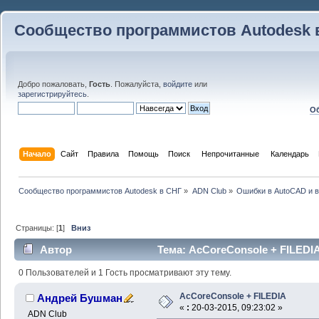
Сообщество программистов Autodesk 
Добро пожаловать,
Гость
. Пожалуйста,
войдите
или
зарегистрируйтесь
.
Об
Начало
Сайт
Правила
Помощь
Поиск
 Непрочитанные 
Календарь
Сообщество программистов Autodesk в СНГ
»
ADN Club
»
Ошибки в AutoCAD и 
Страницы: [
1
]
Вниз
Автор
Тема: AcCoreConsole + FILEDIA
0 Пользователей и 1 Гость просматривают эту тему.
AcCoreConsole + FILEDIA
Андрей Бушман
«
:
20-03-2015, 09:23:02 »
ADN Club