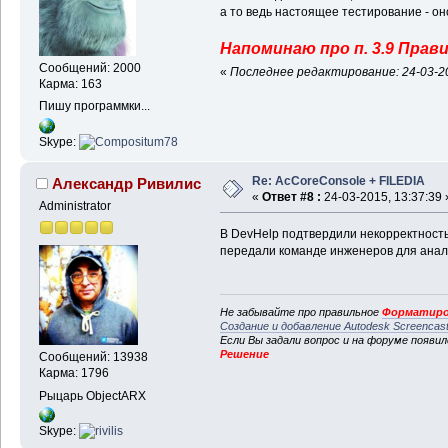
а то ведь настоящее тестирование - оно
Напоминаю про п. 3.9 Правил
Сообщений: 2000
«
Последнее редактирование: 24-03-20
Карма: 163
Пишу программки...
Skype:
Re: AcCoreConsole + FILEDIA
Александр Ривилис
«
Ответ #8 :
24-03-2015, 13:37:39 
Administrator
В DevHelp подтвердили некорректность 
передали команде инженеров для анал
Не забывайте про правильное
Форматиро
Создание и добавление Autodesk Screencas
Если Вы задали вопрос и на форуме появи
Решение
Сообщений: 13938
Карма: 1796
Рыцарь ObjectARX
Skype: