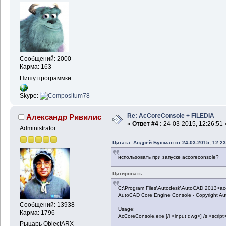
Сообщений: 2000
Карма: 163
Пишу программки...
Skype:
Re: AcCoreConsole + FILEDIA
Александр Ривилис
«
Ответ #4 :
24-03-2015, 12:26:51 
Administrator
Цитата: Андрей Бушман от 24-03-2015, 12:23
использовать при запуске accoreconsole?
Цитировать
C:\Program Files\Autodesk\AutoCAD 2013>acc
AutoCAD Core Engine Console - Copyright Au
Сообщений: 13938
Usage:
Карма: 1796
AcCoreConsole.exe [/i <input dwg>] /s <script>
Рыцарь ObjectARX