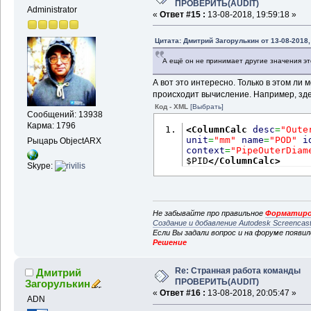
ПРОВЕРИТЬ(AUDIT)
Administrator
«
Ответ #15 :
13-08-2018, 19:59:18 »
Цитата: Дмитрий Загорулькин от 13-08-2018,
А ещё он не принимает другие значения эт
А вот это интересно. Только в этом ли 
происходит вычисление. Например, зде
Код - XML
[Выбрать]
Сообщений: 13938
Карма: 1796
<ColumnCalc
desc
=
"Oute
unit
=
"mm"
name
=
"POD"
i
Рыцарь ObjectARX
context
=
"PipeOuterDiam
$PID
</ColumnCalc
>
Skype:
Не забывайте про правильное
Форматиро
Создание и добавление Autodesk Screencas
Если Вы задали вопрос и на форуме появи
Решение
Re: Странная работа команды
Дмитрий
ПРОВЕРИТЬ(AUDIT)
Загорулькин
«
Ответ #16 :
13-08-2018, 20:05:47 »
ADN