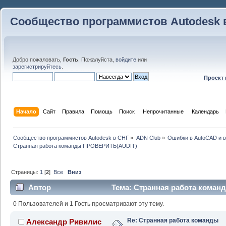
Сообщество программистов Autodesk 
Добро пожаловать,
Гость
. Пожалуйста,
войдите
или
зарегистрируйтесь
.
Проект
Начало
Сайт
Правила
Помощь
Поиск
 Непрочитанные 
Календарь
Сообщество программистов Autodesk в СНГ
»
ADN Club
»
Ошибки в AutoCAD и 
Странная работа команды ПРОВЕРИТЬ(AUDIT)
Страницы:
1
[
2
]
Все
Вниз
Автор
Тема: Странная работа кома
61774 раз)
0 Пользователей и 1 Гость просматривают эту тему.
Re: Странная работа команды
Александр Ривилис