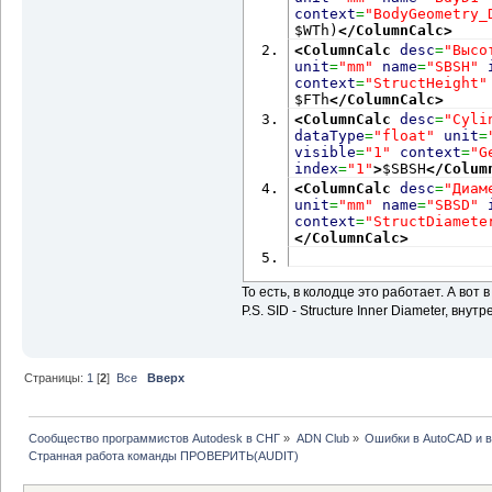
context
=
"BodyGeometry_
$WTh)
</ColumnCalc
>
<ColumnCalc
desc
=
"Высо
unit
=
"mm"
name
=
"SBSH"
context
=
"StructHeight"
$FTh
</ColumnCalc
>
<ColumnCalc
desc
=
"Cyli
dataType
=
"float"
unit
=
visible
=
"1"
context
=
"G
index
=
"1"
>
$SBSH
</Colum
<ColumnCalc
desc
=
"Диам
unit
=
"mm"
name
=
"SBSD"
context
=
"StructDiamete
</ColumnCalc
>
То есть, в колодце это работает. А вот в 
P.S. SID - Structure Inner Diameter, вн
Страницы:
1
[
2
]
Все
Вверх
Сообщество программистов Autodesk в СНГ
»
ADN Club
»
Ошибки в AutoCAD и 
Странная работа команды ПРОВЕРИТЬ(AUDIT)