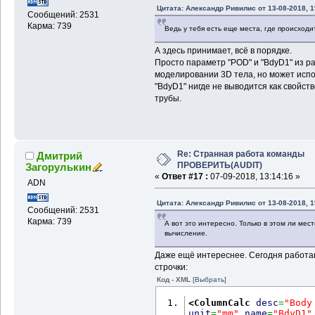
Цитата: Александр Ривилис от 13-08-2018, 1
Сообщений: 2531
Карма: 739
Ведь у тебя есть еще места, где происход
А здесь принимает, всё в порядке.
Просто параметр "POD" и "BdyD1" из ра
моделировании 3D тела, но может испо
"BdyD1" нигде не выводится как свойст
трубы.
Re: Странная работа команды
Дмитрий
ПРОВЕРИТЬ(AUDIT)
Загорулькин
«
Ответ #17 :
07-09-2018, 13:14:16 »
ADN
Цитата: Александр Ривилис от 13-08-2018, 1
Сообщений: 2531
Карма: 739
А вот это интересно. Только в этом ли мес
вычисление.
Даже ещё интереснее. Сегодня работаю
строчки:
Код - XML
[Выбрать]
<ColumnCalc
desc
=
"Body
unit
=
"mm"
name
=
"BdyD1"