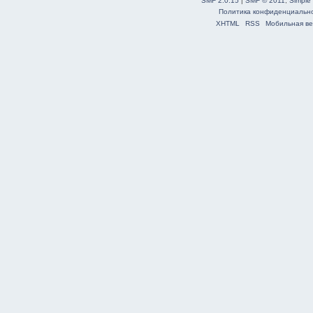
SMF 2.0.15
|
SMF © 2011
,
Simple
Политика конфиденциальн
XHTML
RSS
Мобильная ве