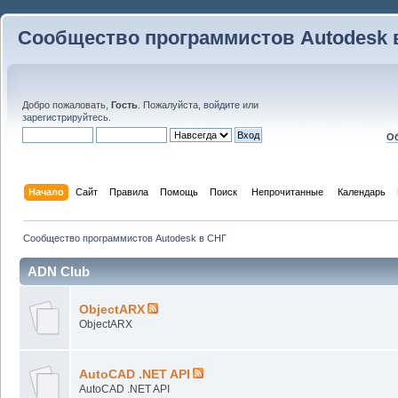
Сообщество программистов Autodesk 
Добро пожаловать,
Гость
. Пожалуйста,
войдите
или
зарегистрируйтесь
.
Об
Начало
Сайт
Правила
Помощь
Поиск
 Непрочитанные 
Календарь
Сообщество программистов Autodesk в СНГ
ADN Club
ObjectARX
ObjectARX
AutoCAD .NET API
AutoCAD .NET API