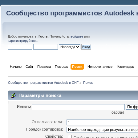
Сообщество программистов Autodesk 
Добро пожаловать,
Гость
. Пожалуйста,
войдите
или
зарегистрируйтесь
.
Начало
Сайт
Правила
Помощь
Поиск
 Непрочитанные 
Календарь
Сообщество программистов Autodesk в СНГ
»
Поиск
Параметры поиска
Искать:
сериал
От пользователя:
Порядок сортировки:
Свойства:
Отображать результаты в виде соо