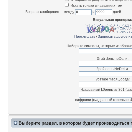
Искать только в названиях тем
Возраст сообщения:
между
и
дней
Визуальная проверка
Прослушать
/
Запросить другое и
Наберите символы, которые изображе
3тий deнь neDeли:
2рой dень NeDeLи:
vos'moi meсяц goдa:
кbaдpatный k0peнь из 361 (ци
cифраmи (кvaдраtный коpenь из 4
Выберите раздел, в котором будет производиться 