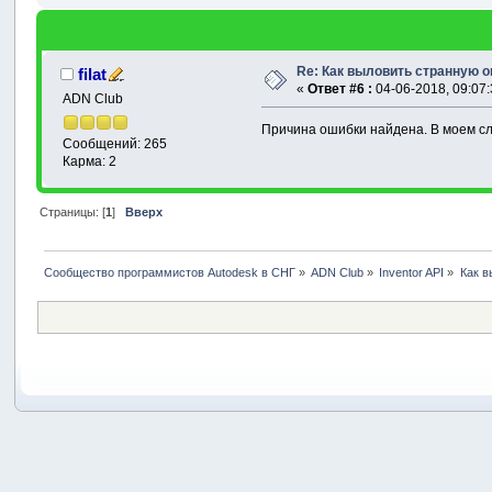
Re: Как выловить странную о
filat
«
Ответ #6 :
04-06-2018, 09:07:
ADN Club
Причина ошибки найдена. В моем с
Сообщений: 265
Карма: 2
Страницы: [
1
]
Вверх
Сообщество программистов Autodesk в СНГ
»
ADN Club
»
Inventor API
»
Как в