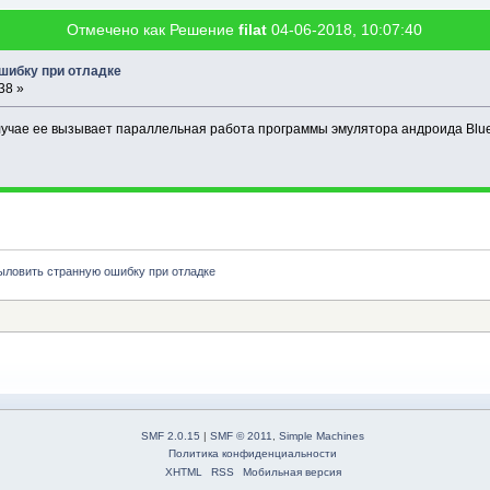
Отмечено как Решение
filat
04-06-2018, 10:07:40
шибку при отладке
38 »
лучае ее вызывает параллельная работа программы эмулятора андроида Blue
ыловить странную ошибку при отладке
SMF 2.0.15
|
SMF © 2011
,
Simple Machines
Политика конфиденциальности
XHTML
RSS
Мобильная версия