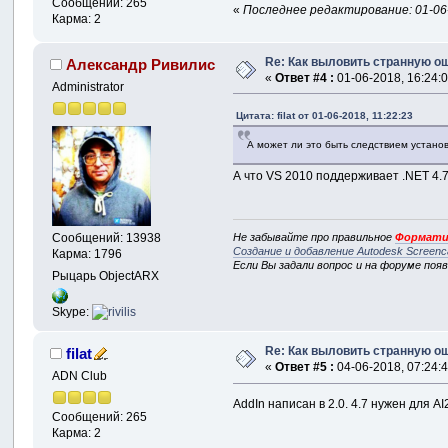
Сообщений: 265
«
Последнее редактирование: 01-06-2
Карма: 2
Re: Как выловить странную о
Александр Ривилис
«
Ответ #4 :
01-06-2018, 16:24:0
Administrator
Цитата: filat от 01-06-2018, 11:22:23
А может ли это быть следствием установ
А что VS 2010 поддерживает .NET 4.7
Не забывайте про правильное
Формати
Сообщений: 13938
Создание и добавление Autodesk Screenc
Карма: 1796
Если Вы задали вопрос и на форуме поя
Рыцарь ObjectARX
Skype:
Re: Как выловить странную о
filat
«
Ответ #5 :
04-06-2018, 07:24:4
ADN Club
AddIn написан в 2.0. 4.7 нужен для A
Сообщений: 265
Карма: 2