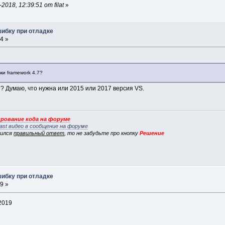
018, 12:39:51 от filat
»
шибку при отладке
4 »
ки framework 4.7?
? Думаю, что нужна или 2015 или 2017 версия VS.
рование кода на форуме
ast видео в сообщение на форуме
вился
правильный ответ
, то не забудьте про кнопку
Решение
шибку при отладке
9 »
I2019