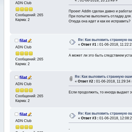
«
:
01-06-2018, 10:13:49 »
ADN Club
Проект AddIn сделан давно и работал
Сообщений: 265
При попытке выполнить отладку для 
Карма: 2
Откуда она идет и как ее исправить?
Re: Как выловить странную о
filat
«
Ответ #1 :
01-06-2018, 11:22:2
ADN Club
А может ли это быть следствием уста
Сообщений: 265
Карма: 2
Re: Как выловить странную оши
filat
«
Ответ #2 :
01-06-2018, 11:29:34 
ADN Club
Если продолжить, то иногда выдает э
Сообщений: 265
Карма: 2
Re: Как выловить странную о
filat
«
Ответ #3 :
01-06-2018, 12:08:2
ADN Club
-