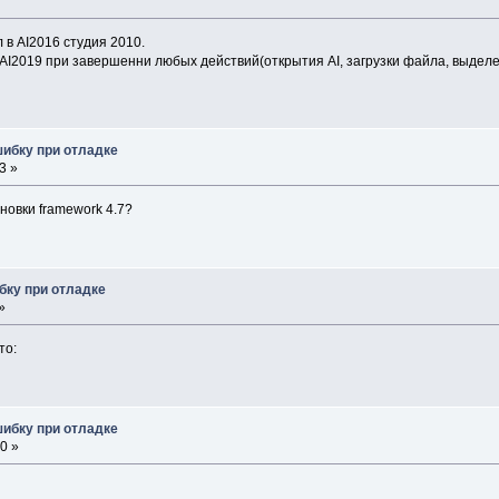
 в AI2016 студия 2010.
AI2019 при завершенни любых действий(открытия AI, загрузки файла, выделен
шибку при отладке
3 »
новки framework 4.7?
бку при отладке
»
то:
шибку при отладке
0 »