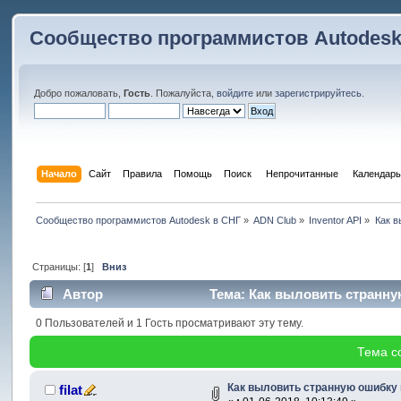
Сообщество программистов Autodesk
Добро пожаловать,
Гость
. Пожалуйста,
войдите
или
зарегистрируйтесь
.
Начало
Сайт
Правила
Помощь
Поиск
 Непрочитанные 
Календарь
Сообщество программистов Autodesk в СНГ
»
ADN Club
»
Inventor API
»
Как в
Страницы: [
1
]
Вниз
Автор
Тема: Как выловить странну
0 Пользователей и 1 Гость просматривают эту тему.
Тема с
Как выловить странную ошибку 
filat