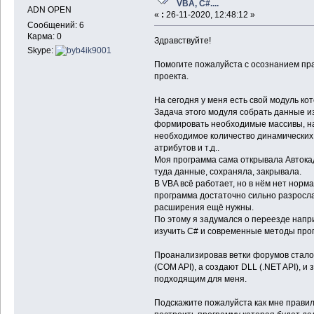
VBA, C#....
ADN OPEN
«
:
26-11-2020, 12:48:12 »
Сообщений: 6
Карма: 0
Здравствуйте!
Skype:
Помогите пожалуйста с осознанием пр
проекта.
На сегодня у меня есть свой модуль ко
Задача этого модуля собрать данные из
формировать необходимые массивы, на
необходимое количество динамических
атрибутов и т.д..
Моя программа сама открывала Автока
туда данные, сохраняла, закрывала.
В VBA всё работает, но в нём нет норм
программа достаточно сильно разросла
расширения ещё нужны.
По этому я задумался о переезде напри
изучить C# и современные методы про
Проанализировав ветки форумов стало 
(COM API), а создают DLL (.NET API), и
подходящим для меня.
Подскажите пожалуйста как мне правиль