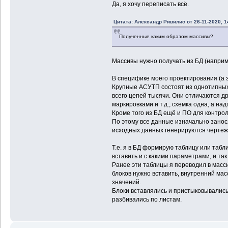
Да, я хочу переписать всё.
Цитата: Александр Ривилис от 26-11-2020, 1
Полученные каким образом массивы?
Массивы нужно получать из БД (напри
В специфике моего проектирования (а э
Крупные АСУТП состоят из однотипных 
всего цепей тысячи. Они отличаются др
маркировками и т.д., схемка одна, а на
Кроме того из БД ещё и ПО для контро
По этому все данные изначально занос
исходных данных генерируются чертежи
Т.е. я в БД формирую таблицу или табл
вставить и с какими параметрами, и так
Ранее эти таблицы я переводил в масси
блоков нужно вставить, внутренний мас
значений.
Блоки вставлялись и пристыковывались
разбивались по листам.