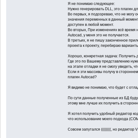
Я не понимаю следующее:
Нужно генерировать DLL, это плагин дл
Во первых, я подозреваю, что не могу 
значения переменных в данный момент.
доступен в любой момент.
Во вторых, При изменениях всё время 
Autocad, у меня это не получается.
В третьих, я не пишу законченное прило
проекта к проекту, перебираю вариант
Хорошо, конкретная задача: Получить 
Где это по Вашему представлению нужн
на этапе отладки я не смогу увидеть, чт
Если я эти массивы получу в стороннем
плагин Autocad?
Я видимо не понимаю, что будет с отла
По сути данные полученные из БД будут
этому мне лучше их получить в сторон
Я хотел получить удобный редактор кода
что использование моего подхода (COM 
Совсем запутался ((((((((, но редактор