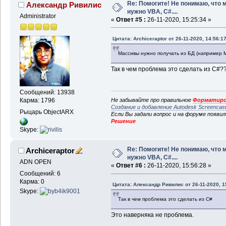
Re: Помогите! Не понимаю, что 
Александр Ривилис
нужно VBA, C#....
Administrator
«
Ответ #5 :
26-11-2020, 15:25:34 »
Цитата: Archiceraptor от 26-11-2020, 14:56:1
Массивы нужно получать из БД (например 
Так в чем проблема это сделать из C#?
Сообщений: 13938
Не забывайте про правильное
Форматиро
Карма: 1796
Создание и добавление Autodesk Screencas
Рыцарь ObjectARX
Если Вы задали вопрос и на форуме появи
Решение
Skype:
Re: Помогите! Не понимаю, что 
Archiceraptor
нужно VBA, C#....
ADN OPEN
«
Ответ #6 :
26-11-2020, 15:56:28 »
Сообщений: 6
Карма: 0
Цитата: Александр Ривилис от 26-11-2020, 1
Skype:
Так в чем проблема это сделать из C#
Это наверняка не проблема.