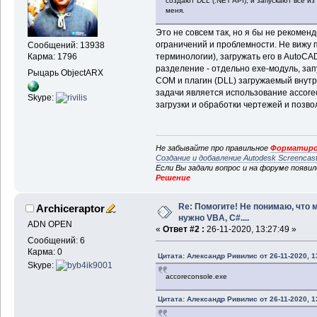
создают DLL (.NET API), и запускают всё и
меня.
Это не совсем так, но я бы не рекомен
ограничений и проблемности. Не вижу 
Сообщений: 13938
терминологии), загружать его в AutoC
Карма: 1796
разделение - отдельно exe-модуль, з
Рыцарь ObjectARX
COM и плагин (DLL) загружаемый внутр
задачи является использование accore
Skype:
загрузки и обработки чертежей и позво
Не забывайте про правильное
Форматиро
Создание и добавление Autodesk Screencas
Если Вы задали вопрос и на форуме появи
Решение
Re: Помогите! Не понимаю, что 
Archiceraptor
нужно VBA, C#....
ADN OPEN
«
Ответ #2 :
26-11-2020, 13:27:49 »
Сообщений: 6
Карма: 0
Цитата: Александр Ривилис от 26-11-2020, 1
Skype:
accoreconsole.exe
Цитата: Александр Ривилис от 26-11-2020, 1