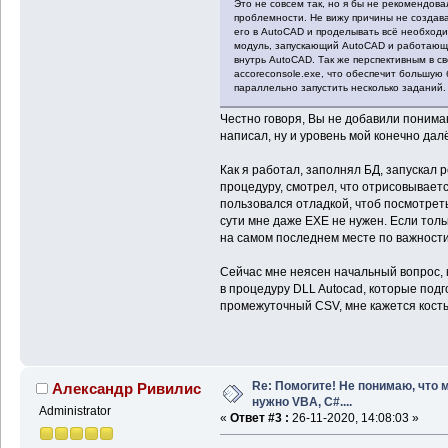
Это не совсем так, но я бы не рекомендова
проблемности. Не вижу причины не создава
его в AutoCAD и проделывать всё необходи
модуль, запускающий AutoCAD и работающи
внутрь AutoCAD. Так же перспективным в с
accoreconsole.exe, что обеспечит большую 
параллельно запустить несколько заданий.
Честно говоря, Вы не добавили понимани
написал, ну и уровень мой конечно да
Как я работал, заполнял БД, запускал 
процедуру, смотрел, что отрисовывается
пользовался отладкой, чтоб посмотреть
сути мне даже EXE не нужен. Если толь
на самом последнем месте по важности
Сейчас мне неясен начальный вопрос,
в процедуру DLL Autocad, которые под
промежуточный CSV, мне кажется кост
Re: Помогите! Не понимаю, что 
Александр Ривилис
нужно VBA, C#....
Administrator
«
Ответ #3 :
26-11-2020, 14:08:03 »