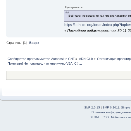
Цитировать
Всё таки, подскажите как предполагается о
https://adn-cis.org/forum/index.php?topic
«
Последнее редактирование: 30-11-2020
Страницы: [
1
]
Вверх
Сообщество программистов Autodesk в СНГ
»
ADN Club
»
Организация проекти
Помогите! Не понимаю, что мне нужно VBA, C#....
SMF 2.0.15
|
SMF © 2011
,
Simple
Политика конфиденциальн
XHTML
RSS
Мобильная ве