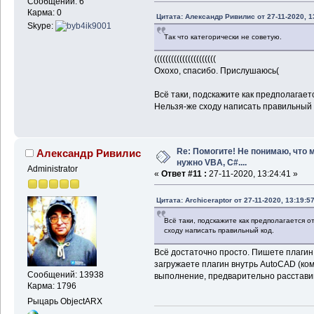
Сообщений: 6
Карма: 0
Цитата: Александр Ривилис от 27-11-2020, 1
Skype:
Так что категорически не советую.
((((((((((((((((((((((
Охохо, спасибо. Прислушаюсь(
Всё таки, подскажите как предполагае
Нельзя-же сходу написать правильный 
Re: Помогите! Не понимаю, что 
Александр Ривилис
нужно VBA, C#....
Administrator
«
Ответ #11 :
27-11-2020, 13:24:41 »
Цитата: Archiceraptor от 27-11-2020, 13:19:5
Всё таки, подскажите как предполагается 
сходу написать правильный код.
Всё достаточно просто. Пишете плагин,
загружаете плагин внутрь AutoCAD (ко
Сообщений: 13938
выполнение, предварительно расставив 
Карма: 1796
Рыцарь ObjectARX