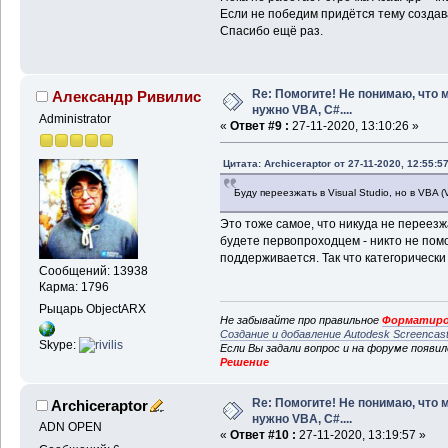
Если не победим придётся тему создава
Спасибо ещё раз.
Re: Помогите! Не понимаю, что 
Александр Ривилис
нужно VBA, C#....
Administrator
«
Ответ #9 :
27-11-2020, 13:10:26 »
Цитата: Archiceraptor от 27-11-2020, 12:55:5
Буду переезжать в Visual Studio, но в VBA (
Это тоже самое, что никуда не переезжа
будете первопроходцем - никто не пом
поддерживается. Так что категорически
Сообщений: 13938
Карма: 1796
Рыцарь ObjectARX
Не забывайте про правильное
Форматиро
Создание и добавление Autodesk Screencas
Skype:
Если Вы задали вопрос и на форуме появи
Решение
Re: Помогите! Не понимаю, что 
Archiceraptor
нужно VBA, C#....
ADN OPEN
«
Ответ #10 :
27-11-2020, 13:19:57 »