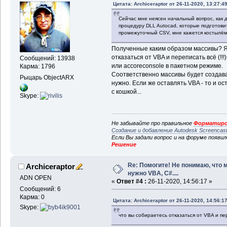
Цитата: Archiceraptor от 26-11-2020, 13:27:4
Сейчас мне неясен начальный вопрос, как 
процедуру DLL Autocad, которые подготов
промежуточный CSV, мне кажется костылём
Полученные каким образом массивы? Я 
отказаться от VBA и переписать всё (!!
Сообщений: 13938
или accoreconsole в пакетном режиме.
Карма: 1796
Соответственно массивы будет создава
Рыцарь ObjectARX
нужно. Если же оставлять VBA - то и о
с кошкой...
Skype:
Не забывайте про правильное
Форматиро
Создание и добавление Autodesk Screencas
Если Вы задали вопрос и на форуме появи
Решение
Re: Помогите! Не понимаю, что 
Archiceraptor
нужно VBA, C#....
ADN OPEN
«
Ответ #4 :
26-11-2020, 14:56:17 »
Сообщений: 6
Карма: 0
Цитата: Archiceraptor от 26-11-2020, 14:56:1
Skype:
что вы собираетесь отказаться от VBA и пере