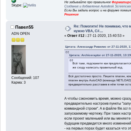
Не забывайте про правильное
Форматиро
Skype:
Создание и добавление Autodesk Screencas
Если Вы задали вопрос и на форуме появи
Решение
Re: Помогите! Не понимаю, что 
Павел55
нужно VBA, C#....
ADN OPEN
«
Ответ #12 :
27-11-2020, 15:40:53 »
Цитата: Александр Ривилис от 27-11-2020, 1
Цитата: Archiceraptor от 27-11-2020, 13:19
Всё таки, подскажите как предполагаетс
же сходу написать правильный код.
Всё достаточно просто. Пишете плагин, ком
Сообщений: 107
плагин внутрь AutoCAD (команда NETLOAD)
Карма: 3
предварительно расставив в нём точки оста
А чтобы сэкономить время, можно сразу
предварительно настроив пункты "зап
коммандной строки". А в файле file.scr п
запускаемому чертежу. При таких настр
если проект маленький или вы меняете 
будущем предвидится много изменений 
- на первых порах будет казаться что 