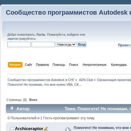
Сообщество программистов Autodesk 
Добро пожаловать,
Гость
. Пожалуйста,
войдите
или
зарегистрируйтесь
.
Проект
Начало
Сайт
Правила
Помощь
Поиск
 Непрочитанные 
Календарь
Сообщество программистов Autodesk в СНГ
»
ADN Club
»
Организация проекти
Помогите! Не понимаю, что мне нужно VBA, C#....
Страницы: [
1
]
Вниз
Автор
Тема: Помогите! Не понимаю, ч
49552 раз)
0 Пользователей и 1 Гость просматривают эту тему.
Помогите! Не понимаю, что мне
Archiceraptor