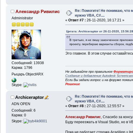
Re: Помогите! Не понимаю, что 
Александр Ривилис
нужно VBA, C#....
Administrator
«
Ответ #7 :
26-11-2020, 16:17:21 »
Цитата: Archiceraptor от 26-11-2020, 15:56:2
В третьих, я не пишу законченное приложени
проекту, перебираю варианты сборок, под
Это главное. В этом случае оставайтесь
Сообщений: 13938
Карма: 1796
Не забывайте про правильное
Форматиро
Рыцарь ObjectARX
Создание и добавление Autodesk Screencas
Если Вы задали вопрос и на форуме появи
Решение
Skype:
Re: Помогите! Не понимаю, что 
Archiceraptor
нужно VBA, C#....
ADN OPEN
«
Ответ #8 :
27-11-2020, 12:55:57 »
Сообщений: 6
Карма: 0
Александр Ривилис
, Спасибо за конс
Skype:
Буду переезжать в Visual Studio, но в V
Пока не работает строчка AcadApp = Inter