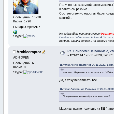
Полученные каким образом массивы? Я
в пакетном режиме.
Соответственно массивы будет создав
Сообщений: 13938
кошкой...
Карма: 1796
Рыцарь ObjectARX
Не забывайте про правильное
Формати
Skype:
Создание и добавление Autodesk Screenc
Если Вы задали вопрос и на форуме поя
Re: Помогите! Не понимаю, что
Archiceraptor
«
Ответ #4 :
26-11-2020, 14:56:1
ADN OPEN
Сообщений: 6
Цитата: Archiceraptor от 26-11-2020, 14:56
Карма: 0
Skype:
что вы собираетесь отказаться от VBA и п
Да, я хочу переписать всё.
Цитата: Александр Ривилис от 26-11-2020,
Полученные каким образом массивы?
Массивы нужно получать из БД (нап