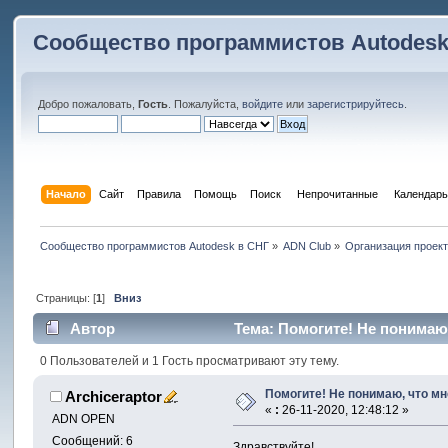
Сообщество программистов Autodesk
Добро пожаловать,
Гость
. Пожалуйста,
войдите
или
зарегистрируйтесь
.
Начало
Сайт
Правила
Помощь
Поиск
 Непрочитанные 
Календарь
Сообщество программистов Autodesk в СНГ
»
ADN Club
»
Организация проек
Страницы: [
1
]
Вниз
Автор
Тема: Помогите! Не понимаю, 
0 Пользователей и 1 Гость просматривают эту тему.
Помогите! Не понимаю, что мне
Archiceraptor
«
:
26-11-2020, 12:48:12 »
ADN OPEN
Сообщений: 6
Здравствуйте!