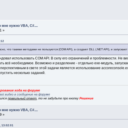
 мне нужно VBA, C#....
1 »
:12
но, что такими методами не пользуются (COM API), а создают DLL (.NET API), и запускают
ендовал использовать COM API. В силу его ограничений и проблемности. Не в
ать всё необходимое. Возможно и разделение - отдельно exe-модуль, запус
 перспективным в свете этой задачи является использование accoreconsole.e
пустить несколько заданий.
рование кода на форуме
ast видео в сообщение на форуме
вился
правильный ответ
, то не забудьте про кнопку
Решение
 мне нужно VBA, C#....
9 »
 13:02:01