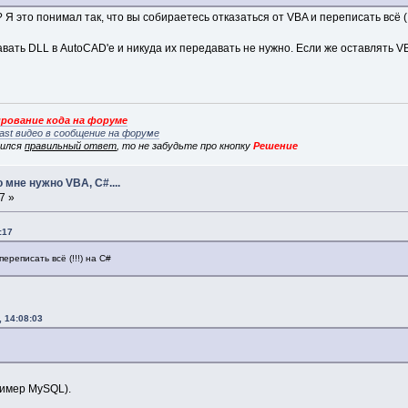
 это понимал так, что вы собираетесь отказаться от VBA и переписать всё (!
ать DLL в AutoCAD'е и никуда их передавать не нужно. Если же оставлять VBA
рование кода на форуме
ast видео в сообщение на форуме
вился
правильный ответ
, то не забудьте про кнопку
Решение
 мне нужно VBA, C#....
7 »
:17
ереписать всё (!!!) на C#
 14:08:03
ример MySQL).