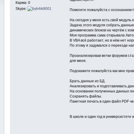
Карма: 0
Skype:
Помогите пожалуйста с осознанием 
На сегодня у меня есть свой модуль
Задача этого модуля собрать данные
динамических блоков на чертёж с изм
Моя программа сама открывала Авток
В VBA всё работает, но в нём нет н
По этому я задумался о переезде на
Проанализировав ветки форумов стало
для меня.
Подскажите пожалуйста как мне прав
Брать данные из БД.
Анализировать и подготавливать да
На основании полученных данных ген
Сохранять файлы.
Пакетная печать в один файл PDF че
В школе и один год в универсистете и