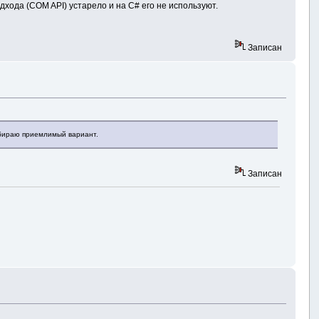
дхода (COM API) устарело и на C# его не используют.
Записан
одбираю приемлимый вариант.
Записан