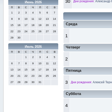
30
Дни рождения:
Александр 
Июнь 2026
П
В
С
Ч
П
С
В
1
2
3
4
5
6
7
8
9
10
11
12
13
14
Среда
15
16
17
18
19
20
21
22
23
24
25
26
27
28
1
29
30
Июль 2026
Четверг
П
В
С
Ч
П
С
В
1
2
3
4
5
2
6
7
8
9
10
11
12
13
14
15
16
17
18
19
Пятница
20
21
22
23
24
25
26
3
Дни рождения:
Алексей Терн
27
28
29
30
31
Суббота
4