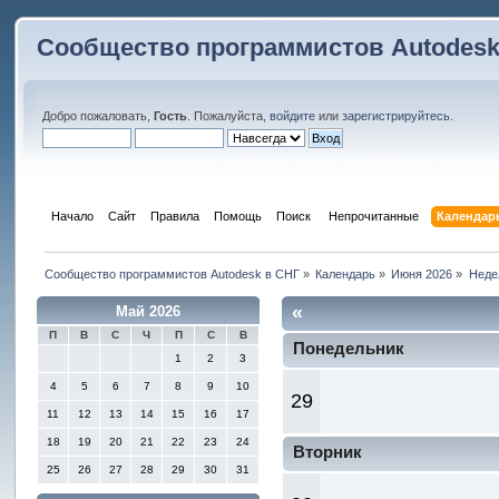
Сообщество программистов Autodesk
Добро пожаловать,
Гость
. Пожалуйста,
войдите
или
зарегистрируйтесь
.
Начало
Сайт
Правила
Помощь
Поиск
 Непрочитанные 
Календар
Сообщество программистов Autodesk в СНГ
»
Календарь
»
Июня 2026
»
Неде
«
Май 2026
П
В
С
Ч
П
С
В
Понедельник
1
2
3
4
5
6
7
8
9
10
29
11
12
13
14
15
16
17
18
19
20
21
22
23
24
Вторник
25
26
27
28
29
30
31