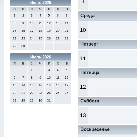
9
Июнь 2026
П
В
С
Ч
П
С
В
Среда
1
2
3
4
5
6
7
8
9
10
11
12
13
14
10
15
16
17
18
19
20
21
22
23
24
25
26
27
28
Четверг
29
30
Июль 2026
11
П
В
С
Ч
П
С
В
1
2
3
4
5
Пятница
6
7
8
9
10
11
12
13
14
15
16
17
18
19
12
20
21
22
23
24
25
26
Суббота
27
28
29
30
31
13
Воскресенье