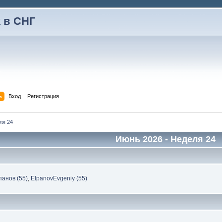
 в СНГ
ь
Вход
Регистрация
ля 24
Июнь 2026
- Неделя 24
панов (55)
,
ElpanovEvgeniy (55)