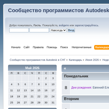
Сообщество программистов Autodesk
Добро пожаловать,
Гость
. Пожалуйста,
войдите
или
зарегистрируйтесь
.
Начало
Сайт
Правила
Помощь
Поиск
 Непрочитанные 
Календар
Сообщество программистов Autodesk в СНГ
»
Календарь
»
Июня 2026
»
Неде
«
Май 2026
П
В
С
Ч
П
С
В
Понедельник
1
2
3
4
5
6
7
8
9
10
8
Дни рождения:
Евгений Ел
11
12
13
14
15
16
17
18
19
20
21
22
23
24
Вторник
25
26
27
28
29
30
31