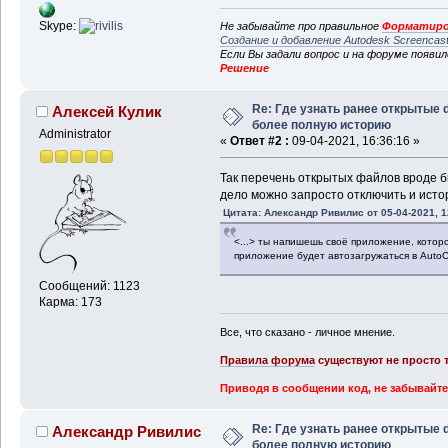
Skype:
Не забывайте про правильное
Форматиро
Создание и добавление Autodesk Screencas
Если Вы задали вопрос и на форуме появи
Решение
Re: Где узнать ранее открытые 
Алексей Кулик
более полную историю
Administrator
«
Ответ #2 :
09-04-2021, 16:36:16 »
Так перечень открытых файлов вроде бы
дело можно запросто отключить и истор
Цитата: Александр Ривилис от 05-04-2021, 1
<...> ты напишешь своё приложение, которо
приложение будет автозагружаться в Auto
Сообщений: 1123
Карма: 173
Все, что сказано - личное мнение.
Правила форума
существуют не просто т
Приводя в сообщении код, не забывайте
Re: Где узнать ранее открытые 
Александр Ривилис
более полную историю