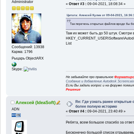
Administrator
«
Ответ #3 :
09-04-2021, 18:08:34 »
Цитата: Алексей Кулик от 09-04-2021, 16:36:
Так перечень открытых файлов вроде бы бо
Там их может быть до 50 штук. Смотри 
HKEY_CURRENT_USER\Software\Autodes
List
Сообщений: 13938
Карма: 1796
Рыцарь ObjectARX
Skype:
Не забывайте про правильное
Форматиро
Создание и добавление Autodesk Screencas
Если Вы задали вопрос и на форуме появи
Решение
Re: Где узнать ранее открытые 
Алексей (IdeaSoft)
более полную историю
ADN
«
Ответ #4 :
09-04-2021, 23:40:49 »
Ребята, всем большое спасибо за отве
Бесконечно большой список отрываемы