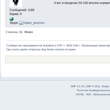
А вот в пределах 50-100 вполне нормал
Сообщений: 1189
Карма: 9
Skype:
Страницы: [
1
]
Вверх
Сообщество программистов Autodesk в СНГ
»
ADN Club
»
Организация проекти
Где узнать ранее открытые dwg более полную историю
SMF 2.0.15
|
SMF © 2011
,
Simple
Политика конфиденциальн
XHTML
RSS
Мобильная ве