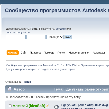
Сообщество программистов Autodesk 
Добро пожаловать,
Гость
. Пожалуйста,
войдите
или
зарегистрируйтесь
.
Начало
Сайт
Правила
Помощь
Поиск
 Непрочитанные 
Календарь
Сообщество программистов Autodesk в СНГ
»
ADN Club
»
Организация проекти
Где узнать ранее открытые dwg более полную историю
Страницы: [
1
]
Вниз
Автор
Тема: Где узнать ранее откры
(Прочитано 36957 раз)
0 Пользователей и 2 Гостей просматривают эту тему.
Где узнать ранее открытые dwg
Алексей (IdeaSoft)
более полную историю