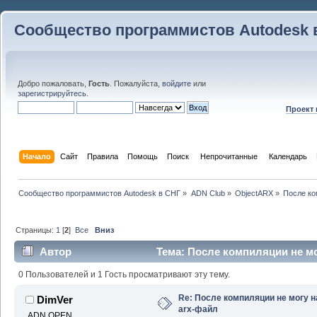
Сообщество программистов Autodesk 
Добро пожаловать,
Гость
. Пожалуйста,
войдите
или
зарегистрируйтесь
.
Проект
Начало
Сайт
Правила
Помощь
Поиск
 Непрочитанные 
Календарь
Сообщество программистов Autodesk в СНГ
»
ADN Club
»
ObjectARX
»
После ко
Страницы:
1
[
2
]
Все
Вниз
Автор
Тема: После компиляции не мо
раз)
0 Пользователей и 1 Гость просматривают эту тему.
Re: После компиляции не могу н
DimVer
arx-файл
ADN OPEN