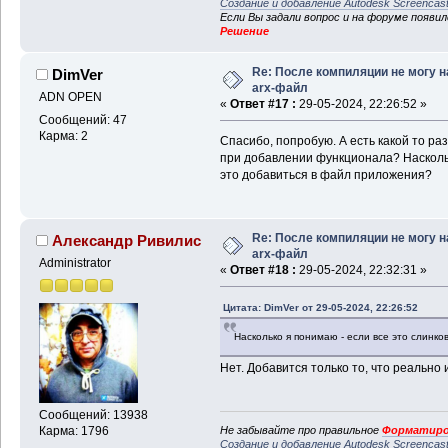
Создание и добавление Autodesk Screencas
Если Вы задали вопрос и на форуме появи
Решение
Re: После компиляции не могу н
DimVer
arx-файл
ADN OPEN
«
Ответ #17 :
29-05-2024, 22:26:52 »
Сообщений: 47
Карма: 2
Спасибо, попробую. А есть какой то ра
при добавлении функционала? Насколько
это добавиться в файл приложения?
Re: После компиляции не могу н
Александр Ривилис
arx-файл
Administrator
«
Ответ #18 :
29-05-2024, 22:32:31 »
Цитата: DimVer от 29-05-2024, 22:26:52
Насколько я понимаю - если все это слинко
Нет. Добавится только то, что реально 
Сообщений: 13938
Не забывайте про правильное
Форматиро
Карма: 1796
Создание и добавление Autodesk Screencas