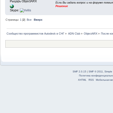
Рыцарь ObjectARX
Если Вы задали вопрос и на форуме появи
Решение
Skype:
Страницы:
1
[
2
]
Все
Вверх
Сообщество программистов Autodesk в СНГ
»
ADN Club
»
ObjectARX
»
После ко
SMF 2.0.15
|
SMF © 2011
,
Simple
Политика конфиденциальн
XHTML
RSS
Мобильная ве