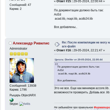
«
Ответ #15 :
29-05-2024, 22:00:44 »
Сообщений: 47
Карма: 2
По документации должно быть так:
AcEd
acad.lib, rxapi.lib, acdb24.lib
Все добавлены..
Re: После компиляции не могу н
Александр Ривилис
arx-файл
Administrator
«
Ответ #16 :
29-05-2024, 22:21:47 »
Цитата: DimVer от 29-05-2024, 22:00:44
По документации должно быть так:
AcEd
acad.lib, rxapi.lib, acdb24.lib
Все добавлены..
Сообщений: 13938
Это не все. Еще как минимум accore.lib.
Карма: 1796
возможности проверить. Добавь все .lib 
Рыцарь ObjectARX
Skype:
Не забывайте про правильное
Форматиро