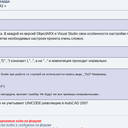
ззарда
42 »
а. В каждой из версий ObjectARX и Visual Studio свои особенности настройки
есятки необходимых настроек проекта очень сложно.
"...") означает L"...", а не "..." и компиляция проходит нормально.
 Guide при работе со строкой не используется запись вида _T(x)? Например,
d");
м визардом, вызовет ошибку. Не будут же все примеры неправильными...
и не учитывают UNICODE-революцию в AutoCAD 2007.
рование кода на форуме
cast видео в сообщение на форуме