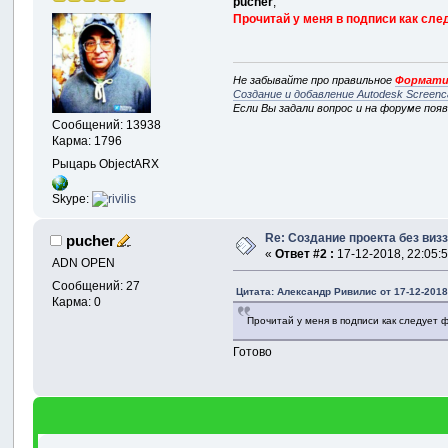
pucher
,
Прочитай у меня в подписи как сле
Не забывайте про правильное
Формати
Создание и добавление Autodesk Screenc
Если Вы задали вопрос и на форуме поя
Сообщений: 13938
Карма: 1796
Рыцарь ObjectARX
Skype:
Re: Создание проекта без виз
pucher
«
Ответ #2 :
17-12-2018, 22:05:5
ADN OPEN
Сообщений: 27
Цитата: Александр Ривилис от 17-12-2018
Карма: 0
Прочитай у меня в подписи как следует 
Готово