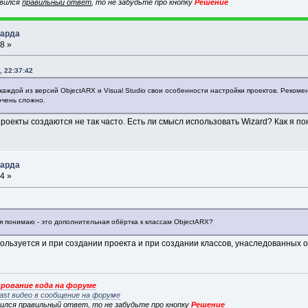
явился
правильный ответ
, то не забудьте про кнопку
Решение
зарда
8 »
, 22:37:42
 каждой из версий ObjectARX и Visual Studio свои особенности настройки проектов. Рекоме
очень сложно.
проекты создаются не так часто. Есть ли смысл использовать Wizard? Как я п
зарда
4 »
 я понимаю - это дополнительная обёртка к классам ObjectARX?
льзуется и при создании проекта и при создании классов, унаследованных от
рование кода на форуме
ast видео в сообщение на форуме
вился
правильный ответ
, то не забудьте про кнопку
Решение