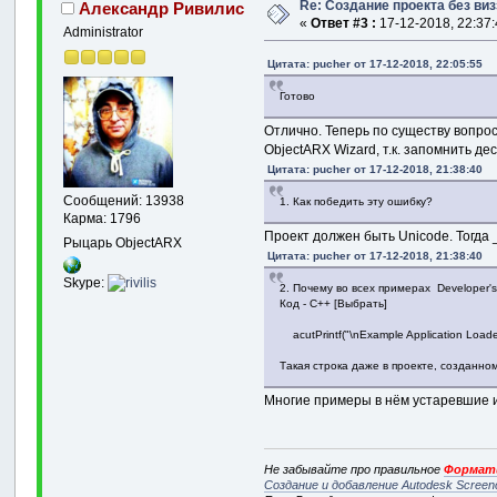
Re: Создание проекта без ви
Александр Ривилис
«
Ответ #3 :
17-12-2018, 22:37:
Administrator
Цитата: pucher от 17-12-2018, 22:05:55
Готово
Отлично. Теперь по существу вопрос
ObjectARX Wizard, т.к. запомнить д
Цитата: pucher от 17-12-2018, 21:38:40
Сообщений: 13938
1. Как победить эту ошибку?
Карма: 1796
Проект должен быть Unicode. Тогда _T(
Рыцарь ObjectARX
Цитата: pucher от 17-12-2018, 21:38:40
Skype:
2. Почему во всех примерах Developer's
Код - C++ [Выбрать]
acutPrintf("\nExample Application Loade
Такая строка даже в проекте, созданно
Многие примеры в нём устаревшие 
Не забывайте про правильное
Формати
Создание и добавление Autodesk Screen