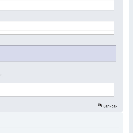
р,
Записан