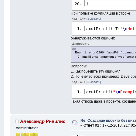
}
При попытке компиляции в строке
Код - C++
[Выбрать]
acutPrintf
(
_T
(
"
\n
Hel
обнаруживаются ошибки:
Цитировать
Error 1 error C2664: 'acutPrintf' : cannot 
2 IntelliSense: argument of type "const ch
Вопросы:
1. Как победить эту ошибку?
2. Почему во всех примерах Develope
Код - C++
[Выбрать]
acutPrintf
(
"
\n
Exampl
Такая строка даже в проекте, создан
Re: Создание проекта без виз
Александр Ривилис
«
Ответ #1 :
17-12-2018, 21:40:5
Administrator