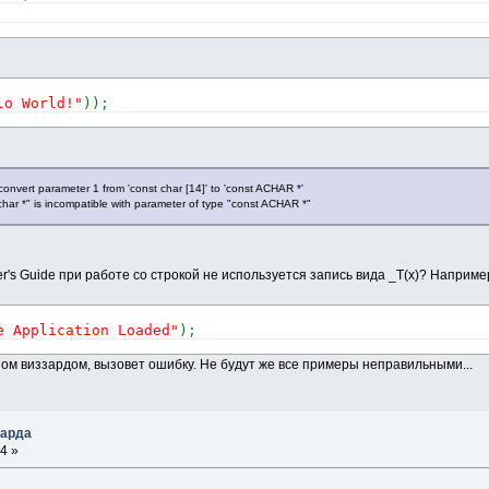
lo World!"
)
)
;
convert parameter 1 from 'const char [14]' to 'const ACHAR *'
ar *" is incompatible with parameter of type "const ACHAR *"
r's Guide при работе со строкой не используется запись вида _T(x)? Наприме
e Application Loaded"
)
;
ном виззардом, вызовет ошибку. Не будут же все примеры неправильными...
зарда
4 »