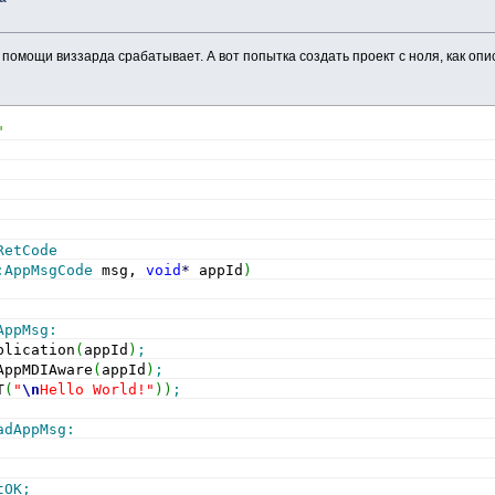
помощи виззарда срабатывает. А вот попытка создать проект с ноля, как описа
"
RetCode
:
AppMsgCode
 msg, 
void
*
 appId
)
AppMsg
:
plication
(
appId
)
;
AppMDIAware
(
appId
)
;
T
(
"
\n
Hello World!"
)
)
;
adAppMsg
:
tOK
;