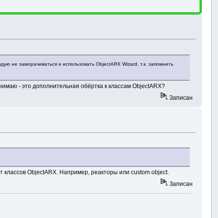
ндую не заморачиваться и использовать ObjectARX Wizard, т.к. запомнить
онимаю - это дополнительная обёртка к классам ObjectARX?
Записан
 классов ObjectARX. Например, реакторы или custom object.
Записан