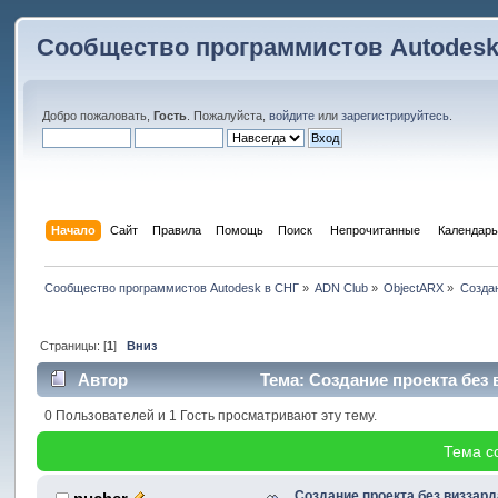
Сообщество программистов Autodesk
Добро пожаловать,
Гость
. Пожалуйста,
войдите
или
зарегистрируйтесь
.
Начало
Сайт
Правила
Помощь
Поиск
 Непрочитанные 
Календарь
Сообщество программистов Autodesk в СНГ
»
ADN Club
»
ObjectARX
»
Создан
Страницы: [
1
]
Вниз
Автор
Тема: Создание проекта без 
0 Пользователей и 1 Гость просматривают эту тему.
Тема с
Создание проекта без виззард