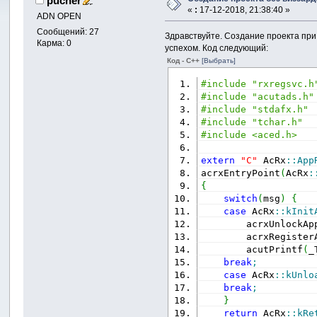
pucher
«
:
17-12-2018, 21:38:40 »
ADN OPEN
Сообщений: 27
Здравствуйте. Создание проекта при 
Карма: 0
успехом. Код следующий:
Код - C++
[Выбрать]
#include "rxregsvc.h
#include "acutads.h"
#include "stdafx.h"
#include "tchar.h"
#include <aced.h>
extern
"C"
 AcRx
::
App
acrxEntryPoint
(
AcRx
:
{
switch
(
msg
)
{
case
 AcRx
::
kInit
        acrxUnlockAp
        acrxRegister
        acutPrintf
(
_
break
;
case
 AcRx
::
kUnlo
break
;
}
return
 AcRx
::
kRe