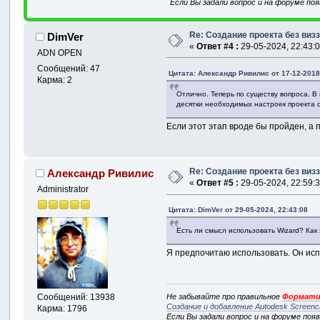
Если Вы задали вопрос и на форуме по
Re: Создание проекта без виз
DimVer
«
Ответ #4 :
29-05-2024, 22:43:0
ADN OPEN
Сообщений: 47
Цитата: Александр Ривилис от 17-12-2018
Карма: 2
Отлично. Теперь по существу вопроса. В
десятки необходимых настроек проекта 
Если этот этап вроде бы пройден, а 
Re: Создание проекта без виз
Александр Ривилис
«
Ответ #5 :
29-05-2024, 22:59:3
Administrator
Цитата: DimVer от 29-05-2024, 22:43:08
Есть ли смысл использовать Wizard? Как
Я предпочитаю использовать. Он испо
Не забывайте про правильное
Формати
Сообщений: 13938
Создание и добавление Autodesk Screenc
Карма: 1796
Если Вы задали вопрос и на форуме поя